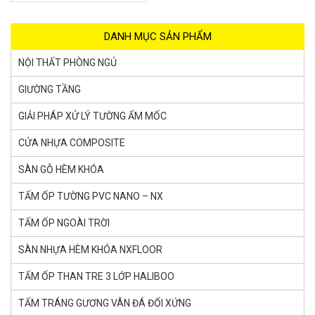
DANH MỤC SẢN PHẨM
NỘI THẤT PHÒNG NGỦ
GIƯỜNG TẦNG
GIẢI PHÁP XỬ LÝ TƯỜNG ẨM MỐC
CỬA NHỰA COMPOSITE
SÀN GỖ HÈM KHÓA
TẤM ỐP TƯỜNG PVC NANO – NX
TẤM ỐP NGOÀI TRỜI
SÀN NHỰA HÈM KHÓA NXFLOOR
TẤM ỐP THAN TRE 3 LỚP HALIBOO
TẤM TRÁNG GƯƠNG VÂN ĐÁ ĐỐI XỨNG