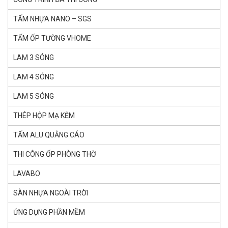
TẤM NHỰA NANO – SGS
TẤM ỐP TƯỜNG VHOME
LAM 3 SÓNG
LAM 4 SÓNG
LAM 5 SÓNG
THÉP HỘP MẠ KẼM
TẤM ALU QUẢNG CÁO
THI CÔNG ỐP PHÒNG THỜ
LAVABO
SÀN NHỰA NGOÀI TRỜI
ỨNG DỤNG PHẦN MỀM