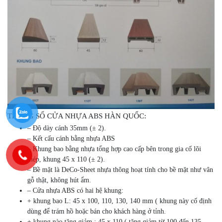
THÔNG SỐ CỬA NHỰA ABS HÀN QUỐC:
– Độ dày cánh 35mm (± 2).
– Kết cấu cánh bằng nhựa ABS
– Khung bao bằng nhựa tổng hợp cao cấp bên trong gia cố lõi
thép, khung 45 x 110 (± 2).
– Bề mặt là DeCo-Sheet nhựa thông hoạt tính cho bề mặt như vân
gỗ thật, không hút ẩm.
– Cửa nhựa ABS có hai hệ khung:
+ khung bao L: 45 x 100, 110, 130, 140 mm ( khung này cố định
dùng để trám hồ hoặc bán cho khách hàng ở tỉnh.
+ khung nào tăng giảm : 45 x 110 ( tăng giảm từ 100 đến 135