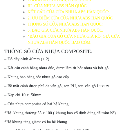
III. CỬA NHỰA ABS HÀN QUỐC.
KẾT CẤU CỦA CỬA NHỰA ABS HÀN QUỐC:
2. ƯU ĐIỂM CỬA CỬA NHỰA ABS HÀN QUỐC
THÔNG SỐ CỬA NHỰA ABS HÀN QUỐC:
3. BÁO GIÁ CỬA NHỰA ABS HÀN QUỐC.
*BÁO GIÁ CỬA GỖ CỬA NHỰA GIÁ RẺ- GIÁ CỬA
NHỰA ABS HÀN QUỐC BAO GỒM:
THÔNG SỐ CỬA NHỰA COMPOSITE:
– Độ dày cánh 40mm (± 2).
– Kết cấu cánh bằng nhựa đúc, được làm từ bột nhựa và bột gỗ
– Khung bao bằng bột nhựa gỗ cao cấp.
– Bề mặt cánh được phủ da vân gỗ, sơn PU, sơn vân gỗ Luxury.
– Nẹp chỉ 10 x 50mm
– Cửa nhựa composite có hai hệ khung:
*Hệ khung thường:55 x 100 ( khung bao cố định dùng để trám hồ)
*Hệ khung tăng giảm: có ba hệ khung