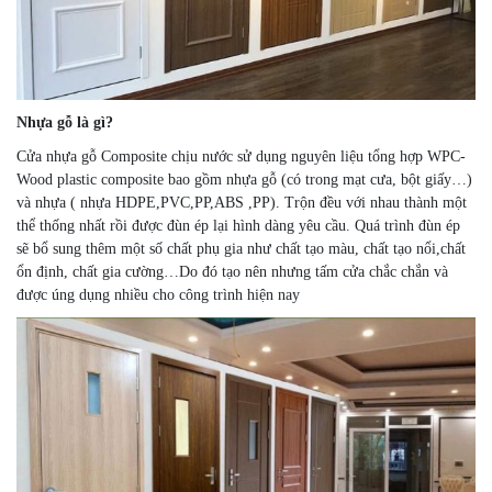
Nhựa gỗ là gì?
Cửa nhựa gỗ Composite chịu nước sử dụng nguyên liệu tổng hợp WPC-
Wood plastic composite bao gồm nhựa gỗ (có trong mạt cưa, bột giấy…)
và nhựa ( nhựa HDPE,PVC,PP,ABS ,PP). Trộn đều với nhau thành một
thể thống nhất rồi được đùn ép lại hình dàng yêu cầu. Quá trình đùn ép
sẽ bổ sung thêm một số chất phụ gia như chất tạo màu, chất tạo nổi,chất
ổn định, chất gia cường…Do đó tạo nên nhưng tấm cửa chắc chắn và
được úng dụng nhiều cho công trình hiện nay