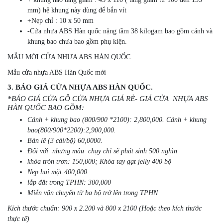
mm) hệ khung này dùng để bắn vít
+Nẹp chỉ : 10 x 50 mm
-Cửa nhựa ABS Hàn quốc nặng tầm 38 kilogam bao gồm cánh và
khung bao chưa bao gồm phụ kiện.
MẪU MỚI CỬA NHỰA ABS HÀN QUỐC:
Mẫu cửa nhựa ABS Hàn Quốc mới
3. BÁO GIÁ CỬA NHỰA ABS HÀN QUỐC.
*BÁO GIÁ CỬA GỖ CỬA NHỰA GIÁ RẺ- GIÁ CỬA NHỰA ABS
HÀN QUỐC BAO GỒM:
Cánh + khung bao (800/900 *2100): 2,800,000. Cánh + khung
bao(800/900*2200):2,900,000.
Bản lề (3 cái/bộ) 60,0000.
Đối với nhưng mẫu chạy chỉ sẽ phát sinh 500 nghìn
khóa tròn trơn: 150,000; Khóa tay gạt jelly 400 bộ
Nẹp hai mặt:400,000.
lắp đăt trong TPHN: 300,000
Miễn vận chuyển từ ba bộ trở lên trong TPHN
Kích thước chuẩn: 900 x 2.200 và 800 x 2100 (Hoặc theo kích thước
thực tế)