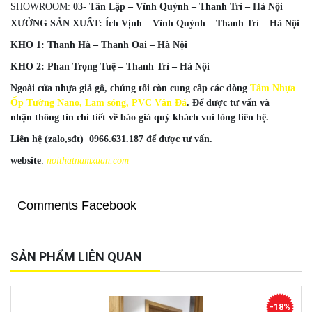
SHOWROOM:
03- Tân Lập – Vĩnh Quỳnh – Thanh Trì – Hà Nội
XƯỞNG SẢN XUẤT
: Ích Vịnh – Vĩnh Quỳnh – Thanh Trì – Hà Nội
KHO 1
: Thanh Hà – Thanh Oai – Hà Nội
KHO 2
: Phan Trọng Tuệ – Thanh Trì – Hà Nội
Ngoài cửa nhựa giả gỗ,
chúng tôi còn cung cấp các dòng
Tấm Nhựa
Ốp Tường Nano, Lam sóng, PVC Vân Đá
. Để được tư vấn và
nhận
thông tin chi tiết về báo giá quý khách vui lòng liên hệ.
Liên hệ (zalo,sđt)
0966.631.187
để được tư vấn.
website
:
noithatnamxuan.com
Comments Facebook
SẢN PHẨM LIÊN QUAN
-18%