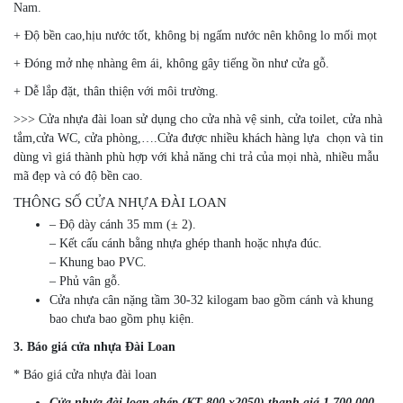
Nam.
+ Độ bền cao,hịu nước tốt, không bị ngấm nước nên không lo mối mọt
+ Đóng mở nhẹ nhàng êm ái, không gây tiếng ồn như cửa gỗ.
+ Dễ lắp đặt, thân thiện với môi trường.
>>> Cửa nhựa đài loan sử dụng cho cửa nhà vệ sinh, cửa toilet, cửa nhà
tắm,cửa WC, cửa phòng,….Cửa được nhiều khách hàng lựa chọn và tin
dùng vì giá thành phù hợp với khả năng chi trả của mọi nhà, nhiều mẫu
mã đẹp và có độ bền cao.
THÔNG SỐ CỬA NHỰA ĐÀI LOAN
– Độ dày cánh 35 mm (± 2).
– Kết cấu cánh bằng nhựa ghép thanh hoặc nhựa đúc.
– Khung bao PVC.
– Phủ vân gỗ.
Cửa nhựa cân nặng tầm 30-32 kilogam bao gồm cánh và khung
bao chưa bao gồm phụ kiện.
3.
Báo giá cửa nhựa Đài Loan
* Báo giá cửa nhựa đài loan
Cửa nhựa đài loan ghép (KT 800 x2050) thanh giá 1,700,000