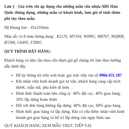
Lưu ý
:
Gía trên chỉ áp dụng cho những mẫu cửa nhựa ABS Hàn
Quốc thông dụng, những mẫu có khoét kính, lam gió sẽ tính thêm
phí tùy theo mẫu.
Hệ khung bao : 45x110mm
Màu sắc có 8 màu thông dụng :
K1129, MT104, W0901, M8707, MQ808,
K5300, U6405, FZ805.
QUY TRÌNH ĐẶT HÀNG:
Khách hàng có nhu cầu mua cửa nhựa giả gỗ chúng tôi làm theo hướng
dẫn dưới đây:
Để lại thông tin trên web hoặc gọi trực tiếp vào số
0966.631.187
Khi nhân viên kinh doanh gọi tư vấn, khách hàng cung cấp kích
thước, mẫu mã, phụ kiện đi kèm…
Hình thức thanh toán bên công ty: 40% đặt cọc, 40% giao hàng,
20% lắp dựng hoàn thiện
Đối với đơn hàng không lắp dựng: 40% đặt cọc, 60% giao hàng.
Hình thức giao hàng và lắp dựng: Khi có cửa được nhân viên kinh
doanh gọi giao hàng và bố trí lắp dựng vào ngày hôm sau.
QUÝ KHÁCH HÀNG XEM MẪU TRỰC TIẾP TẠI: