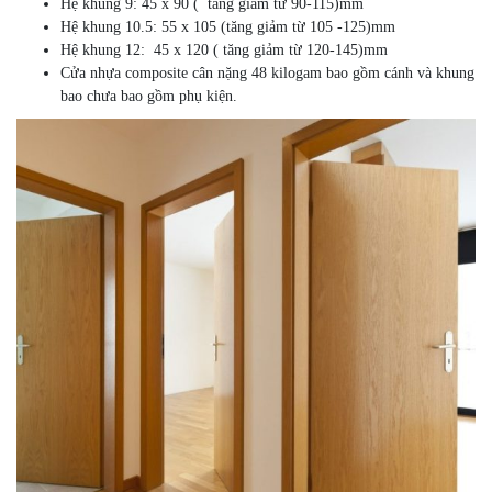
Hệ khung 9: 45 x 90 ( tăng giảm từ 90-115)mm
Hệ khung 10.5: 55 x 105 (tăng giảm từ 105 -125)mm
Hệ khung 12: 45 x 120 ( tăng giảm từ 120-145)mm
Cửa nhựa composite cân nặng 48 kilogam bao gồm cánh và khung
bao chưa bao gồm phụ kiện.