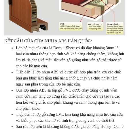
KẾT CẤU CỦA CỬA NHỰA ABS HÀN QUỐC:
Lớp bề mặt của cửa là Deco – Sheet có độ dày khoảng 3mm là
loại cửa nhựa thông hợp tính với khả năng chống thấm, không hút
ẩm và đa dạng về màu sắc,vân gỗ giống như vân gỗ thật được sử
cho các bề mật cửa.
Tiếp đến là lớp nhựa ABS và được kết hợp pha trộn với các chất
phụ gia khác làm tăng khả năng chống cháy và chịu nhiệt nằm
ngay sau phía trong của lớp bề mặt cửa.
Qua lớp nhựa ABS là lớp gỗ PVC được chạy xung quanh viền
cánh cửa làm tăng độ cứng rắn, chắc chắn cho cửa và tạo ra các
liên kết vững chắc cho phần khung và cánh thông qua bản lề và
cho phần khóa.
Tiếp đến là lớp gỗ cứng LVL làm tăng khả năng chịu lực của cửa
và khắc phục các khe hở và tình trạng cong vênh do thời tiết.
Sau các lớp trên là khoảng không được gia cố băng Honey- Comb