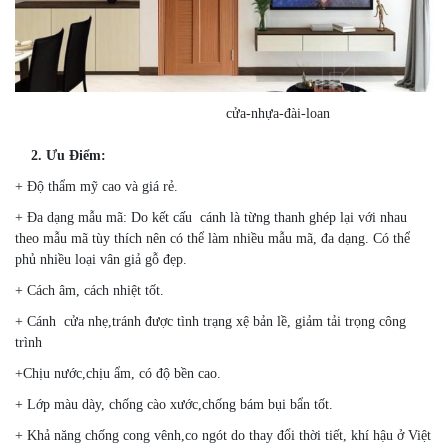
cửa-nhựa-đài-loan
2.
Ưu Điểm:
+ Độ thẩm mỹ cao và giá rẻ.
+ Đa dạng mẫu mã: Do kết cấu cánh là từng thanh ghép lại với nhau
theo mẫu mã tùy thích nên có thể làm nhiều mẫu mã, đa dạng. Có thể
phủ nhiều loại vân giả gỗ đẹp.
+ Cách âm, cách nhiệt tốt.
+ Cánh cửa nhẹ,tránh được tình trạng xệ bản lề, giảm tải trọng công
trình
+Chịu nước,chịu ẩm, có độ bền cao.
+ Lớp màu dày, chống cào xước,chống bám bụi bẩn tốt.
+ Khả năng chống cong vênh,co ngót do thay đổi thời tiết, khí hậu ở Việt