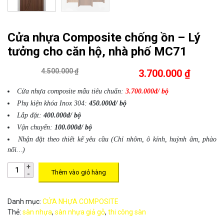
Cửa nhựa Composite chống ồn – Lý
tưởng cho căn hộ, nhà phố MC71
4.500.000 ₫
3.700.000 ₫
Cửa nhựa composite mẫu tiêu chuẩn:
3.700.000đ/ bộ
Phụ kiện khóa Inox 304:
450.000đ/ bộ
Lắp đặt:
400.000đ/ bộ
Vận chuyển:
100.000đ/ bộ
Nhận đặt theo thiết kế yêu cầu (Chỉ nhôm, ô kính, huỳnh âm, phào
nối…)
Thêm vào giỏ hàng
Danh mục:
CỬA NHỰA COMPOSITE
Thẻ:
sàn nhựa
,
sàn nhựa giả gỗ
,
thi công sàn