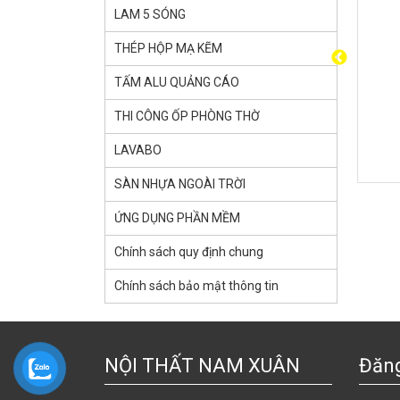
LAM 5 SÓNG
THÉP HỘP MẠ KẼM
TẤM ALU QUẢNG CÁO
THI CÔNG ỐP PHÒNG THỜ
OAN MH06
TB2
LAVABO
Liên hệ
SÀN NHỰA NGOÀI TRỜI
ỨNG DỤNG PHẦN MỀM
Chính sách quy định chung
Chính sách bảo mật thông tin
NỘI THẤT NAM XUÂN
Đăng