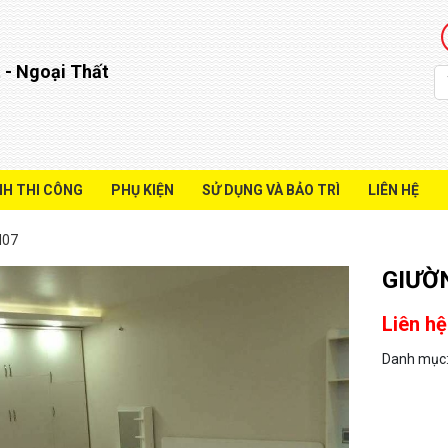
 - Ngoại Thất
NH THI CÔNG
PHỤ KIỆN
SỬ DỤNG VÀ BẢO TRÌ
LIÊN HỆ
H07
GIƯỜ
Liên hệ
Danh mục