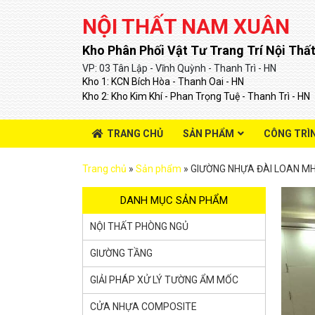
NỘI THẤT NAM XUÂN
Kho Phân Phối Vật Tư Trang Trí Nội Thất
VP: 03 Tân Lập - Vĩnh Quỳnh - Thanh Trì - HN
Kho 1: KCN Bích Hòa - Thanh Oai - HN
Kho 2: Kho Kim Khí - Phan Trọng Tuệ - Thanh Trì - HN
TRANG CHỦ
SẢN PHẨM
CÔNG TRÌ
Trang chủ
»
Sản phẩm
»
GIƯỜNG NHỰA ĐÀI LOAN M
DANH MỤC SẢN PHẨM
NỘI THẤT PHÒNG NGỦ
GIƯỜNG TẦNG
GIẢI PHÁP XỬ LÝ TƯỜNG ẨM MỐC
CỬA NHỰA COMPOSITE