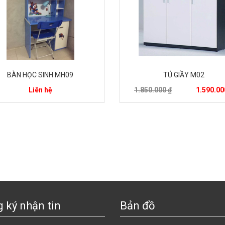
BÀN HỌC SINH MH09
TỦ GIẦY M02
Liên hệ
1.850.000 ₫
1.590.00
 ký nhận tin
Bản đồ