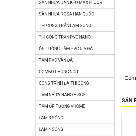
SÀN NHỰA DÁN KEO MAX FLOOR
SÀN NHỰA ROSA HÀN QUỐC
THI CÔNG TRẦN LAM SÓNG
THI CÔNG TRẦN PVC NANO
ỐP TƯỜNG TẤM PVC GIẢ ĐÁ
TẤM PVC VÂN ĐÁ
COMBO PHÒNG NGỦ
Com
CÔNG TRÌNH ĐÃ THI CÔNG
TẤM NHỰA NANO – SGS
SẢN 
TẤM ỐP TƯỜNG VHOME
LAM 3 SÓNG
LAM 4 SÓNG