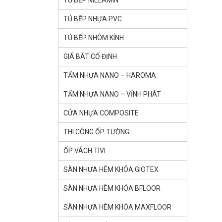
TỦ BẾP MELAMIN
TỦ BẾP NHỰA PVC
TỦ BẾP NHÔM KÍNH
GIÁ BÁT CỐ ĐỊNH
TẤM NHỰA NANO – HAROMA
TẤM NHỰA NANO – VĨNH PHÁT
CỬA NHỰA COMPOSITE
THI CÔNG ỐP TƯỜNG
ỐP VÁCH TIVI
SÀN NHỰA HÈM KHÓA GlOTEX
SÀN NHỰA HÈM KHÓA BFLOOR
SÀN NHỰA HÈM KHÓA MAXFLOOR