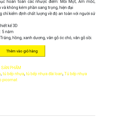
hục hoàn toàn các nhược điểm: Mối Mọt, Ẩm mốc,
 và không kém phần sang trọng, hiện đại
 chỉ kiểm định chất lượng về độ an toàn với người sử
thiết kế 3D
: 5 năm
Trắng, hồng, xanh dương, vân gỗ óc chó, vân gỗ sồi.
Thêm vào giỏ hàng
:
SẢN PHẨM
p
,
tủ bếp nhựa
,
tủ bếp nhựa đài loan
,
Tủ bếp nhựa
p picomat