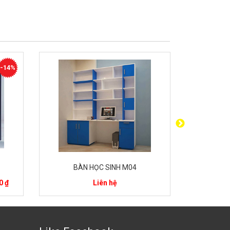
-14%
BÀN HỌC SINH M04
BÀ
0 ₫
Liên hệ