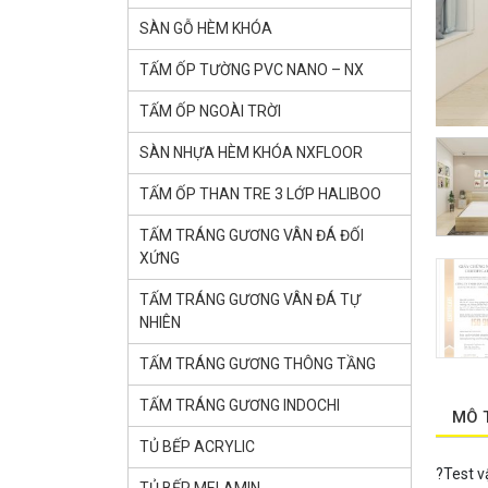
SÀN GỖ HÈM KHÓA
TẤM ỐP TƯỜNG PVC NANO – NX
TẤM ỐP NGOÀI TRỜI
SÀN NHỰA HÈM KHÓA NXFLOOR
TẤM ỐP THAN TRE 3 LỚP HALIBOO
TẤM TRÁNG GƯƠNG VÂN ĐÁ ĐỐI
XỨNG
TẤM TRÁNG GƯƠNG VÂN ĐÁ TỰ
NHIÊN
TẤM TRÁNG GƯƠNG THÔNG TẦNG
TẤM TRÁNG GƯƠNG INDOCHI
MÔ 
TỦ BẾP ACRYLIC
?Test vậ