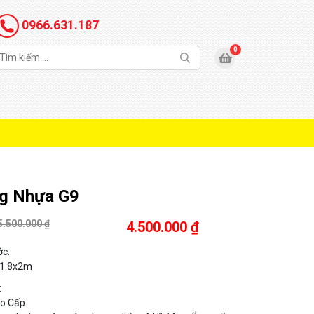
0966.631.187
g Nhựa G9
5.500.000 ₫
4.500.000 ₫
ớc
:
 1.8x2m
:
o Cấp