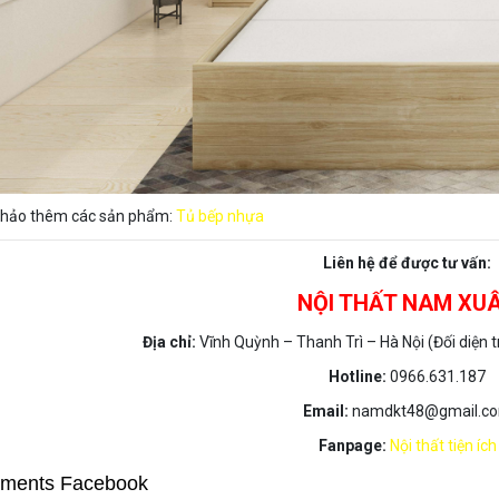
hảo thêm các sản phẩm:
Tủ bếp nhựa
Liên hệ để được tư vấn:
NỘI THẤT NAM XU
Địa chỉ:
Vĩnh Quỳnh – Thanh Trì – Hà Nội (Đối diện
Hotline:
0966.631.187
Email:
namdkt48@gmail.c
Fanpage:
Nội thất tiện ích
ments Facebook