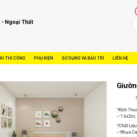
 - Ngoại Thất
NH THI CÔNG
PHỤ KIỆN
SỬ DỤNG VÀ BẢO TRÌ
LIÊN HỆ
Giườn
?Kích Thư
✅1.6x2m,
?
Chất Liệu
✅
Nhựa Ca