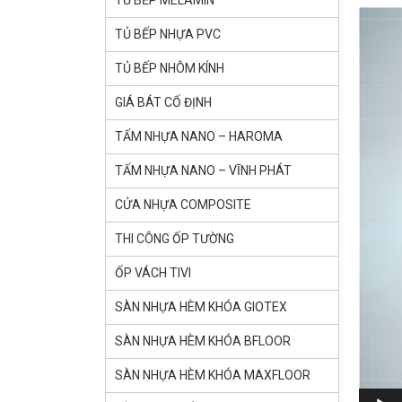
TỦ BẾP MELAMIN
Trình
chơi
TỦ BẾP NHỰA PVC
Video
TỦ BẾP NHÔM KÍNH
GIÁ BÁT CỐ ĐỊNH
TẤM NHỰA NANO – HAROMA
TẤM NHỰA NANO – VĨNH PHÁT
CỬA NHỰA COMPOSITE
THI CÔNG ỐP TƯỜNG
ỐP VÁCH TIVI
SÀN NHỰA HÈM KHÓA GlOTEX
SÀN NHỰA HÈM KHÓA BFLOOR
SÀN NHỰA HÈM KHÓA MAXFLOOR