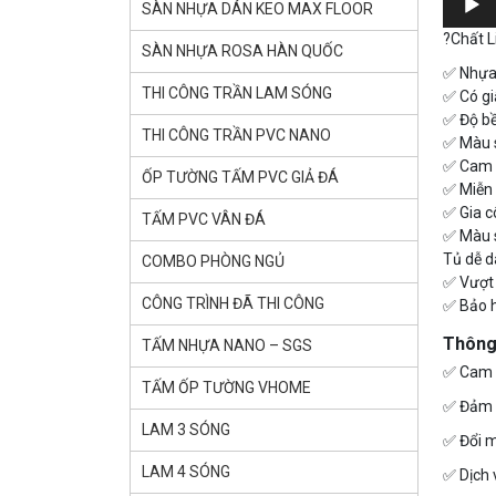
SÀN NHỰA DÁN KEO MAX FLOOR
?
Chất L
SÀN NHỰA ROSA HÀN QUỐC
✅
Nhựa 
THI CÔNG TRẦN LAM SÓNG
✅
Có gi
✅
Độ b
THI CÔNG TRẦN PVC NANO
✅
Màu s
✅
Cam k
ỐP TƯỜNG TẤM PVC GIẢ ĐÁ
✅
Miễn 
✅
Gia c
TẤM PVC VÂN ĐÁ
✅
Màu s
Tủ dễ dà
COMBO PHÒNG NGỦ
✅
Vượt 
CÔNG TRÌNH ĐÃ THI CÔNG
✅
Bảo h
Thông 
TẤM NHỰA NANO – SGS
✅
Cam 
TẤM ỐP TƯỜNG VHOME
✅
Đảm 
LAM 3 SÓNG
✅
Đổi m
LAM 4 SÓNG
✅
Dịch 