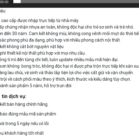
00:00
iệu:
cao cấp được nhập trực tiếp từ nhà máy.
ấy chứng nhận nhựa an toàn, không độc hại cho trẻ sơ sinh và trẻ nhỏ.
ền đến 30 năm. Cam kết không mùi, không cong vênh mối mọt do thời ti
ắc phong phú đa dạng, phù hợp với nhiều phong cách nội thất.
ết không cắt bớt nguyên vật liệu
phí thiết kế nội thất phù hợp với mọi nhu cầu.
ông tỉ mỉ đến từng chi tiết, luôn update nhiều mẫu mã hiện đại.
ơn không bong tróc, không độc hại vì được pha trộn trực tiếp khi sản x
ng lau chùi, vệ sinh và tháo lắp tiện lợi cho việc cất giữ và vận chuyển.
trội về cách phối màu theo ý thích, kích thước và kiểu dáng tùy chọn.
ành sản phẩm 5 năm, hỗ trợ trọn đời.
tin dịch vụ:
kết bán hàng chính hãng.
bảo đúng mẫu mã sản phẩm
ới trong 5 ngày nếu có lỗi
vụ khách hàng tốt nhất