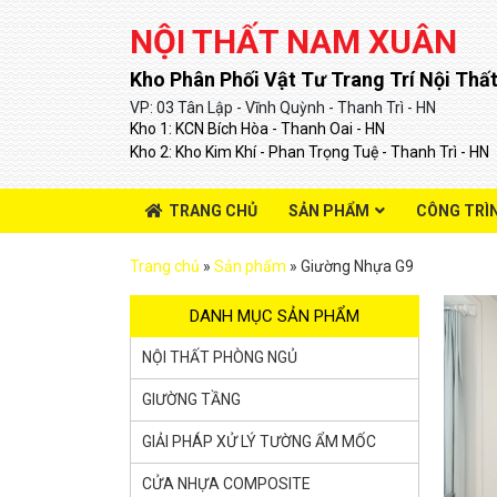
NỘI THẤT NAM XUÂN
Kho Phân Phối Vật Tư Trang Trí Nội Thất
VP: 03 Tân Lập - Vĩnh Quỳnh - Thanh Trì - HN
Kho 1: KCN Bích Hòa - Thanh Oai - HN
Kho 2: Kho Kim Khí - Phan Trọng Tuệ - Thanh Trì - HN
TRANG CHỦ
SẢN PHẨM
CÔNG TRÌ
Trang chủ
»
Sản phẩm
»
Giường Nhựa G9
DANH MỤC SẢN PHẨM
NỘI THẤT PHÒNG NGỦ
GIƯỜNG TẦNG
GIẢI PHÁP XỬ LÝ TƯỜNG ẨM MỐC
CỬA NHỰA COMPOSITE