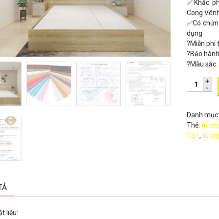
✅
Khắc p
Cong Vênh
✅
Có chứng
dụng
?
Miễn phí 
?
Bảo hành
?
Màu sắc: 
Danh mục
Thẻ:
tủ bế
TB1
,
tủ bế
TẢ
t liệu
: