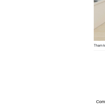
Tham k
Com