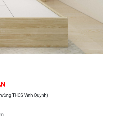
ÂN
 trường THCS Vĩnh Quỳnh)
om