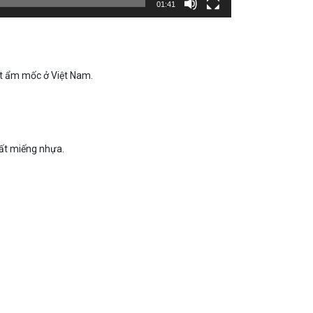
01:41
ết ẩm mốc ở Việt Nam.
uất miếng nhựa.