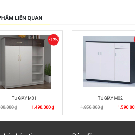
PHẨM LIÊN QUAN
-17%
TỦ GIẦY M01
TỦ GIẦY M02
800.000 ₫
1.490.000 ₫
1.850.000 ₫
1.590.00