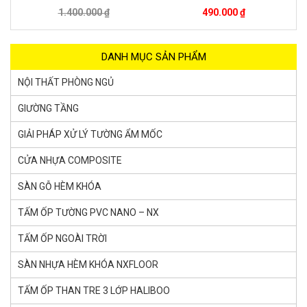
.400.000 ₫
490.000 ₫
900.
DANH MỤC SẢN PHẨM
NỘI THẤT PHÒNG NGỦ
GIƯỜNG TẦNG
GIẢI PHÁP XỬ LÝ TƯỜNG ẨM MỐC
CỬA NHỰA COMPOSITE
SÀN GỖ HÈM KHÓA
TẤM ỐP TƯỜNG PVC NANO – NX
TẤM ỐP NGOÀI TRỜI
SÀN NHỰA HÈM KHÓA NXFLOOR
TẤM ỐP THAN TRE 3 LỚP HALIBOO