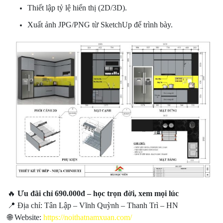
Thiết lập tỷ lệ hiển thị (2D/3D).
Xuất ảnh JPG/PNG từ SketchUp để trình bày.
🔥
Ưu đãi chỉ 690.000đ – học trọn đời, xem mọi lúc
📍 Địa chỉ: Tân Lập – Vĩnh Quỳnh – Thanh Trì – HN
🌐 Website:
https://noithatnamxuan.com/