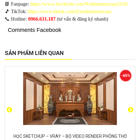
📘 Fanpage:
https://www.facebook.com/Noithatnamxuan2018
🎵 TikTok:
https://www.tiktok.com/@noithatnamxuan
📞 Hotline:
0966.631.187
(tư vấn & đăng ký nhanh)
Comments Facebook
SẢN PHẨM LIÊN QUAN
-65%
ETCHUP – VRAY – BỘ VIDEO RENDER PHÒNG THỜ
HỌC SKE