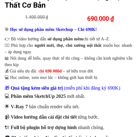
Thất Cơ Bản
1.400.000 ₫
690.000 ₫
🎯
Học sử dụng phần mềm Sketchup – Chỉ 690K!
👉 Bộ video hướng dẫn
sử dụng phần mềm
chi tiết từ A–Z.
👷‍♂️ Phù hợp cho
người mới, thợ, chủ xưởng nội thất
muốn học nhanh
– áp dụng ngay.
📖 Nội dung dễ hiểu, quay thực tế thi công – không cần kinh nghiệm vẫn
theo kịp.
💰 Giá siêu ưu đãi:
chỉ 690.000đ
– sở hữu trọn đời.
💻 Học online, xem mọi lúc – không giới hạn thiết bị.
🎁
Quà tặng kèm siêu giá trị
(miễn phí khi đăng ký 690K)
💻
Phần mềm SketchUp 2025
mới nhất.
🌟
V-Ray 7
bản chuẩn render siêu nét.
📹
Video hướng dẫn cài đặt chi tiết
từng bước.
🔌
Full bộ plugin hỗ trợ dựng hình
nhanh chóng.