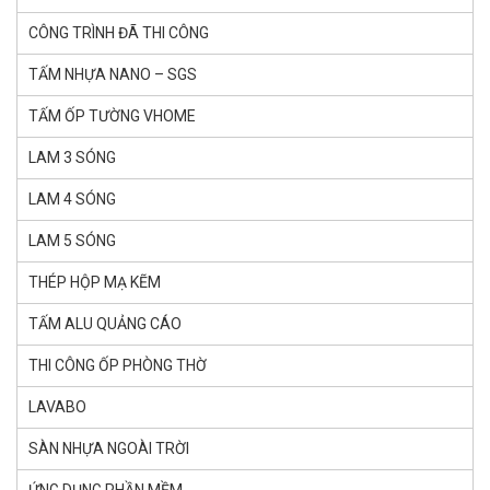
CÔNG TRÌNH ĐÃ THI CÔNG
TẤM NHỰA NANO – SGS
TẤM ỐP TƯỜNG VHOME
LAM 3 SÓNG
LAM 4 SÓNG
LAM 5 SÓNG
THÉP HỘP MẠ KẼM
TẤM ALU QUẢNG CÁO
THI CÔNG ỐP PHÒNG THỜ
LAVABO
SÀN NHỰA NGOÀI TRỜI