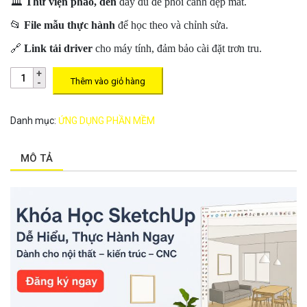
🏛️
Thư viện phào, đèn
đầy đủ để phối cảnh đẹp mắt.
📂
File mẫu thực hành
để học theo và chỉnh sửa.
🔗
Link tải driver
cho máy tính, đảm bảo cài đặt trơn tru.
Thêm vào giỏ hàng
Danh mục:
ỨNG DỤNG PHẦN MỀM
MÔ TẢ