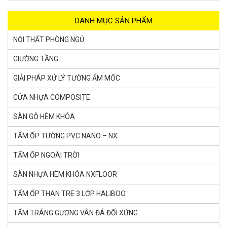
DANH MỤC SẢN PHẨM
NỘI THẤT PHÒNG NGỦ
GIƯỜNG TẦNG
GIẢI PHÁP XỬ LÝ TƯỜNG ẨM MỐC
CỬA NHỰA COMPOSITE
SÀN GỖ HÈM KHÓA
TẤM ỐP TƯỜNG PVC NANO – NX
TẤM ỐP NGOÀI TRỜI
SÀN NHỰA HÈM KHÓA NXFLOOR
TẤM ỐP THAN TRE 3 LỚP HALIBOO
TẤM TRÁNG GƯƠNG VÂN ĐÁ ĐỐI XỨNG