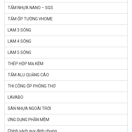
TẤM NHỰA NANO – SGS
TẤM ỐP TƯỜNG VHOME
LAM 3 SÓNG
LAM 4 SÓNG
LAM 5 SÓNG
THÉP HỘP MẠ KẼM
TẤM ALU QUẢNG CÁO
THI CÔNG ỐP PHÒNG THỜ
LAVABO
SÀN NHỰA NGOÀI TRỜI
ỨNG DỤNG PHẦN MỀM
Chính sách quy định chung