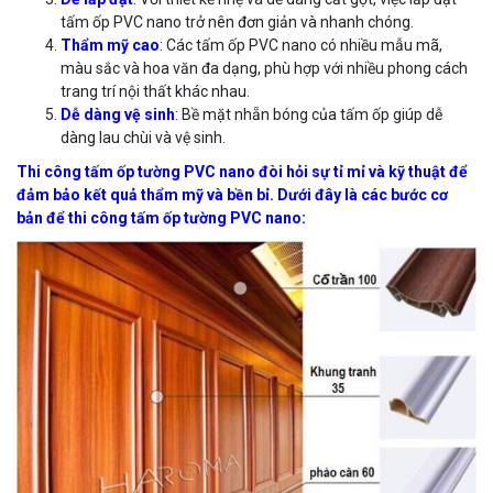
tấm ốp PVC nano trở nên đơn giản và nhanh chóng.
Thẩm mỹ cao
:
Các tấm ốp PVC nano có nhiều mẫu mã,
màu sắc và hoa văn đa dạng, phù hợp với nhiều phong cách
trang trí nội thất khác nhau.
Dễ dàng vệ sinh
:
Bề mặt nhẵn bóng của tấm ốp giúp dễ
dàng lau chùi và vệ sinh.
Thi công tấm ốp tường PVC nano đòi hỏi sự tỉ mỉ và kỹ thuật để
đảm bảo kết quả thẩm mỹ và bền bỉ. Dưới đây là các bước cơ
bản để thi công tấm ốp tường PVC nano: