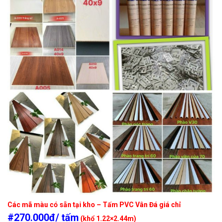
Các mã màu có sẵn tại kho – Tấm PVC Vân Đá giá chỉ
#270.000đ/ tấm
(khổ 1.22×2.44m)