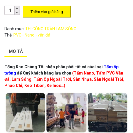
Thêm vào giỏ hàng
Danh mục:
THI CÔNG TRẦN LAM SÓNG
Thẻ:
PVC - Nano - vân đá
MÔ TẢ
Tổng Kho Chúng Tôi nhận phân phối tất cả các loại
Tấm ốp
tường
để Quý khách hàng lựa chọn
(Tấm Nano, Tấm PVC Vân
Đá, Lam Sóng, Tấm Ốp Ngoài Trời, Sàn Nhựa, Sàn Ngoài Trời,
Phào Chỉ, Keo Tibon, Ke Inox…)