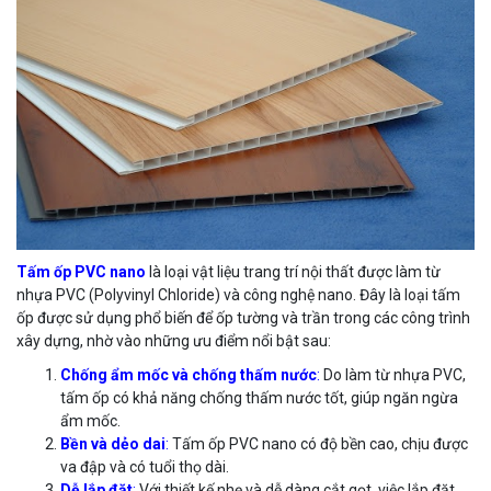
Tấm ốp PVC nano
là loại vật liệu trang trí nội thất được làm từ
nhựa PVC (Polyvinyl Chloride) và công nghệ nano. Đây là loại tấm
ốp được sử dụng phổ biến để ốp tường và trần trong các công trình
xây dựng, nhờ vào những ưu điểm nổi bật sau:
Chống ẩm mốc và chống thấm nước
:
Do làm từ nhựa PVC,
tấm ốp có khả năng chống thấm nước tốt, giúp ngăn ngừa
ẩm mốc.
Bền và dẻo dai
:
Tấm ốp PVC nano có độ bền cao, chịu được
va đập và có tuổi thọ dài.
Dễ lắp đặt
:
Với thiết kế nhẹ và dễ dàng cắt gọt, việc lắp đặt