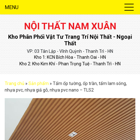
MENU
NỘI THẤT NAM XUÂN
Kho Phân Phối Vật Tư Trang Trí Nội Thất - Ngoại
Thất
VP: 03 Tân Lập - Vĩnh Quỳnh - Thanh Trì - HN
Kho 1: KCN Bích Hòa - Thanh Oai - HN
Kho 2: Kho Kim Khí - Phan Trọng Tuệ - Thanh Trì - HN
Trang chủ
»
Sản phẩm
»
Tấm ốp tường, ốp trần, tấm lam sóng,
nhựa pvc, nhựa giả gỗ, nhựa pvc nano – TLS2