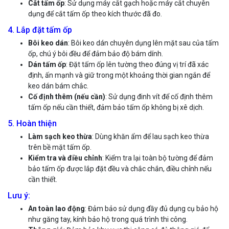
Cắt tấm ốp
: Sử dụng máy cắt gạch hoặc máy cắt chuyên
dụng để cắt tấm ốp theo kích thước đã đo.
4. Lắp đặt tấm ốp
Bôi keo dán
: Bôi keo dán chuyên dụng lên mặt sau của tấm
ốp, chú ý bôi đều để đảm bảo độ bám dính.
Dán tấm ốp
: Đặt tấm ốp lên tường theo đúng vị trí đã xác
định, ấn mạnh và giữ trong một khoảng thời gian ngắn để
keo dán bám chắc.
Cố định thêm (nếu cần)
: Sử dụng đinh vít để cố định thêm
tấm ốp nếu cần thiết, đảm bảo tấm ốp không bị xê dịch.
5. Hoàn thiện
Làm sạch keo thừa
: Dùng khăn ẩm để lau sạch keo thừa
trên bề mặt tấm ốp.
Kiểm tra và điều chỉnh
: Kiểm tra lại toàn bộ tường để đảm
bảo tấm ốp được lắp đặt đều và chắc chắn, điều chỉnh nếu
cần thiết.
Lưu ý:
An toàn lao động
: Đảm bảo sử dụng đầy đủ dụng cụ bảo hộ
như găng tay, kính bảo hộ trong quá trình thi công.