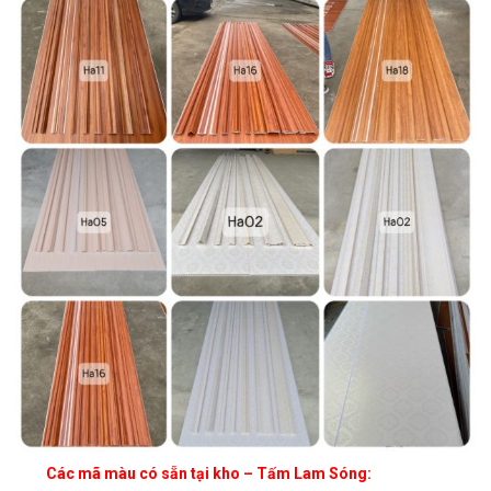
Các mã màu có sẵn tại kho – Tấm Lam Sóng: