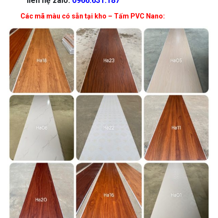
liên hệ zalo:
0966.631.187
Các mã màu có sẵn tại kho – Tấm PVC Nano: