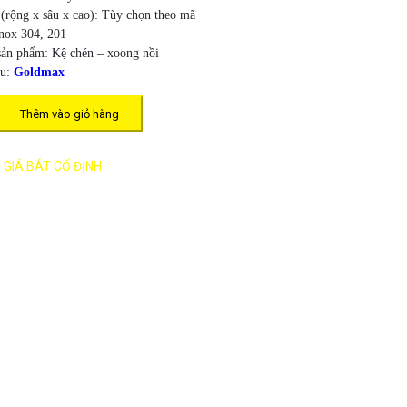
(rộng x sâu x cao): Tùy chọn theo mã
 Inox 304, 201
n phẩm: Kệ chén – xoong nồi
ệu:
Goldmax
Thêm vào giỏ hàng
:
GIÁ BÁT CỐ ĐỊNH