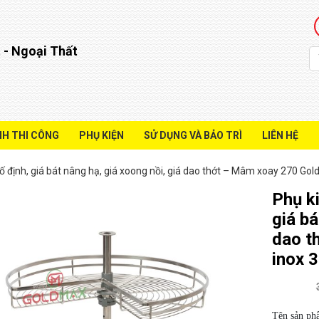
 - Ngoại Thất
NH THI CÔNG
PHỤ KIỆN
SỬ DỤNG VÀ BẢO TRÌ
LIÊN HỆ
 cố định, giá bát nâng hạ, giá xoong nồi, giá dao thớt – Mâm xoay 270 Go
Phụ ki
giá bá
dao t
inox 
Tên sản ph