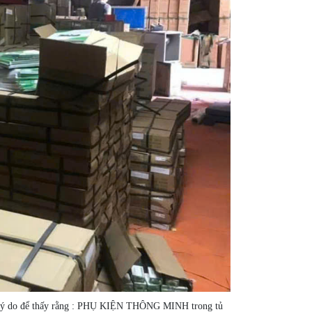
 số lý do để thấy rằng : PHỤ KIỆN THÔNG MINH trong tủ