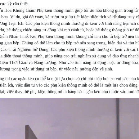
cực kỳ cần thiết .
u Hóa Không Gian: Phụ kiện thông minh giúp tối ưu hóa không gian trong tủ 
 hơn. Ví dụ, giá đỡ xoay, kệ trượt ra giúp tiết kiệm diện tích và dễ dàng truy c
ng Tiện Ích: Các phụ kiện thông minh thường đi kèm với tính năng tiện ích ca
dụ, hệ thống chiếu sáng tự động khi mở cánh tủ, hoặc hệ thống thông gió tự độ
iểm Nhấn Thiết Kế: Phụ kiện thông minh không chỉ làm cho tủ bếp trở nên th
g gian bếp. Chúng có thể làm cho tủ bếp trở nên sang trọng, hiện đại và thu h
Cao Trải Nghiệm Sử Dụng: Các phụ kiện thông minh thường đi kèm với các tín
a điện thoại thông minh, giúp nâng cao trải nghiệm sử dụng và đáp ứng nhanh
Kiệm Thời Gian và Năng Lượng: Nhờ vào tính năng tự động hoặc tự động hóa, c
lượng trong việc sử dụng tủ bếp, từ việc nấu nướng đến vệ sinh.
 thì các ngăn kéo có thể là một lựa chọn có chi phí thấp hơn so với các phụ 
tiện ích, việc đầu tư vào các phụ kiện thông minh có thể là một lựa chọn đáng
i, việc thay thế phụ kiện thông minh bằng các ngăn kéo phụ thuộc vào mức độ 