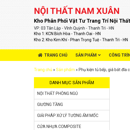
NỘI THẤT NAM XUÂN
Kho Phân Phối Vật Tư Trang Trí Nội Thất
VP: 03 Tân Lập - Vĩnh Quỳnh - Thanh Trì - HN
Kho 1: KCN Bích Hòa - Thanh Oai - HN
Kho 2: Kho Kim Khí - Phan Trọng Tuệ - Thanh Trì - HN
TRANG CHỦ
SẢN PHẨM
CÔNG TRÌ
Trang chủ
»
Sản phẩm
»
Phụ kiện tủ bếp, giá bát đĩa
DANH MỤC SẢN PHẨM
NỘI THẤT PHÒNG NGỦ
GIƯỜNG TẦNG
GIẢI PHÁP XỬ LÝ TƯỜNG ẨM MỐC
CỬA NHỰA COMPOSITE