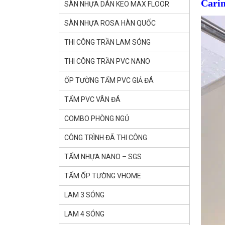
Carin
SÀN NHỰA DÁN KEO MAX FLOOR
SÀN NHỰA ROSA HÀN QUỐC
THI CÔNG TRẦN LAM SÓNG
THI CÔNG TRẦN PVC NANO
ỐP TƯỜNG TẤM PVC GIẢ ĐÁ
TẤM PVC VÂN ĐÁ
COMBO PHÒNG NGỦ
CÔNG TRÌNH ĐÃ THI CÔNG
TẤM NHỰA NANO – SGS
TẤM ỐP TƯỜNG VHOME
LAM 3 SÓNG
LAM 4 SÓNG