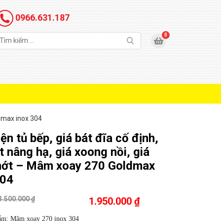
0966.631.187
ldmax inox 304
ện tủ bếp, giá bát đĩa cố định,
t nâng hạ, giá xoong nồi, giá
hớt – Mâm xoay 270 Goldmax
304
3.500.000 ₫
1.950.000 ₫
ẩm: Mâm xoay 270 inox 304