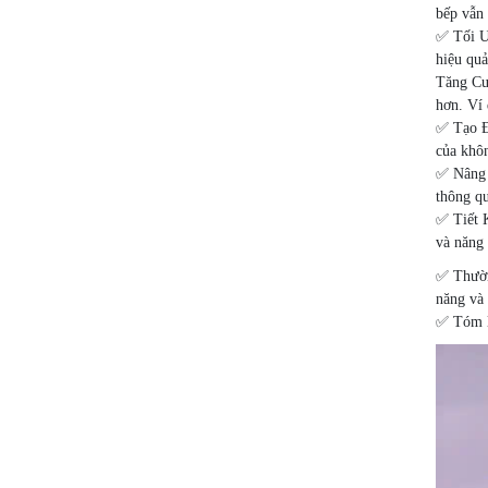
bếp vẫn 
✅ Tối Ư
hiệu quả
Tăng Cườ
hơn. Ví 
✅ Tạo Đ
của khôn
✅ Nâng 
thông qu
✅ Tiết 
và năng 
✅ Thường
năng và 
✅ Tóm lạ