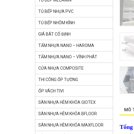
TỦ BẾP MELAMIN
TỦ BẾP NHỰA PVC
TỦ BẾP NHÔM KÍNH
GIÁ BÁT CỐ ĐỊNH
TẤM NHỰA NANO – HAROMA
TẤM NHỰA NANO – VĨNH PHÁT
CỬA NHỰA COMPOSITE
THI CÔNG ỐP TƯỜNG
ỐP VÁCH TIVI
SÀN NHỰA HÈM KHÓA GlOTEX
MÔ 
SÀN NHỰA HÈM KHÓA BFLOOR
SÀN NHỰA HÈM KHÓA MAXFLOOR
Tổng 