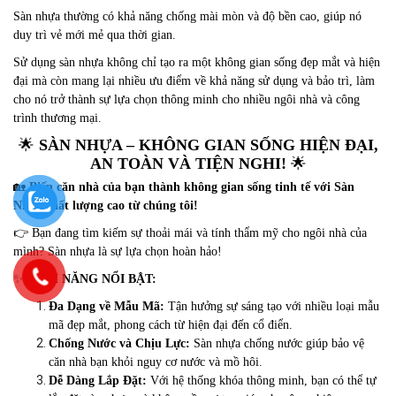
Sàn nhựa thường có khả năng chống mài mòn và độ bền cao, giúp nó
duy trì vẻ mới mẻ qua thời gian.
Sử dụng sàn nhựa không chỉ tạo ra một không gian sống đẹp mắt và hiện
đại mà còn mang lại nhiều ưu điểm về khả năng sử dụng và bảo trì, làm
cho nó trở thành sự lựa chọn thông minh cho nhiều ngôi nhà và công
trình thương mại.
🌟
SÀN NHỰA – KHÔNG GIAN SỐNG HIỆN ĐẠI,
AN TOÀN VÀ TIỆN NGHI!
🌟
🏡
Biến căn nhà của bạn thành không gian sống tinh tế với Sàn
Nhựa chất lượng cao từ chúng tôi!
👉 Bạn đang tìm kiếm sự thoải mái và tính thẩm mỹ cho ngôi nhà của
mình? Sàn nhựa là sự lựa chọn hoàn hảo!
✨
TÍNH NĂNG NỔI BẬT:
Đa Dạng về Mẫu Mã:
Tận hưởng sự sáng tạo với nhiều loại mẫu
mã đẹp mắt, phong cách từ hiện đại đến cổ điển.
Chống Nước và Chịu Lực:
Sàn nhựa chống nước giúp bảo vệ
căn nhà bạn khỏi nguy cơ nước và mồ hôi.
Dễ Dàng Lắp Đặt:
Với hệ thống khóa thông minh, bạn có thể tự