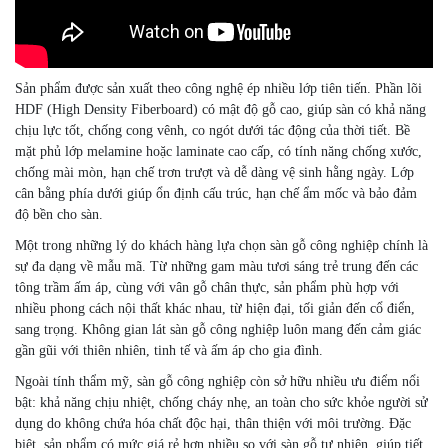
Sản phẩm được sản xuất theo công nghệ ép nhiều lớp tiên tiến. Phần lõi
HDF (High Density Fiberboard) có mật độ gỗ cao, giúp sàn có khả năng
chịu lực tốt, chống cong vênh, co ngót dưới tác động của thời tiết. Bề
mặt phủ lớp melamine hoặc laminate cao cấp, có tính năng chống xước,
chống mài mòn, hạn chế trơn trượt và dễ dàng vệ sinh hằng ngày. Lớp
cân bằng phía dưới giúp ổn định cấu trúc, hạn chế ẩm mốc và bảo đảm
độ bền cho sàn.
Một trong những lý do khách hàng lựa chọn sàn gỗ công nghiệp chính là
sự đa dạng về mẫu mã. Từ những gam màu tươi sáng trẻ trung đến các
tông trầm ấm áp, cùng với vân gỗ chân thực, sản phẩm phù hợp với
nhiều phong cách nội thất khác nhau, từ hiện đại, tối giản đến cổ điển,
sang trọng. Không gian lát sàn gỗ công nghiệp luôn mang đến cảm giác
gần gũi với thiên nhiên, tinh tế và ấm áp cho gia đình.
Ngoài tính thẩm mỹ, sàn gỗ công nghiệp còn sở hữu nhiều ưu điểm nổi
bật: khả năng chịu nhiệt, chống cháy nhẹ, an toàn cho sức khỏe người sử
dụng do không chứa hóa chất độc hại, thân thiện với môi trường. Đặc
biệt, sản phẩm có mức giá rẻ hơn nhiều so với sàn gỗ tự nhiên, giúp tiết