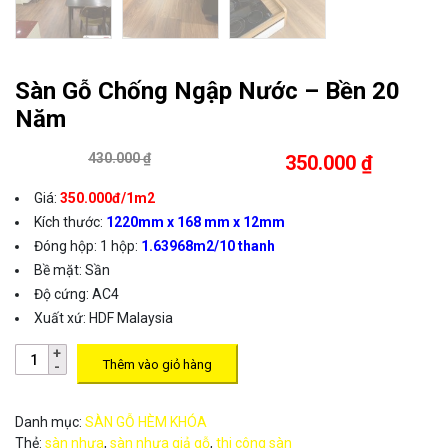
Sàn Gỗ Chống Ngập Nước – Bền 20
Năm
430.000 ₫
350.000 ₫
Giá:
350.000đ/1m2
Kích thước
:
1220mm x 168 mm x 12mm
Đóng hộp
:
1 hộp:
1.63968m2/10 thanh
Bề mặt
:
Sần
Độ cứng
:
AC4
Xuất xứ
: HDF Malaysia
Thêm vào giỏ hàng
Danh mục:
SÀN GỖ HÈM KHÓA
Thẻ:
sàn nhựa
,
sàn nhựa giả gỗ
,
thi công sàn