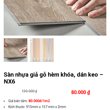
Sàn nhựa giả gỗ hèm khóa, dán keo –
NX6
130.000 ₫
80.000 ₫
Giá bán tấm:
80.000đ/1m2
Kích thước
:
915mm x 157 mm x 2mm