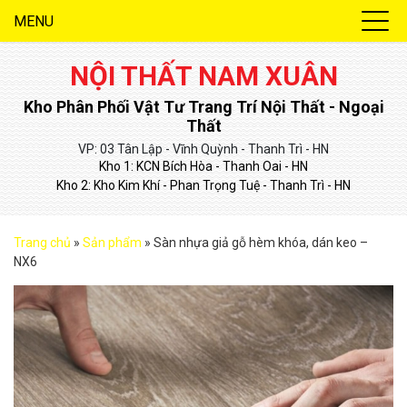
MENU
NỘI THẤT NAM XUÂN
Kho Phân Phối Vật Tư Trang Trí Nội Thất - Ngoại
Thất
VP: 03 Tân Lập - Vĩnh Quỳnh - Thanh Trì - HN
Kho 1: KCN Bích Hòa - Thanh Oai - HN
Kho 2: Kho Kim Khí - Phan Trọng Tuệ - Thanh Trì - HN
Trang chủ
»
Sản phẩm
»
Sàn nhựa giả gỗ hèm khóa, dán keo –
NX6