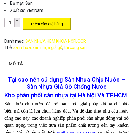
Bề mặt
:
Sần
Xuất xứ
: Việt Nam
Thêm vào giỏ hàng
Danh mục:
SÀN NHỰA HÈM KHÓA NXFLOOR
Thẻ:
sàn nhựa
,
sàn nhựa giả gỗ
,
thi công sàn
MÔ TẢ
Tại sao nên sử dụng Sàn Nhựa Chịu Nước –
Sàn Nhựa Giả Gỗ Chống Nước
Kho phân phối sàn nhựa tại Hà Nội Và TP.HCM
Sàn nhựa chịu nước đã trở thành một giải pháp không chỉ phổ
biến mà còn là lựa chọn hàng đầu. Và để đáp ứng nhu cầu ngày
càng cao này, các doanh nghiệp phân phối sàn nhựa đóng vai trò
quan trọng trong việc đưa sản phẩm chất lượng đến tay khách
hàng. Vậy ở bài viết dưới
noithatnamxuan.com
sẽ chỉ ra những