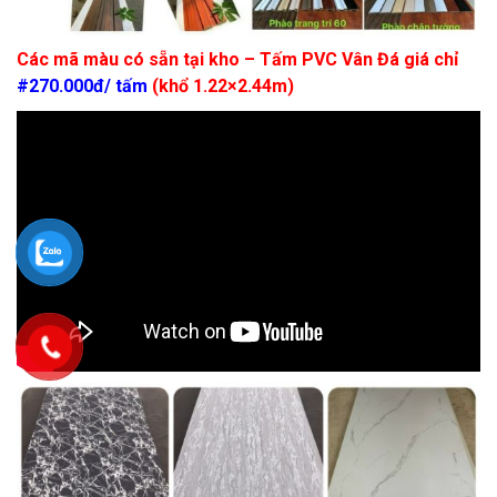
Các mã màu có sẵn tại kho – Tấm PVC Vân Đá giá chỉ
#270.000đ/ tấm
(khổ 1.22×2.44m)