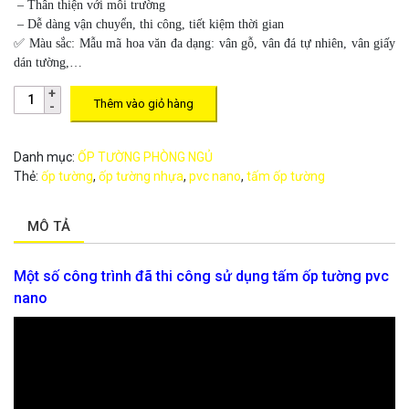
– Thân thiện với môi trường
– Dễ dàng vận chuyển, thi công, tiết kiệm thời gian
✅
Màu sắc:
Mẫu mã hoa văn đa dạng: vân gỗ, vân đá tự nhiên, vân giấy
dán tường,…
Thêm vào giỏ hàng
Danh mục:
ỐP TƯỜNG PHÒNG NGỦ
Thẻ:
ốp tường
,
ốp tường nhựa
,
pvc nano
,
tấm ốp tường
MÔ TẢ
Một số công trình đã thi công sử dụng tấm ốp tường pvc
nano