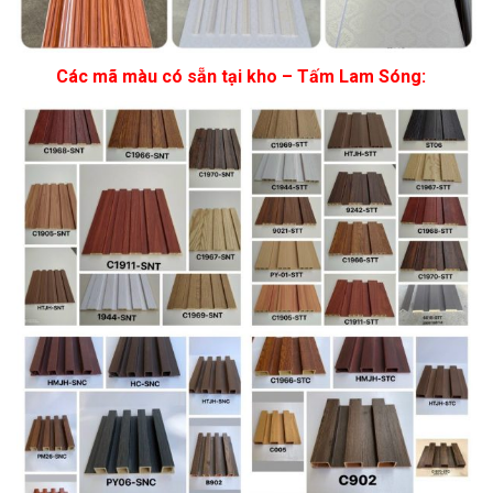
Các mã màu có sẵn tại kho – Tấm Lam Sóng: