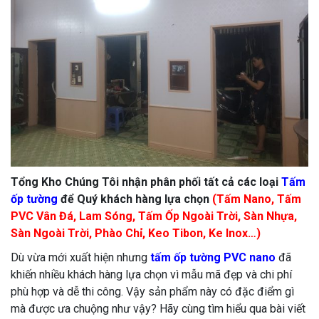
Tổng Kho Chúng Tôi nhận phân phối tất cả các loại
Tấm
ốp tường
để Quý khách hàng lựa chọn
(Tấm Nano, Tấm
PVC Vân Đá, Lam Sóng, Tấm Ốp Ngoài Trời, Sàn Nhựa,
Sàn Ngoài Trời, Phào Chỉ, Keo Tibon, Ke Inox…)
Dù vừa mới xuất hiện nhưng
tấm ốp tường PVC nano
đã
khiến nhiều khách hàng lựa chọn vì mẫu mã đẹp và chi phí
phù hợp và dễ thi công. Vậy sản phẩm này có đặc điểm gì
mà được ưa chuộng như vậy? Hãy cùng tìm hiểu qua bài viết