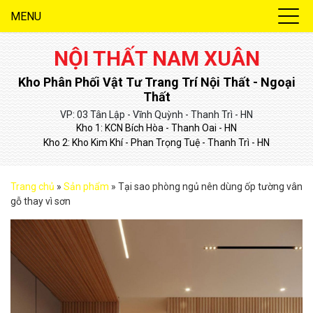
MENU
NỘI THẤT NAM XUÂN
Kho Phân Phối Vật Tư Trang Trí Nội Thất - Ngoại
Thất
VP: 03 Tân Lập - Vĩnh Quỳnh - Thanh Trì - HN
Kho 1: KCN Bích Hòa - Thanh Oai - HN
Kho 2: Kho Kim Khí - Phan Trọng Tuệ - Thanh Trì - HN
Trang chủ
»
Sản phẩm
»
Tại sao phòng ngủ nên dùng ốp tường vân
gỗ thay vì sơn