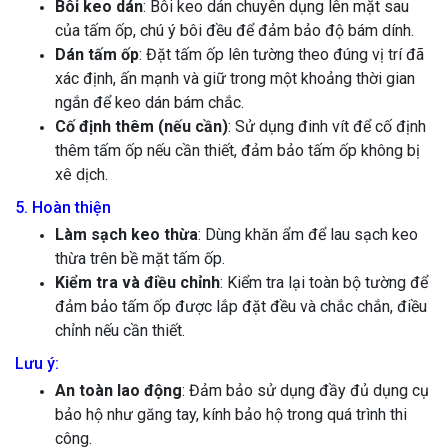
Bôi keo dán
: Bôi keo dán chuyên dụng lên mặt sau
của tấm ốp, chú ý bôi đều để đảm bảo độ bám dính.
Dán tấm ốp
: Đặt tấm ốp lên tường theo đúng vị trí đã
xác định, ấn mạnh và giữ trong một khoảng thời gian
ngắn để keo dán bám chắc.
Cố định thêm (nếu cần)
: Sử dụng đinh vít để cố định
thêm tấm ốp nếu cần thiết, đảm bảo tấm ốp không bị
xê dịch.
5. Hoàn thiện
Làm sạch keo thừa
: Dùng khăn ẩm để lau sạch keo
thừa trên bề mặt tấm ốp.
Kiểm tra và điều chỉnh
: Kiểm tra lại toàn bộ tường để
đảm bảo tấm ốp được lắp đặt đều và chắc chắn, điều
chỉnh nếu cần thiết.
Lưu ý:
An toàn lao động
: Đảm bảo sử dụng đầy đủ dụng cụ
bảo hộ như găng tay, kính bảo hộ trong quá trình thi
công.