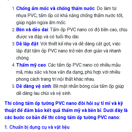
Chống ẩm mốc và chống thấm nước
:
Do làm từ
nhựa PVC, tấm ốp có khả năng chống thấm nước tốt,
giúp ngăn ngừa ẩm mốc.
Bền và dẻo dai
:
Tấm ốp PVC nano có độ bền cao, chịu
được va đập và có tuổi thọ dài.
Dễ lắp đặt
:
Với thiết kế nhẹ và dễ dàng cắt gọt, việc
lắp đặt tấm ốp PVC nano trở nên đơn giản và nhanh
chóng.
Thẩm mỹ cao
:
Các tấm ốp PVC nano có nhiều mẫu
mã, màu sắc và hoa văn đa dạng, phù hợp với nhiều
phong cách trang trí nội thất khác nhau.
Dễ dàng vệ sinh
:
Bề mặt nhẵn bóng của tấm ốp giúp
dễ dàng lau chùi và vệ sinh.
Thi công tấm ốp tường PVC nano đòi hỏi sự tỉ mỉ và kỹ
thuật để đảm bảo kết quả thẩm mỹ và bền bỉ. Dưới đây là
các bước cơ bản để thi công tấm ốp tường PVC nano:
1. Chuẩn bị dụng cụ và vật liệu