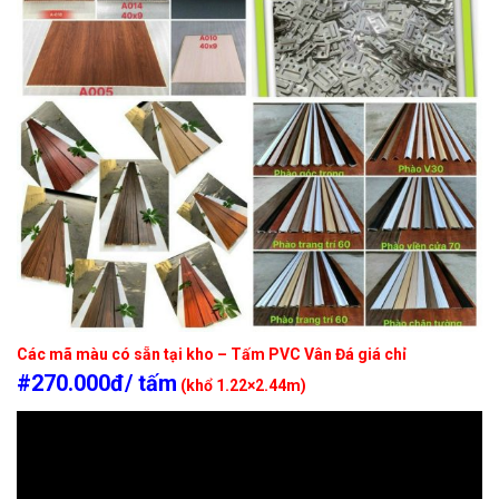
Các mã màu có sẵn tại kho – Tấm PVC Vân Đá giá chỉ
#270.000đ/ tấm
(khổ 1.22×2.44m)