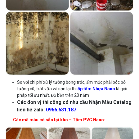
So với chi phí xử lý tường bong tróc, ẩm mốc phải bóc bỏ
tường cũ, trát vữa và sơn lại thì
ốp tấm
Nhựa Nano
là giải
pháp tối ưu nhất. Độ bền trên 20 năm
Các đơn vị thi công có nhu cầu Nhận Mẫu Catalog
liên hệ zalo:
0966.631.187
Các mã màu có sẵn tại kho – Tấm PVC Nano: