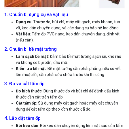
1. Chuẩn bị dụng cụ và vật liệu
Dụng cụ
: Thước đo, bút chì, máy cắt gạch, máy khoan, tua
vít, keo dán chuyên dụng, và các dụng cụ bảo hộ lao động.
Vật liệu
: Tấm ốp PVC nano, keo dán chuyên dụng, đinh vít
(nếu cần).
2. Chuẩn bị bề mặt tường
Làm sạch bề mặt
: Đảm bảo bề mặt tường sạch sẽ, khô ráo
và không có bụi bẩn, dầu mỡ.
Kiểm tra bề mặt
: Bề mặt tường cần phải phẳng, nếu có vết
lõm hoặc lồi, cần phải sửa chữa trước khi thi công.
3. Đo và cắt tấm ốp
Đo kích thước
: Dùng thước đo và bút chì để đánh dấu kích
thước cần cắt trên tấm ốp.
Cắt tấm ốp
: Sử dụng máy cắt gạch hoặc máy cắt chuyên
dụng để cắt tấm ốp theo kích thước đã đo.
4. Lắp đặt tấm ốp
Bôi keo dán
: Bôi keo dán chuyên dụng lên mặt sau của tấm