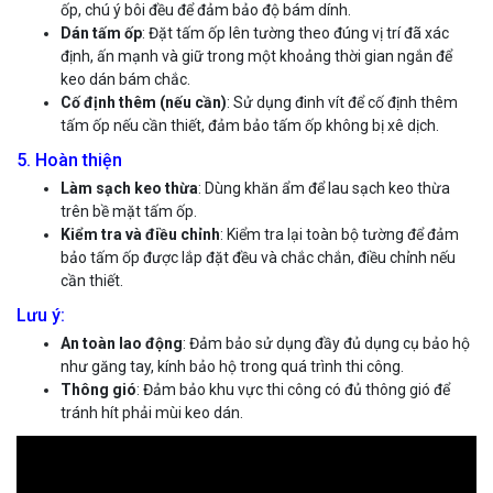
ốp, chú ý bôi đều để đảm bảo độ bám dính.
Dán tấm ốp
: Đặt tấm ốp lên tường theo đúng vị trí đã xác
định, ấn mạnh và giữ trong một khoảng thời gian ngắn để
keo dán bám chắc.
Cố định thêm (nếu cần)
: Sử dụng đinh vít để cố định thêm
tấm ốp nếu cần thiết, đảm bảo tấm ốp không bị xê dịch.
5. Hoàn thiện
Làm sạch keo thừa
: Dùng khăn ẩm để lau sạch keo thừa
trên bề mặt tấm ốp.
Kiểm tra và điều chỉnh
: Kiểm tra lại toàn bộ tường để đảm
bảo tấm ốp được lắp đặt đều và chắc chắn, điều chỉnh nếu
cần thiết.
Lưu ý:
An toàn lao động
: Đảm bảo sử dụng đầy đủ dụng cụ bảo hộ
như găng tay, kính bảo hộ trong quá trình thi công.
Thông gió
: Đảm bảo khu vực thi công có đủ thông gió để
tránh hít phải mùi keo dán.