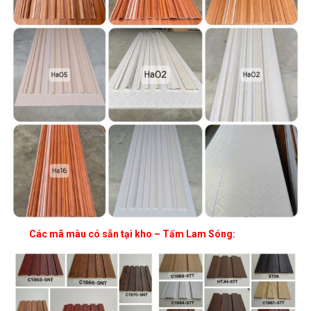
Các mã màu có sẵn tại kho – Tấm Lam Sóng: