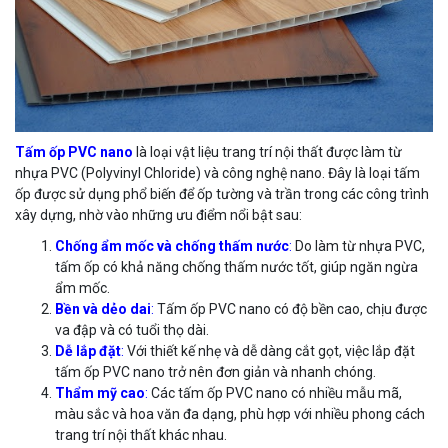
Tấm ốp PVC nano
là loại vật liệu trang trí nội thất được làm từ
nhựa PVC (Polyvinyl Chloride) và công nghệ nano. Đây là loại tấm
ốp được sử dụng phổ biến để ốp tường và trần trong các công trình
xây dựng, nhờ vào những ưu điểm nổi bật sau:
Chống ẩm mốc và chống thấm nước
:
Do làm từ nhựa PVC,
tấm ốp có khả năng chống thấm nước tốt, giúp ngăn ngừa
ẩm mốc.
Bền và dẻo dai
:
Tấm ốp PVC nano có độ bền cao, chịu được
va đập và có tuổi thọ dài.
Dễ lắp đặt
:
Với thiết kế nhẹ và dễ dàng cắt gọt, việc lắp đặt
tấm ốp PVC nano trở nên đơn giản và nhanh chóng.
Thẩm mỹ cao
:
Các tấm ốp PVC nano có nhiều mẫu mã,
màu sắc và hoa văn đa dạng, phù hợp với nhiều phong cách
trang trí nội thất khác nhau.