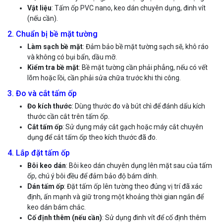
Vật liệu
: Tấm ốp PVC nano, keo dán chuyên dụng, đinh vít
(nếu cần).
2. Chuẩn bị bề mặt tường
Làm sạch bề mặt
: Đảm bảo bề mặt tường sạch sẽ, khô ráo
và không có bụi bẩn, dầu mỡ.
Kiểm tra bề mặt
: Bề mặt tường cần phải phẳng, nếu có vết
lõm hoặc lồi, cần phải sửa chữa trước khi thi công.
3. Đo và cắt tấm ốp
Đo kích thước
: Dùng thước đo và bút chì để đánh dấu kích
thước cần cắt trên tấm ốp.
Cắt tấm ốp
: Sử dụng máy cắt gạch hoặc máy cắt chuyên
dụng để cắt tấm ốp theo kích thước đã đo.
4. Lắp đặt tấm ốp
Bôi keo dán
: Bôi keo dán chuyên dụng lên mặt sau của tấm
ốp, chú ý bôi đều để đảm bảo độ bám dính.
Dán tấm ốp
: Đặt tấm ốp lên tường theo đúng vị trí đã xác
định, ấn mạnh và giữ trong một khoảng thời gian ngắn để
keo dán bám chắc.
Cố định thêm (nếu cần)
: Sử dụng đinh vít để cố định thêm