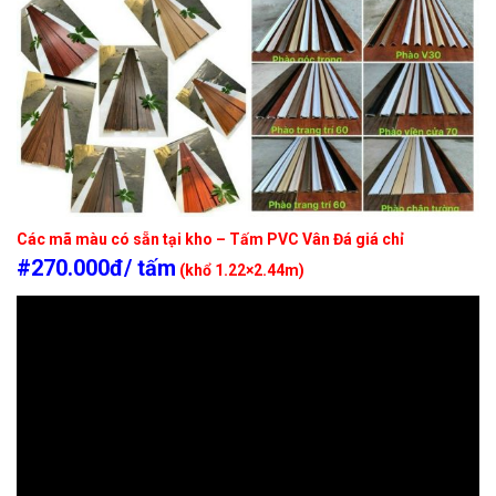
Các mã màu có sẵn tại kho – Tấm PVC Vân Đá giá chỉ
#270.000đ/ tấm
(khổ 1.22×2.44m)