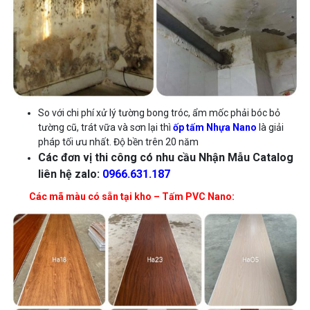
So với chi phí xử lý tường bong tróc, ẩm mốc phải bóc bỏ
tường cũ, trát vữa và sơn lại thì
ốp tấm
Nhựa Nano
là giải
pháp tối ưu nhất. Độ bền trên 20 năm
Các đơn vị thi công có nhu cầu Nhận Mẫu Catalog
liên hệ zalo:
0966.631.187
Các mã màu có sẵn tại kho – Tấm PVC Nano: