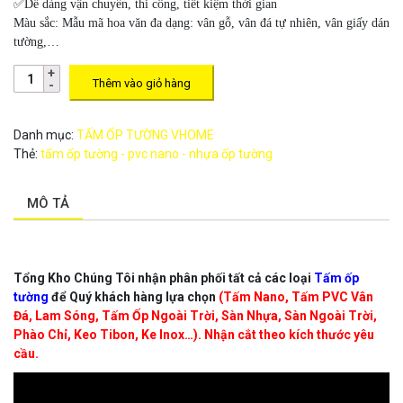
✅Dễ dàng vận chuyển, thi công, tiết kiệm thời gian
Màu sắc:
Mẫu mã hoa văn đa dạng: vân gỗ, vân đá tự nhiên, vân giấy dán
tường,…
Thêm vào giỏ hàng
Danh mục:
TẤM ỐP TƯỜNG VHOME
Thẻ:
tấm ốp tường - pvc nano - nhựa ốp tường
MÔ TẢ
Tổng Kho Chúng Tôi nhận phân phối tất cả các loại
Tấm ốp
tường
để Quý khách hàng lựa chọn
(Tấm Nano, Tấm PVC Vân
Đá, Lam Sóng, Tấm Ốp Ngoài Trời, Sàn Nhựa, Sàn Ngoài Trời,
Phào Chỉ, Keo Tibon, Ke Inox…). Nhận cắt theo kích thước yêu
cầu.