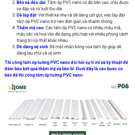
Bền và dẻo dai
:
Tấm ốp PVC nano có độ bền cao, chịu được
va đập và có tuổi thọ dài.
Dễ lắp đặt
:
Với thiết kế nhẹ và dễ dàng cắt gọt, việc lắp đặt
tấm ốp PVC nano trở nên đơn giản và nhanh chóng.
Thẩm mỹ cao
:
Các tấm ốp PVC nano có nhiều mẫu mã,
màu sắc và hoa văn đa dạng, phù hợp với nhiều phong cách
trang trí nội thất khác nhau.
Dễ dàng vệ sinh
:
Bề mặt nhẵn bóng của tấm ốp giúp dễ
dàng lau chùi và vệ sinh.
Thi công tấm ốp tường PVC nano đòi hỏi sự tỉ mỉ và kỹ thuật để
đảm bảo kết quả thẩm mỹ và bền bỉ. Dưới đây là các bước cơ
bản để thi công tấm ốp tường PVC nano: