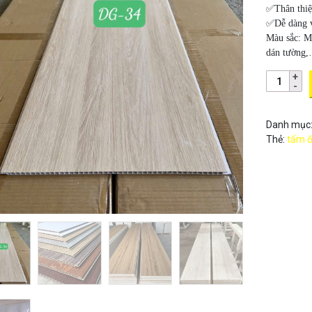
✅Thân thiệ
✅Dễ dàng vậ
Màu sắc:
M
dán tường
Danh mục
Thẻ:
tấm ố