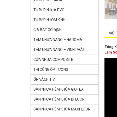
TỦ BẾP MELAMIN
TỦ BẾP NHỰA PVC
TỦ BẾP NHÔM KÍNH
GIÁ BÁT CỐ ĐỊNH
MÔ 
TẤM NHỰA NANO – HAROMA
Tổng Kh
TẤM NHỰA NANO – VĨNH PHÁT
Lam Són
CỬA NHỰA COMPOSITE
THI CÔNG ỐP TƯỜNG
ỐP VÁCH TIVI
SÀN NHỰA HÈM KHÓA GlOTEX
SÀN NHỰA HÈM KHÓA BFLOOR
SÀN NHỰA HÈM KHÓA MAXFLOOR