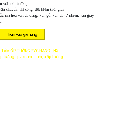
n với môi trường
n chuyển, thi công, tiết kiệm thời gian
ẫu mã hoa văn đa dạng: vân gỗ, vân đá tự nhiên, vân giấy
,…
Thêm vào giỏ hàng
:
TẤM ỐP TƯỜNG PVC NANO - NX
p tường - pvc nano - nhựa ốp tường