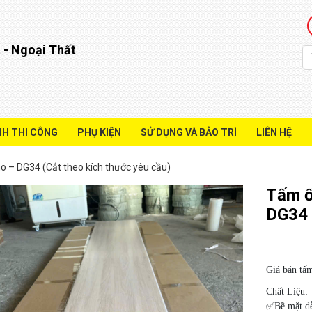
 - Ngoại Thất
NH THI CÔNG
PHỤ KIỆN
SỬ DỤNG VÀ BẢO TRÌ
LIÊN HỆ
 – DG34 (Cắt theo kích thước yêu cầu)
Tấm ố
DG34 
Giá bán tấ
Chất Liệu:
✅Bề mặt dễ