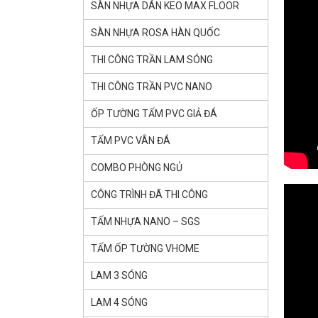
SÀN NHỰA DÁN KEO MAX FLOOR
SÀN NHỰA ROSA HÀN QUỐC
THI CÔNG TRẦN LAM SÓNG
THI CÔNG TRẦN PVC NANO
ỐP TƯỜNG TẤM PVC GIẢ ĐÁ
TẤM PVC VÂN ĐÁ
COMBO PHÒNG NGỦ
CÔNG TRÌNH ĐÃ THI CÔNG
TẤM NHỰA NANO – SGS
TẤM ỐP TƯỜNG VHOME
LAM 3 SÓNG
LAM 4 SÓNG