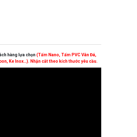
ách hàng lựa chọn
(Tấm Nano, Tấm PVC Vân Đá,
n, Ke Inox…). Nhận cắt theo kích thước yêu cầu.