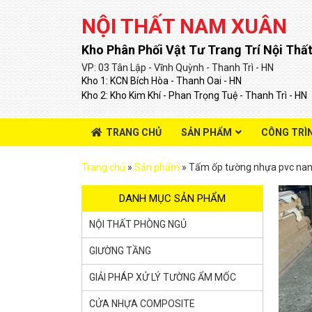
NỘI THẤT NAM XUÂN
Kho Phân Phối Vật Tư Trang Trí Nội Thất
VP: 03 Tân Lập - Vĩnh Quỳnh - Thanh Trì - HN
Kho 1: KCN Bích Hòa - Thanh Oai - HN
Kho 2: Kho Kim Khí - Phan Trọng Tuệ - Thanh Trì - HN
TRANG CHỦ
SẢN PHẨM
CÔNG TRÌ
Trang chủ
»
Sản phẩm
»
Tấm ốp tường nhựa pvc nano
DANH MỤC SẢN PHẨM
NỘI THẤT PHÒNG NGỦ
GIƯỜNG TẦNG
GIẢI PHÁP XỬ LÝ TƯỜNG ẨM MỐC
CỬA NHỰA COMPOSITE