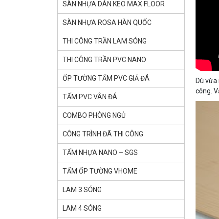
SÀN NHỰA DÁN KEO MAX FLOOR
SÀN NHỰA ROSA HÀN QUỐC
THI CÔNG TRẦN LAM SÓNG
THI CÔNG TRẦN PVC NANO
ỐP TƯỜNG TẤM PVC GIẢ ĐÁ
Dù vừa 
công. V
TẤM PVC VÂN ĐÁ
COMBO PHÒNG NGỦ
CÔNG TRÌNH ĐÃ THI CÔNG
TẤM NHỰA NANO – SGS
TẤM ỐP TƯỜNG VHOME
LAM 3 SÓNG
LAM 4 SÓNG