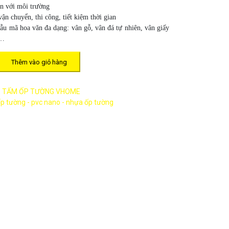
n với môi trường
n chuyển, thi công, tiết kiệm thời gian
ẫu mã hoa văn đa dạng: vân gỗ, vân đá tự nhiên, vân giấy
,…
Thêm vào giỏ hàng
:
TẤM ỐP TƯỜNG VHOME
p tường - pvc nano - nhựa ốp tường