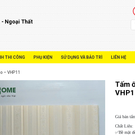
 - Ngoại Thất
NH THI CÔNG
PHỤ KIỆN
SỬ DỤNG VÀ BẢO TRÌ
LIÊN HỆ
no – VHP11
Tấm ố
VHP1
Giá bán tấ
Chất Liệu:
✅Bề mặt dễ