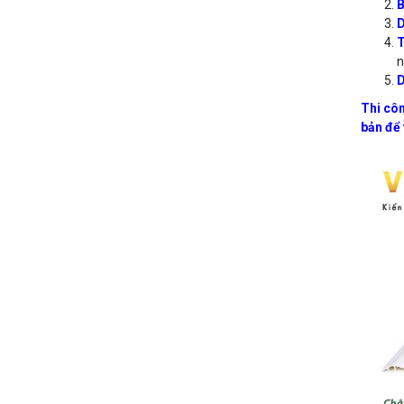
B
D
n
D
Thi côn
bản để