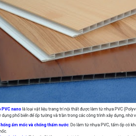
 PVC nano
là loại vật liệu trang trí nội thất được làm từ nhựa PVC (Poly
 dụng phổ biến để ốp tường và trần trong các công trình xây dựng, nhờ 
hống ẩm mốc và chống thấm nước
:
Do làm từ nhựa PVC, tấm ốp có kh
ốc.