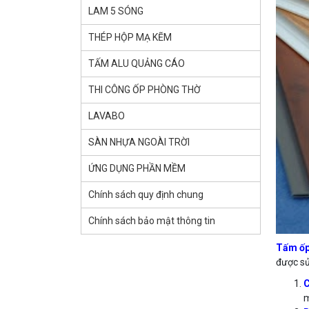
LAM 5 SÓNG
THÉP HỘP MẠ KẼM
TẤM ALU QUẢNG CÁO
THI CÔNG ỐP PHÒNG THỜ
LAVABO
SÀN NHỰA NGOÀI TRỜI
ỨNG DỤNG PHẦN MỀM
Chính sách quy định chung
Chính sách bảo mật thông tin
Tấm ốp
được sử
C
m