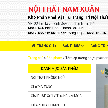
NỘI THẤT NAM XUÂN
Kho Phân Phối Vật Tư Trang Trí Nội Thất
VP: 03 Tân Lập - Vĩnh Quỳnh - Thanh Trì - HN
Kho 1: KCN Bích Hòa - Thanh Oai - HN
Kho 2: Kho Kim Khí - Phan Trọng Tuệ - Thanh Trì - HN
TRANG CHỦ
SẢN PHẨM
CÔNG TRÌ
Trang chủ
»
Sản phẩm
»
Tấm ốp tường nhựa pvc na
DANH MỤC SẢN PHẨM
NỘI THẤT PHÒNG NGỦ
GIƯỜNG TẦNG
GIẢI PHÁP XỬ LÝ TƯỜNG ẨM MỐC
CỬA NHỰA COMPOSITE