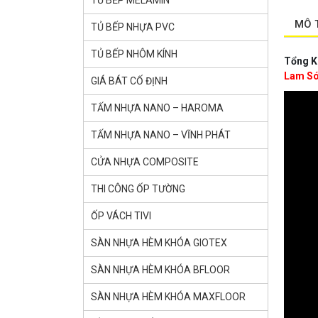
TỦ BẾP MELAMIN
MÔ 
TỦ BẾP NHỰA PVC
TỦ BẾP NHÔM KÍNH
Tổng Kh
Lam Són
GIÁ BÁT CỐ ĐỊNH
TẤM NHỰA NANO – HAROMA
TẤM NHỰA NANO – VĨNH PHÁT
CỬA NHỰA COMPOSITE
THI CÔNG ỐP TƯỜNG
ỐP VÁCH TIVI
SÀN NHỰA HÈM KHÓA GlOTEX
SÀN NHỰA HÈM KHÓA BFLOOR
SÀN NHỰA HÈM KHÓA MAXFLOOR