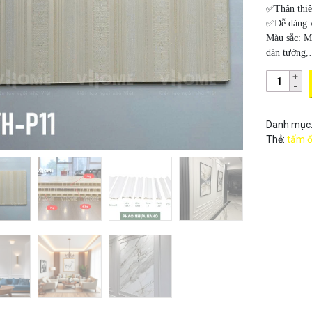
✅Thân thiệ
✅Dễ dàng vậ
Màu sắc:
M
dán tường
Danh mục
Thẻ:
tấm ố