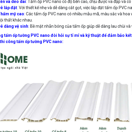
ền và dẻo dai
:
Tấm ốp PVC nano có độ bền cao, chịu được va đập và có t
ễ lắp đặt
:
Với thiết kế nhẹ và dễ dàng cắt gọt, việc lắp đặt tấm ốp PVC 
Thẩm mỹ cao
:
Các tấm ốp PVC nano có nhiều mẫu mã, màu sắc và hoa vă
ội thất khác nhau.
ễ dàng vệ sinh
:
Bề mặt nhẵn bóng của tấm ốp giúp dễ dàng lau chùi và v
g tấm ốp tường PVC nano đòi hỏi sự tỉ mỉ và kỹ thuật để đảm bảo kết
 thi công tấm ốp tường PVC nano: