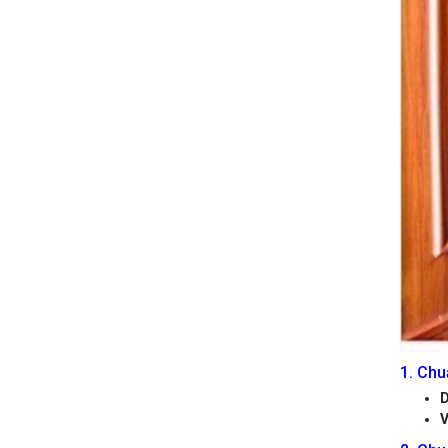
1. Chu
D
V