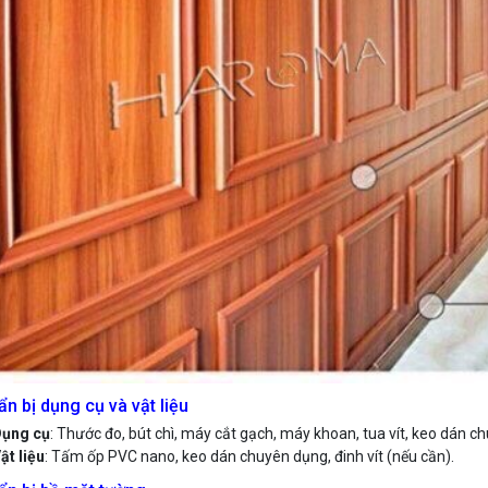
ẩn bị dụng cụ và vật liệu
ụng cụ
: Thước đo, bút chì, máy cắt gạch, máy khoan, tua vít, keo dán c
ật liệu
: Tấm ốp PVC nano, keo dán chuyên dụng, đinh vít (nếu cần).