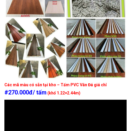
Các mã màu có sẵn tại kho – Tấm PVC Vân Đá giá chỉ
#270.000đ/ tấm
(khổ 1.22×2.44m)