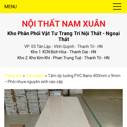
MENU
NỘI THẤT NAM XUÂN
Kho Phân Phối Vật Tư Trang Trí Nội Thất - Ngoại
Thất
VP: 03 Tân Lập - Vĩnh Quỳnh - Thanh Trì - HN
Kho 1: KCN Bích Hòa - Thanh Oai - HN
Kho 2: Kho Kim Khí - Phan Trọng Tuệ - Thanh Trì - HN
Trang chủ
»
Sản phẩm
»
Tấm ốp tường PVC Nano 400mm x 9mm
– Phôi nhựa nguyên sinh cao cấp