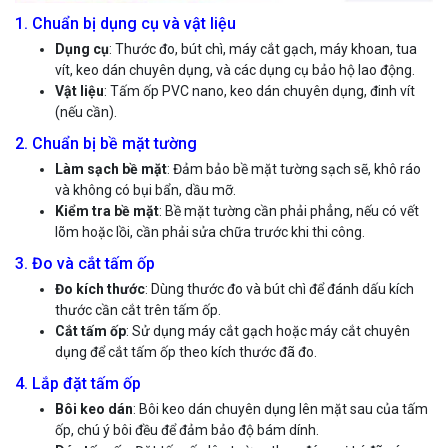
1. Chuẩn bị dụng cụ và vật liệu
Dụng cụ
: Thước đo, bút chì, máy cắt gạch, máy khoan, tua
vít, keo dán chuyên dụng, và các dụng cụ bảo hộ lao động.
Vật liệu
: Tấm ốp PVC nano, keo dán chuyên dụng, đinh vít
(nếu cần).
2. Chuẩn bị bề mặt tường
Làm sạch bề mặt
: Đảm bảo bề mặt tường sạch sẽ, khô ráo
và không có bụi bẩn, dầu mỡ.
Kiểm tra bề mặt
: Bề mặt tường cần phải phẳng, nếu có vết
lõm hoặc lồi, cần phải sửa chữa trước khi thi công.
3. Đo và cắt tấm ốp
Đo kích thước
: Dùng thước đo và bút chì để đánh dấu kích
thước cần cắt trên tấm ốp.
Cắt tấm ốp
: Sử dụng máy cắt gạch hoặc máy cắt chuyên
dụng để cắt tấm ốp theo kích thước đã đo.
4. Lắp đặt tấm ốp
Bôi keo dán
: Bôi keo dán chuyên dụng lên mặt sau của tấm
ốp, chú ý bôi đều để đảm bảo độ bám dính.