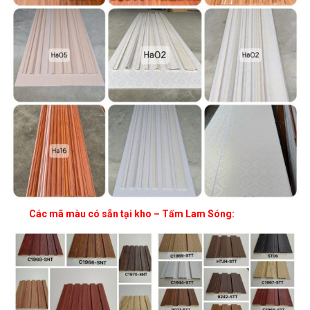
Các mã màu có sẵn tại kho – Tấm Lam Sóng: