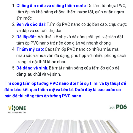
Chống ẩm mốc và chống thấm nước
:
Do làm từ nhựa PVC,
tấm ốp có khả năng chống thấm nước tốt, giúp ngăn ngừa
ẩm mốc.
Bền và dẻo dai
:
Tấm ốp PVC nano có độ bền cao, chịu được
va đập và có tuổi thọ dài.
Dễ lắp đặt
:
Với thiết kế nhẹ và dễ dàng cắt gọt, việc lắp đặt
tấm ốp PVC nano trở nên đơn giản và nhanh chóng.
Thẩm mỹ cao
:
Các tấm ốp PVC nano có nhiều mẫu mã,
màu sắc và hoa văn đa dạng, phù hợp với nhiều phong cách
trang trí nội thất khác nhau.
Dễ dàng vệ sinh
:
Bề mặt nhẵn bóng của tấm ốp giúp dễ
dàng lau chùi và vệ sinh.
Thi công tấm ốp tường PVC nano đòi hỏi sự tỉ mỉ và kỹ thuật để
đảm bảo kết quả thẩm mỹ và bền bỉ. Dưới đây là các bước cơ
bản để thi công tấm ốp tường PVC nano: