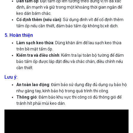
Dán tấm ốp
: Đặt tấm ốp lên tường theo đúng vị trí đã xác
định, ấn mạnh và giữ trong một khoảng thời gian ngắn để
keo dán bám chắc.
Cố định thêm (nếu cần)
: Sử dụng đinh vít để cố định thêm
tấm ốp nếu cần thiết, đảm bảo tấm ốp không bị xê dịch.
5. Hoàn thiện
Làm sạch keo thừa
: Dùng khăn ẩm để lau sạch keo thừa
trên bề mặt tấm ốp.
Kiểm tra và điều chỉnh
: Kiểm tra lại toàn bộ tường để đảm
bảo tấm ốp được lắp đặt đều và chắc chắn, điều chỉnh nếu
cần thiết.
Lưu ý:
An toàn lao động
: Đảm bảo sử dụng đầy đủ dụng cụ bảo hộ
như găng tay, kính bảo hộ trong quá trình thi công.
Thông gió
: Đảm bảo khu vực thi công có đủ thông gió để
tránh hít phải mùi keo dán.