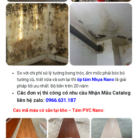
So với chi phí xử lý tường bong tróc, ẩm mốc phải bóc bỏ
tường cũ, trát vữa và sơn lại thì
ốp tấm
Nhựa Nano
là giải
pháp tối ưu nhất. Độ bền trên 20 năm
Các đơn vị thi công có nhu cầu Nhận Mẫu Catalog
liên hệ zalo:
0966.631.187
Các mã màu có sẵn tại kho – Tấm PVC Nano: