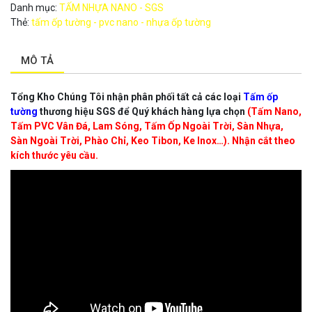
Danh mục:
TẤM NHỰA NANO - SGS
Thẻ:
tấm ốp tường - pvc nano - nhựa ốp tường
MÔ TẢ
Tổng Kho Chúng Tôi nhận phân phối tất cả các loại
Tấm ốp
tường
thương hiệu SGS để Quý khách hàng lựa chọn
(Tấm Nano,
Tấm PVC Vân Đá, Lam Sóng, Tấm Ốp Ngoài Trời, Sàn Nhựa,
Sàn Ngoài Trời, Phào Chỉ, Keo Tibon, Ke Inox…). Nhận cắt theo
kích thước yêu cầu.