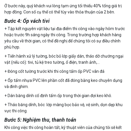
Ở bước này, quý khách vui lòng tạm ứng tối thiểu 40% tổng giá trị
hợp đồng. Con số cụ thể có thể tùy vào thỏa thuận của 2 bên.
Bước 4: Ốp vách tivi
+ Tập kết nguyên vật liệu tại địa điểm thi công vào ngày hôm trước
hoặc trước 9h sáng ngày thi công. Trong trường hợp khách hàng
yêu cầu về thời gian, có thể đề nghị để chúng tôi có sự điều chỉnh
phù hợp.
+ Tiến hành xử lý tường, bóc bỏ lớp giấy dán, tháo dỡ chướng ngại
vật (nếu có): tivi, tủ kệ treo tường, ổ điện, tranh ảnh,…
+ Đóng cốt tường trước khi thi công tấm ốp PVC vân đá
+ Ốp tấm nhựa PVC lên phần cốt đã đóng bằng keo chuyên dụng
và đinh ghim.
+ Dán băng dính cố định tấm ốp trong thời gian đợi keo khô.
+ Tháo băng dính, bóc lớp màng bọc bảo vệ, vệ sinh, dọn dẹp khu
vực thi công.
Bước 5: Nghiệm thu, thanh toán
Khi công việc thi công hoàn tất, kỹ thuật viên của chúng tôi sẽ kết