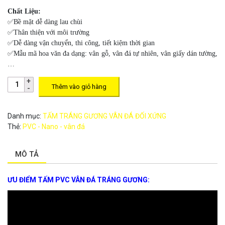
Chất Liệu:
✅Bề mặt dễ dàng lau chùi
✅Thân thiện với môi trường
✅Dễ dàng vận chuyển, thi công, tiết kiệm thời gian
✅Mẫu mã hoa văn đa dạng: vân gỗ, vân đá tự nhiên, vân giấy dán tường,
…
Thêm vào giỏ hàng
Danh mục:
TẤM TRÁNG GƯƠNG VÂN ĐÁ ĐỐI XỨNG
Thẻ:
PVC - Nano - vân đá
MÔ TẢ
ƯU ĐIỂM TẤM PVC VÂN ĐÁ TRÁNG GƯƠNG: