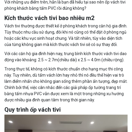
Với những ưu điểm trên, hẳn là bạn đã hiểu tại sao nên ốp vách tivi
phòng khách bằng tấm PVC rồi đúng không?
Kích thước vách tivi bao nhiêu m2
Vách tivi thường được thiết kế ở phòng khách trong căn hộ gia đình.
Tùy thuộc nhu cầu sử dụng, đôi khi nó cũng có thể đặt ở phòng ngủ
hoặc các khu vực sinh hoạt chung. Và tất nhiên, tùy vào diện tích
của từng không gian mà kích thước vách tivi sẽ có sự thay đổi.
Với các căn hộ gia đình hiện nay, trung bình kích thước vách tivi dao
động vào khoảng: 2.5 ~ 2.7m(chiều dài) x 2.5 ~ 4.0m (chiều rộng).
Trong thực tế, không có kích thước chuẩn cho hạng mục thi công
này. Tuy nhiên, dù tấm vách lớn hay nhỏ thì nó đều thể hiện vai trò
làm điểm nhấn cho không gian sống thêm phần ấn tượng, đẹp mắt.
Chính bởi thế, việc cân nhắc đến các giải pháp ốp tường trang trí
bằng tấm nhựa PVC vẫn được xem là một trong những xu hướng
được nhiều gia đình quan tâm trong thời gian này.
Quy trình ốp vách tivi