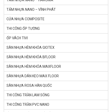
TẤM NHỰA NANO – HAROMA
TẤM NHỰA NANO – VĨNH PHÁT
CỬA NHỰA COMPOSITE
THI CÔNG ỐP TƯỜNG
ỐP VÁCH TIVI
SÀN NHỰA HÈM KHÓA GlOTEX
SÀN NHỰA HÈM KHÓA BFLOOR
SÀN NHỰA HÈM KHÓA MAXFLOOR
SÀN NHỰA DÁN KEO MAX FLOOR
SÀN NHỰA ROSA HÀN QUỐC
THI CÔNG TRẦN LAM SÓNG
THI CÔNG TRẦN PVC NANO