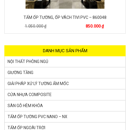
PHÀO CHỈ PU DÁT VÀNG – 8
60.000 ₫
35.000 ₫
DANH MỤC SẢN PHẨM
NỘI THẤT PHÒNG NGỦ
GIƯỜNG TẦNG
GIẢI PHÁP XỬ LÝ TƯỜNG ẨM MỐC
CỬA NHỰA COMPOSITE
SÀN GỖ HÈM KHÓA
TẤM ỐP TƯỜNG PVC NANO – NX
TẤM ỐP NGOÀI TRỜI