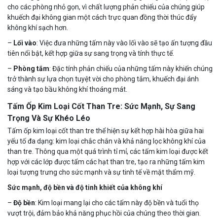
cho các phòng nhỏ gọn, vì chất lượng phản chiếu của chúng giúp
khuếch đại không gian một cách trực quan đồng thời thúc đẩy
không khí sạch hơn.
–
Lối vào
: Việc đưa những tấm này vào lối vào sẽ tạo ấn tượng đầu
tiên nổi bật, kết hợp giữa sự sang trọng và tính thực tế.
–
Phòng tắm
: Đặc tính phản chiếu của những tấm này khiến chúng
trở thành sự lựa chọn tuyệt vời cho phòng tắm, khuếch đại ánh
sáng và tạo bầu không khí thoáng mát.
Tấm Ốp Kim Loại Cốt Than Tre: Sức Mạnh, Sự Sang
Trọng Và Sự Khéo Léo
Tấm ốp kim loại cốt than tre thể hiện sự kết hợp hài hòa giữa hai
yếu tố đa dạng: kim loại chắc chắn và khả năng lọc không khí của
than tre. Thông qua một quá trình tỉ mỉ, các tấm kim loại được kết
hợp với các lớp được tẩm các hạt than tre, tạo ra những tấm kim
loại tượng trưng cho sức mạnh và sự tinh tế về mặt thẩm mỹ.
Sức mạnh, độ bền và độ tinh khiết của không khí
–
Độ bền
: Kim loại mang lại cho các tấm này độ bền và tuổi thọ
vượt trội, đảm bảo khả năng phục hồi của chúng theo thời gian.