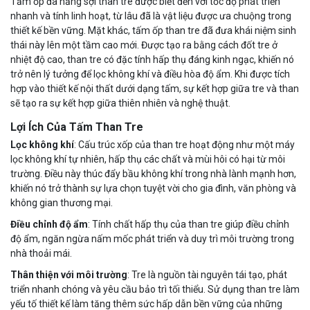
Tấm ốp đa năng sợi than tre được biết đến với tốc độ phát triển
nhanh và tính linh hoạt, từ lâu đã là vật liệu được ưa chuộng trong
thiết kế bền vững. Mặt khác, tấm ốp than tre đã đưa khái niệm sinh
thái này lên một tầm cao mới. Được tạo ra bằng cách đốt tre ở
nhiệt độ cao, than tre có đặc tính hấp thụ đáng kinh ngạc, khiến nó
trở nên lý tưởng để lọc không khí và điều hòa độ ẩm. Khi được tích
hợp vào thiết kế nội thất dưới dạng tấm, sự kết hợp giữa tre và than
sẽ tạo ra sự kết hợp giữa thiên nhiên và nghệ thuật.
Lợi Ích Của Tấm Than Tre
Lọc không khí
: Cấu trúc xốp của than tre hoạt động như một máy
lọc không khí tự nhiên, hấp thụ các chất và mùi hôi có hại từ môi
trường. Điều này thúc đẩy bầu không khí trong nhà lành mạnh hơn,
khiến nó trở thành sự lựa chọn tuyệt vời cho gia đình, văn phòng và
không gian thương mại.
Điều chỉnh độ ẩm
: Tính chất hấp thụ của than tre giúp điều chỉnh
độ ẩm, ngăn ngừa nấm mốc phát triển và duy trì môi trường trong
nhà thoải mái.
Thân thiện với môi trường
: Tre là nguồn tài nguyên tái tạo, phát
triển nhanh chóng và yêu cầu bảo trì tối thiểu. Sử dụng than tre làm
yếu tố thiết kế làm tăng thêm sức hấp dẫn bền vững của những