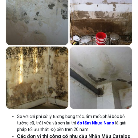
So với chi phí xử lý tường bong tróc, ẩm mốc phải bóc bỏ
tường cũ, trát vữa và sơn lại thì
ốp tấm
Nhựa Nano
là giải
pháp tối ưu nhất. Độ bền trên 20 năm
Các đơn vị thi công có nhu cầu Nhận Mẫu Catalog