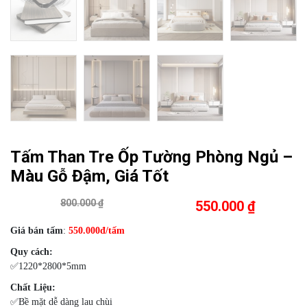
Tấm Than Tre Ốp Tường Phòng Ngủ –
Màu Gỗ Đậm, Giá Tốt
800.000 ₫
550.000 ₫
Giá bán tấm
:
550
.000đ/tấm
Quy cách:
✅1220*2800*5mm
Chất Liệu:
✅Bề mặt dễ dàng lau chùi