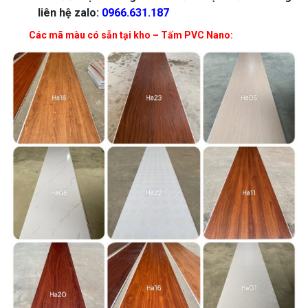
liên hệ zalo:
0966.631.187
Các mã màu có sẵn tại kho – Tấm PVC Nano: