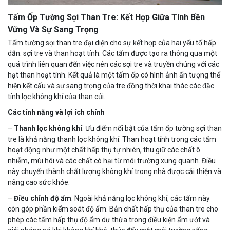
Tấm Ốp Tường Sợi Than Tre: Kết Hợp Giữa Tính Bền
Vững Và Sự Sang Trọng
Tấm tường sợi than tre đại diện cho sự kết hợp của hai yếu tố hấp
dẫn: sợi tre và than hoạt tính. Các tấm được tạo ra thông qua một
quá trình liên quan đến việc nén các sợi tre và truyền chúng với các
hạt than hoạt tính. Kết quả là một tấm ốp có hình ảnh ấn tượng thể
hiện kết cấu và sự sang trọng của tre đồng thời khai thác các đặc
tính lọc không khí của than củi.
Các tính năng và lợi ích chính
–
Thanh lọc không khí
: Ưu điểm nổi bật của tấm ốp tường sợi than
tre là khả năng thanh lọc không khí. Than hoạt tính trong các tấm
hoạt động như một chất hấp thụ tự nhiên, thu giữ các chất ô
nhiễm, mùi hôi và các chất có hại từ môi trường xung quanh. Điều
này chuyển thành chất lượng không khí trong nhà được cải thiện và
nâng cao sức khỏe.
–
Điều chỉnh độ ẩm
: Ngoài khả năng lọc không khí, các tấm này
còn góp phần kiểm soát độ ẩm. Bản chất hấp thụ của than tre cho
phép các tấm hấp thụ độ ẩm dư thừa trong điều kiện ẩm ướt và