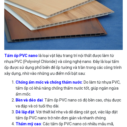
Tấm ốp PVC nano
là loại vật liệu trang trí nội thất được làm từ
nhựa PVC (Polyvinyl Chloride) và công nghệ nano. Đây là loại tấm
ốp được sử dụng phổ biến để ốp tường và trần trong các công trình
xây dựng, nhờ vào những ưu điểm nổi bật sau:
Chống ẩm mốc và chống thấm nước
:
Do làm từ nhựa PVC,
tấm ốp có khả năng chống thấm nước tốt, giúp ngăn ngừa
ẩm mốc.
Bền và dẻo dai
:
Tấm ốp PVC nano có độ bền cao, chịu được
va đập và có tuổi thọ dài.
Dễ lắp đặt
:
Với thiết kế nhẹ và dễ dàng cắt gọt, việc lắp đặt
tấm ốp PVC nano trở nên đơn giản và nhanh chóng.
Thẩm mỹ cao
:
Các tấm ốp PVC nano có nhiều mẫu mã,