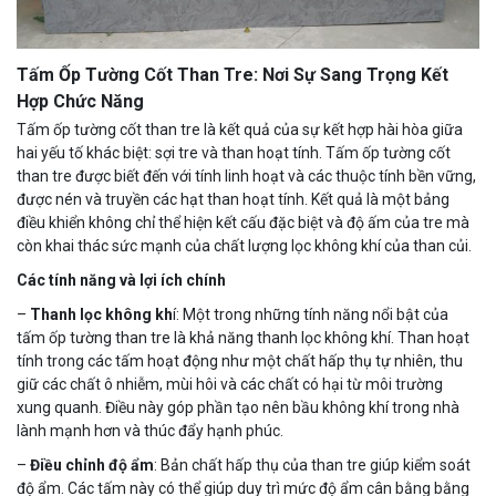
Tấm Ốp Tường Cốt Than Tre: Nơi Sự Sang Trọng Kết
Hợp Chức Năng
Tấm ốp tường cốt than tre là kết quả của sự kết hợp hài hòa giữa
hai yếu tố khác biệt: sợi tre và than hoạt tính. Tấm ốp tường cốt
than tre được biết đến với tính linh hoạt và các thuộc tính bền vững,
được nén và truyền các hạt than hoạt tính. Kết quả là một bảng
điều khiển không chỉ thể hiện kết cấu đặc biệt và độ ấm của tre mà
còn khai thác sức mạnh của chất lượng lọc không khí của than củi.
Các tính năng và lợi ích chính
–
Thanh lọc không kh
í: Một trong những tính năng nổi bật của
tấm ốp tường than tre là khả năng thanh lọc không khí. Than hoạt
tính trong các tấm hoạt động như một chất hấp thụ tự nhiên, thu
giữ các chất ô nhiễm, mùi hôi và các chất có hại từ môi trường
xung quanh. Điều này góp phần tạo nên bầu không khí trong nhà
lành mạnh hơn và thúc đẩy hạnh phúc.
–
Điều chỉnh độ ẩm
: Bản chất hấp thụ của than tre giúp kiểm soát
độ ẩm. Các tấm này có thể giúp duy trì mức độ ẩm cân bằng bằng