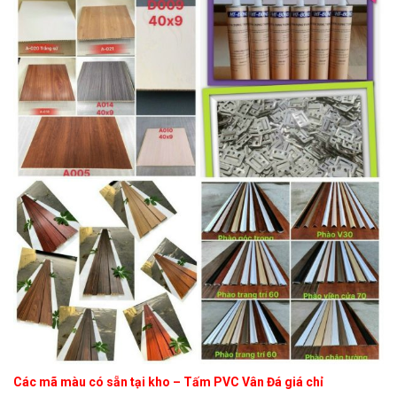
Các mã màu có sẵn tại kho – Tấm PVC Vân Đá giá chỉ