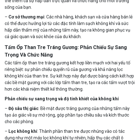
thể thêm cả sự hấp dẫn trực quan và chức năng cho môi trường
sống của bạn.
–
Cơ sở thương mại
: Các nhà hàng, khách sạn và cửa hàng bán lẻ
có thể được hưởng lợi từ các đặc tính làm sạch không khí và sức
hấp dẫn thẩm mỹ của những tấm này, tạo ra không gian phục vụ
cả giác quan và sức khỏe của du khách.
Tấm Ốp Than Tre Tráng Gương: Phản Chiếu Sự Sang
Trọng Và Chức Năng
Các tấm ốp than tre tráng gương kết hợp liền mạch với hai yếu tố
riêng biệt: sự phản chiếu quyến rũ của gương và khả năng lọc
không khí của than tre. Sự kết hợp này đạt được bằng cách kết hợp
các bề mặt gương với các lớp tẩm than tre, tạo ra các tấm vượt trội
hơn các khái niệm thiết kế thông thường.
Phản chiếu sự sang trọng và độ tinh khiết của không khí
–
Độ sâu thị giác
: Bề mặt được tráng gương của những tấm này
tạo ảo giác về sự mở rộng, góp phần tạo chiều sâu và kích thước
cho các phòng.
–
Lọc không khí
: Thành phần than tre được nhúng vào có tác
dụng như một máy lọc không khí tự nhiên, hấp thụ các chất ô