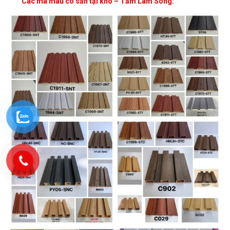
Các mã màu có sẵn tại kho – Tấm Lam Sóng: