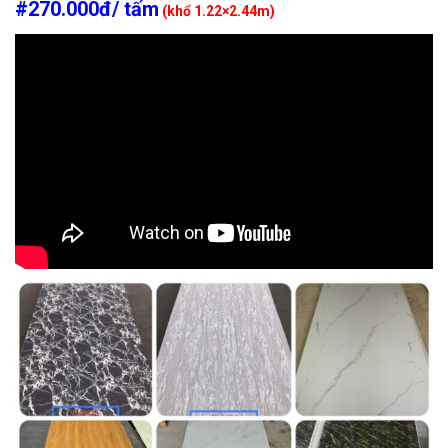
#270.000đ/ tấm
(khổ 1.22×2.44m)