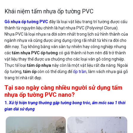
Khái niệm tấm nhựa ốp tường PVC
Gỗ nhựa ốp tường PVC
đây là loại vật liệu trang trí tường được cấu
thành từ nguyên liệu chính là hạt nhựa PVC (Polyvinyl Clorua).
Nhựa PVC là loại nhựa ra đời sớm nhất trong lịch sử hình thành của
ngành nhựa và cũng được ứng dụng rộng rãi nhất từ khi ra đời cho
đến nay. Tuy không bằng ván sàn tự nhiên hay công nghiệp nhưng
các
tấm nhựa PVC ốp tường
có giá thành rẻ hơn nên đã trở thành
vật liệu thay thế được ưa chuộng cho các loại ván gỗ công nghiệp.
Thực tế loại
tấm ốp nhựa
này còn là một vật liệu rất đa năng. Ngoài
ốp tường,
tấm ốp
còn có thể dùng để
ốp trần
, làm vách nhựa giả gỗ
trang trí nhà rất đẹp.
Tại sao ngày càng nhiều người sử dụng tấm
nhựa ốp tường PVC nano?
1.
Xử lý hiện trạng thường gặp tường bong tróc, ẩm mốc sau 1 thời
gian dài sử dụng