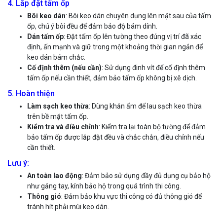
4. Lắp đặt tấm ốp
Bôi keo dán
: Bôi keo dán chuyên dụng lên mặt sau của tấm
ốp, chú ý bôi đều để đảm bảo độ bám dính.
Dán tấm ốp
: Đặt tấm ốp lên tường theo đúng vị trí đã xác
định, ấn mạnh và giữ trong một khoảng thời gian ngắn để
keo dán bám chắc.
Cố định thêm (nếu cần)
: Sử dụng đinh vít để cố định thêm
tấm ốp nếu cần thiết, đảm bảo tấm ốp không bị xê dịch.
5. Hoàn thiện
Làm sạch keo thừa
: Dùng khăn ẩm để lau sạch keo thừa
trên bề mặt tấm ốp.
Kiểm tra và điều chỉnh
: Kiểm tra lại toàn bộ tường để đảm
bảo tấm ốp được lắp đặt đều và chắc chắn, điều chỉnh nếu
cần thiết.
Lưu ý:
An toàn lao động
: Đảm bảo sử dụng đầy đủ dụng cụ bảo hộ
như găng tay, kính bảo hộ trong quá trình thi công.
Thông gió
: Đảm bảo khu vực thi công có đủ thông gió để
tránh hít phải mùi keo dán.