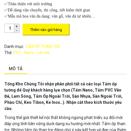
✅Thân thiện với môi trường
✅Dễ dàng vận chuyển, thi công, tiết kiệm thời gian
✅Mẫu mã hoa văn đa dạng: vân gỗ, vân đá tự nhiên…
Thêm vào giỏ hàng
Danh mục:
TẤM ỐP THAN TRE
Thẻ:
PVC - Nano - vân đá
MÔ TẢ
Tổng Kho Chúng Tôi nhận phân phối tất cả các loại Tấm ốp
tường để Quý khách hàng lựa chọn
(Tấm Nano, Tấm PVC Vân
Đá, Lam Sóng, Tấm Ốp Ngoài Trời, Sàn Nhựa, Sàn Ngoài Trời,
Phào Chỉ, Keo Tibon, Ke Inox…). Nhận cắt theo kích thước yêu
cầu.
Trong thế giới thiết kế nội thất không ngừng phát triển, sự đổi mới
đáp ứng tính bền vững dưới dạng xu hướng mới nhất: Tấm ốp than
tre. Những tấm ốp than tre đáng chú ý này kết hợp vẻ đẹp của thiên