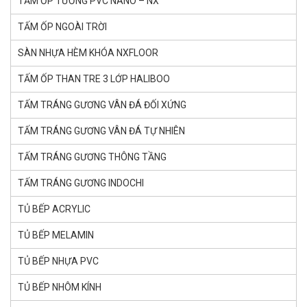
TẤM ỐP TƯỜNG PVC NANO – NX
TẤM ỐP NGOÀI TRỜI
SÀN NHỰA HÈM KHÓA NXFLOOR
TẤM ỐP THAN TRE 3 LỚP HALIBOO
TẤM TRÁNG GƯƠNG VÂN ĐÁ ĐỐI XỨNG
TẤM TRÁNG GƯƠNG VÂN ĐÁ TỰ NHIÊN
TẤM TRÁNG GƯƠNG THÔNG TẦNG
TẤM TRÁNG GƯƠNG INDOCHI
TỦ BẾP ACRYLIC
TỦ BẾP MELAMIN
TỦ BẾP NHỰA PVC
TỦ BẾP NHÔM KÍNH