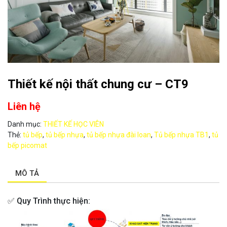
Thiết kế nội thất chung cư – CT9
Liên hệ
Danh mục:
THIẾT KẾ HỌC VIÊN
Thẻ:
tủ bếp
,
tủ bếp nhựa
,
tủ bếp nhựa đài loan
,
Tủ bếp nhựa TB1
,
tủ
bếp picomat
MÔ TẢ
✅
Quy Trình thực hiện: