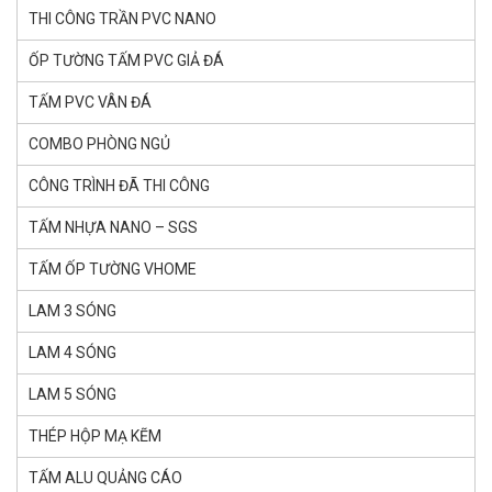
THI CÔNG TRẦN PVC NANO
ỐP TƯỜNG TẤM PVC GIẢ ĐÁ
TẤM PVC VÂN ĐÁ
COMBO PHÒNG NGỦ
CÔNG TRÌNH ĐÃ THI CÔNG
TẤM NHỰA NANO – SGS
TẤM ỐP TƯỜNG VHOME
LAM 3 SÓNG
LAM 4 SÓNG
LAM 5 SÓNG
THÉP HỘP MẠ KẼM
TẤM ALU QUẢNG CÁO