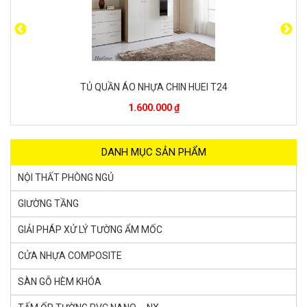
TỦ QUẦN ÁO NHỰA CHIN HUEI T20
1.600.000 ₫
DANH MỤC SẢN PHẨM
NỘI THẤT PHÒNG NGỦ
GIƯỜNG TẦNG
GIẢI PHÁP XỬ LÝ TƯỜNG ẨM MỐC
CỬA NHỰA COMPOSITE
SÀN GỖ HÈM KHÓA