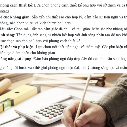
hong cách thiết kế
: Lựa chọn phong cách thiết kế phù hợp với sở thích và cá t
intage.
ố cục không gian
: Sắp xếp nội thất sao cho hợp lý, đảm bảo sự tiện nghi và 
hòng, nên chọn vị trí và kích thước phù hợp.
àu sắc
: Chọn màu sắc tạo cảm giác dễ chịu và thư giãn. Màu sắc nhẹ nhàng nh
nh sáng
: Tận dụng ánh sáng tự nhiên kết hợp với ánh sáng nhân tạo để tạo k
ược chọn sao cho phù hợp với phong cách thiết kế.
ội thất và phụ kiện
: Lựa chọn nội thất tiện nghi và thẩm mỹ. Các phụ kiện n
hần tạo điểm nhấn cho không gian.
ông năng sử dụng
: Đảm bảo phòng ngủ đáp ứng đầy đủ các nhu cầu sinh hoạt n
 chúng tôi bước vào thế giới phòng ngủ hiện đại, nơi ý tưởng sáng tạo và mẫu