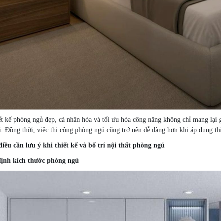
ết kế phòng ngủ đẹp, cá nhân hóa và tối ưu hóa công năng không chỉ mang lại g
i. Đồng thời, việc thi công phòng ngủ cũng trở nên dễ dàng hơn khi áp dụng th
iều cần lưu ý khi thiết kế và bố trí nội thất phòng ngủ
định kích thước phòng ngủ