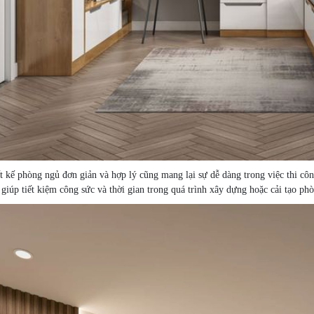
t kế phòng ngủ đơn giản và hợp lý cũng mang lại sự dễ dàng trong việc thi côn
giúp tiết kiệm công sức và thời gian trong quá trình xây dựng hoặc cải tạo ph