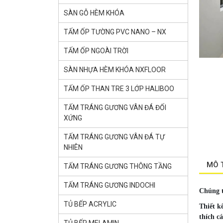
SÀN GỖ HÈM KHÓA
TẤM ỐP TƯỜNG PVC NANO – NX
TẤM ỐP NGOÀI TRỜI
SÀN NHỰA HÈM KHÓA NXFLOOR
TẤM ỐP THAN TRE 3 LỚP HALIBOO
TẤM TRÁNG GƯƠNG VÂN ĐÁ ĐỐI
XỨNG
TẤM TRÁNG GƯƠNG VÂN ĐÁ TỰ
NHIÊN
MÔ 
TẤM TRÁNG GƯƠNG THÔNG TẦNG
TẤM TRÁNG GƯƠNG INDOCHI
Chúng t
TỦ BẾP ACRYLIC
Thiết k
thích c