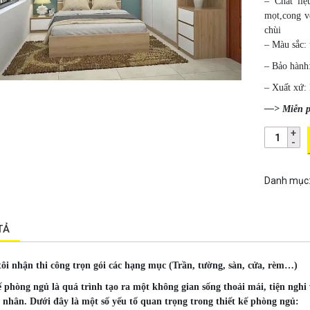
– Chất li
mọt,cong v
chùi
– Màu sắc: 
– Bảo hành
– Xuất xứ:
—> Miễn p
Danh mục
TẢ
ôi nhận thi công trọn gói các hạng mục (Trần, tường, sàn, cửa, rèm…)
ế phòng ngủ là quá trình tạo ra một không gian sống thoải mái, tiện nghi
á nhân. Dưới đây là một số yếu tố quan trọng trong thiết kế phòng ngủ: