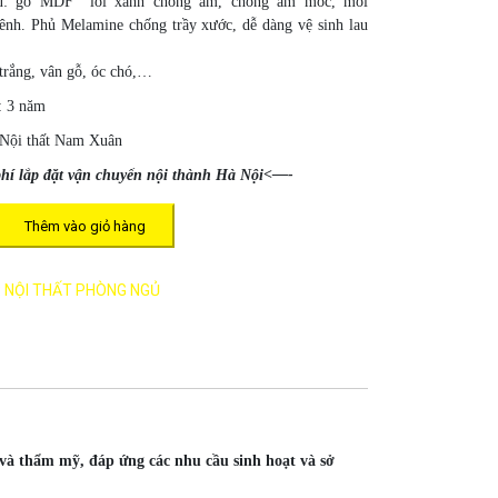
ệu: gỗ MDF lõi xanh chống ẩm, chống ẩm mốc, mối
ênh. Phủ Melamine chống trầy xước, dễ dàng vệ sinh lau
trắng, vân gỗ, óc chó,…
: 3 năm
 Nội thất Nam Xuân
hí lắp đặt vận chuyển nội thành Hà Nội<—-
Thêm vào giỏ hàng
:
NỘI THẤT PHÒNG NGỦ
 và thẩm mỹ, đáp ứng các nhu cầu sinh hoạt và sở