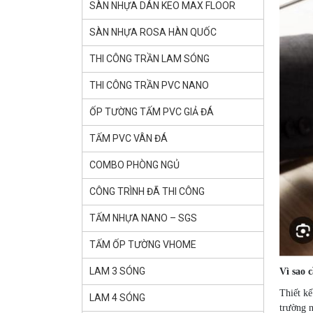
SÀN NHỰA DÁN KEO MAX FLOOR
SÀN NHỰA ROSA HÀN QUỐC
THI CÔNG TRẦN LAM SÓNG
THI CÔNG TRẦN PVC NANO
ỐP TƯỜNG TẤM PVC GIẢ ĐÁ
TẤM PVC VÂN ĐÁ
COMBO PHÒNG NGỦ
CÔNG TRÌNH ĐÃ THI CÔNG
TẤM NHỰA NANO – SGS
TẤM ỐP TƯỜNG VHOME
LAM 3 SÓNG
Vì sao 
Thiết kế
LAM 4 SÓNG
trường n