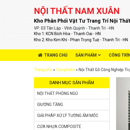
NỘI THẤT NAM XUÂN
Kho Phân Phối Vật Tư Trang Trí Nội Thất
VP: 03 Tân Lập - Vĩnh Quỳnh - Thanh Trì - HN
Kho 1: KCN Bích Hòa - Thanh Oai - HN
Kho 2: Kho Kim Khí - Phan Trọng Tuệ - Thanh Trì - HN
TRANG CHỦ
SẢN PHẨM
CÔNG TRÌ
Trang chủ
»
Sản phẩm
»
Nội Thất Gỗ Công Nghiệp Tr
DANH MỤC SẢN PHẨM
NỘI THẤT PHÒNG NGỦ
GIƯỜNG TẦNG
GIẢI PHÁP XỬ LÝ TƯỜNG ẨM MỐC
CỬA NHỰA COMPOSITE