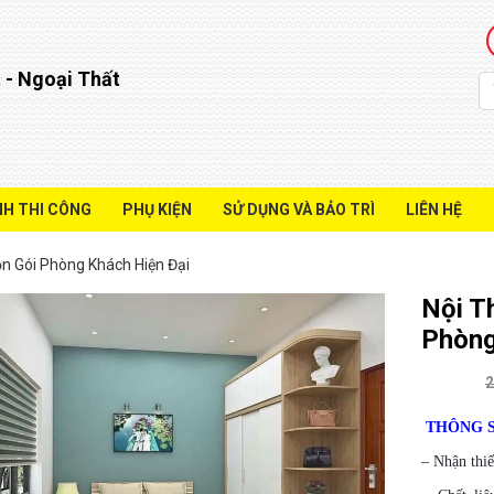
 - Ngoại Thất
NH THI CÔNG
PHỤ KIỆN
SỬ DỤNG VÀ BẢO TRÌ
LIÊN HỆ
ọn Gói Phòng Khách Hiện Đại
Nội T
Phòng
2
THÔNG S
– Nhận thiế