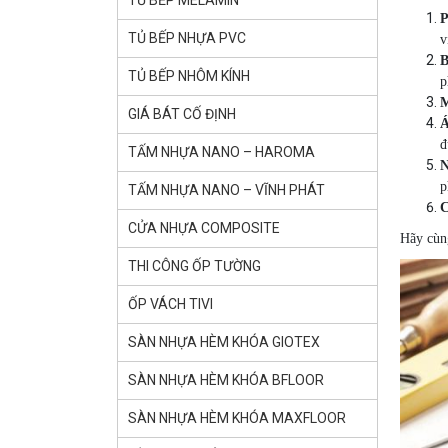
TỦ BẾP MELAMIN
P
TỦ BẾP NHỰA PVC
v
B
TỦ BẾP NHÔM KÍNH
p
M
GIÁ BÁT CỐ ĐỊNH
Á
đ
TẤM NHỰA NANO – HAROMA
N
p
TẤM NHỰA NANO – VĨNH PHÁT
C
CỬA NHỰA COMPOSITE
Hãy cùng
THI CÔNG ỐP TƯỜNG
ỐP VÁCH TIVI
SÀN NHỰA HÈM KHÓA GlOTEX
SÀN NHỰA HÈM KHÓA BFLOOR
SÀN NHỰA HÈM KHÓA MAXFLOOR