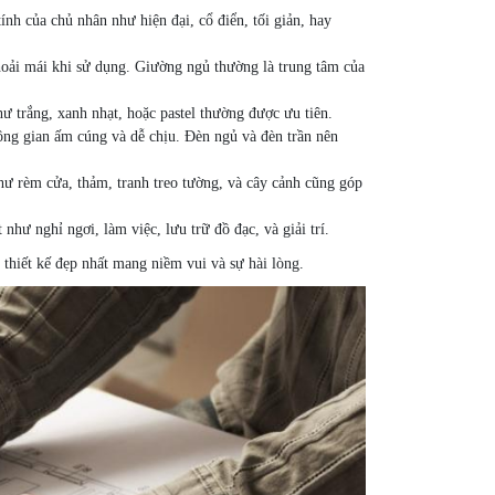
ính của chủ nhân như hiện đại, cổ điển, tối giản, hay
thoải mái khi sử dụng. Giường ngủ thường là trung tâm của
ư trắng, xanh nhạt, hoặc pastel thường được ưu tiên.
hông gian ấm cúng và dễ chịu. Đèn ngủ và đèn trần nên
hư rèm cửa, thảm, tranh treo tường, và cây cảnh cũng góp
hư nghỉ ngơi, làm việc, lưu trữ đồ đạc, và giải trí.
 thiết kế đẹp nhất mang niềm vui và sự hài lòng.