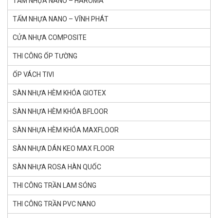
TẤM NHỰA NANO – HAROMA
TẤM NHỰA NANO – VĨNH PHÁT
CỬA NHỰA COMPOSITE
THI CÔNG ỐP TƯỜNG
ỐP VÁCH TIVI
SÀN NHỰA HÈM KHÓA GlOTEX
SÀN NHỰA HÈM KHÓA BFLOOR
SÀN NHỰA HÈM KHÓA MAXFLOOR
SÀN NHỰA DÁN KEO MAX FLOOR
SÀN NHỰA ROSA HÀN QUỐC
THI CÔNG TRẦN LAM SÓNG
THI CÔNG TRẦN PVC NANO