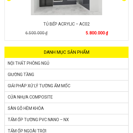
TỦ BẾP ACRYLIC – AC03
6.500.000 ₫
5.800.000 ₫
DANH MỤC SẢN PHẨM
NỘI THẤT PHÒNG NGỦ
GIƯỜNG TẦNG
GIẢI PHÁP XỬ LÝ TƯỜNG ẨM MỐC
CỬA NHỰA COMPOSITE
SÀN GỖ HÈM KHÓA
TẤM ỐP TƯỜNG PVC NANO – NX
TẤM ỐP NGOÀI TRỜI