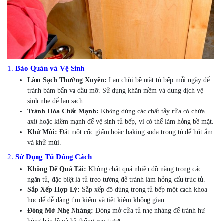
1.
Bảo Quản và Vệ Sinh
Làm Sạch Thường Xuyên:
Lau chùi bề mặt tủ bếp mỗi ngày để
tránh bám bẩn và dầu mỡ. Sử dụng khăn mềm và dung dịch vệ
sinh nhẹ để lau sạch.
Tránh Hóa Chất Mạnh:
Không dùng các chất tẩy rửa có chứa
axit hoặc kiềm mạnh để vệ sinh tủ bếp, vì có thể làm hỏng bề mặt.
Khử Mùi:
Đặt một cốc giấm hoặc baking soda trong tủ để hút ẩm
và khử mùi.
2.
Sử Dụng Tủ Đúng Cách
Không Để Quá Tải:
Không chất quá nhiều đồ nặng trong các
ngăn tủ, đặc biệt là tủ treo tường để tránh làm hỏng cấu trúc tủ.
Sắp Xếp Hợp Lý:
Sắp xếp đồ dùng trong tủ bếp một cách khoa
học để dễ dàng tìm kiếm và tiết kiệm không gian.
Đóng Mở Nhẹ Nhàng:
Đóng mở cửa tủ nhẹ nhàng để tránh hư
hỏng bản lề và hệ thống ray trượt.