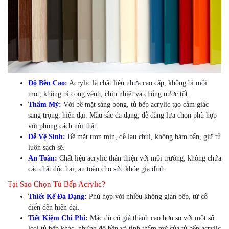
Độ Bền Cao:
Acrylic là chất liệu nhựa cao cấp, không bị mối
mọt, không bị cong vênh, chịu nhiệt và chống nước tốt.
Thẩm Mỹ:
Với bề mặt sáng bóng, tủ bếp acrylic tạo cảm giác
sang trọng, hiện đại. Màu sắc đa dạng, dễ dàng lựa chọn phù hợp
với phong cách nội thất.
Dễ Vệ Sinh:
Bề mặt trơn mịn, dễ lau chùi, không bám bẩn, giữ tủ
luôn sạch sẽ.
An Toàn:
Chất liệu acrylic thân thiện với môi trường, không chứa
các chất độc hại, an toàn cho sức khỏe gia đình.
Tại Sao Chọn Tủ Bếp Acrylic?
Thiết Kế Đa Dạng:
Phù hợp với nhiều không gian bếp, từ cổ
điển đến hiện đại.
Tiết Kiệm Chi Phí:
Mặc dù có giá thành cao hơn so với một số
loại tủ bếp khác, nhưng độ bền và tính thẩm mỹ của tủ bếp acrylic