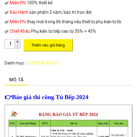
🌿
Miễn Phí
100% thiết kế.
🌿
Bảo Hành
sản phẩm 2 năm, bảo trì trọn đời.
🌿
Miễn Phí
thay mới trong 06 tháng nếu thiết bị phụ kiện bị lỗi.
🌿
Chiết Khấu
Phụ kiện từ bếp cao từ 35%-> 45% .
Thêm vào giỏ hàng
Danh mục:
TỦ BẾP ACRYLIC
MÔ TẢ
👉
Báo giá thi công Tủ Bếp 2024