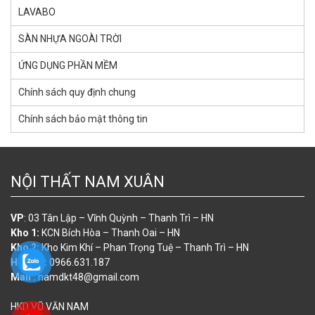
LAVABO
SÀN NHỰA NGOÀI TRỜI
ỨNG DỤNG PHẦN MỀM
Chính sách quy định chung
Chính sách bảo mật thông tin
NỘI THẤT NAM XUÂN
VP
: 03 Tân Lập – Vĩnh Quỳnh – Thanh Trì – HN
Kho 1:
KCN Bích Hòa – Thanh Oai – HN
Kho 2:
Kho Kim Khí – Phan Trọng Tuệ – Thanh Trì – HN
Hotline:
0966.631.187
Mail :
namdkt48@gmail.com
HKD VŨ VĂN NAM