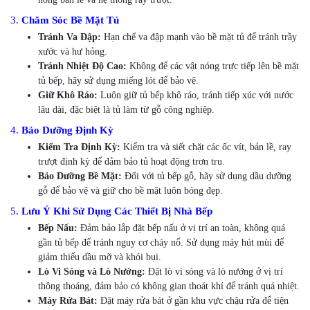
3.
Chăm Sóc Bề Mặt Tủ
Tránh Va Đập:
Hạn chế va đập mạnh vào bề mặt tủ để tránh trầy
xước và hư hỏng.
Tránh Nhiệt Độ Cao:
Không để các vật nóng trực tiếp lên bề mặt
tủ bếp, hãy sử dụng miếng lót để bảo vệ.
Giữ Khô Ráo:
Luôn giữ tủ bếp khô ráo, tránh tiếp xúc với nước
lâu dài, đặc biệt là tủ làm từ gỗ công nghiệp.
4.
Bảo Dưỡng Định Kỳ
Kiểm Tra Định Kỳ:
Kiểm tra và siết chặt các ốc vít, bản lề, ray
trượt định kỳ để đảm bảo tủ hoạt động trơn tru.
Bảo Dưỡng Bề Mặt:
Đối với tủ bếp gỗ, hãy sử dụng dầu dưỡng
gỗ để bảo vệ và giữ cho bề mặt luôn bóng đẹp.
5.
Lưu Ý Khi Sử Dụng Các Thiết Bị Nhà Bếp
Bếp Nấu:
Đảm bảo lắp đặt bếp nấu ở vị trí an toàn, không quá
gần tủ bếp để tránh nguy cơ cháy nổ. Sử dụng máy hút mùi để
giảm thiểu dầu mỡ và khói bụi.
Lò Vi Sóng và Lò Nướng:
Đặt lò vi sóng và lò nướng ở vị trí
thông thoáng, đảm bảo có không gian thoát khí để tránh quá nhiệt.
Máy Rửa Bát:
Đặt máy rửa bát ở gần khu vực chậu rửa để tiện