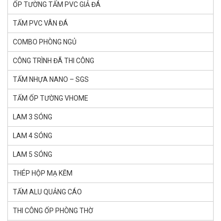
ỐP TƯỜNG TẤM PVC GIẢ ĐÁ
TẤM PVC VÂN ĐÁ
COMBO PHÒNG NGỦ
CÔNG TRÌNH ĐÃ THI CÔNG
TẤM NHỰA NANO – SGS
TẤM ỐP TƯỜNG VHOME
LAM 3 SÓNG
LAM 4 SÓNG
LAM 5 SÓNG
THÉP HỘP MẠ KẼM
TẤM ALU QUẢNG CÁO
THI CÔNG ỐP PHÒNG THỜ