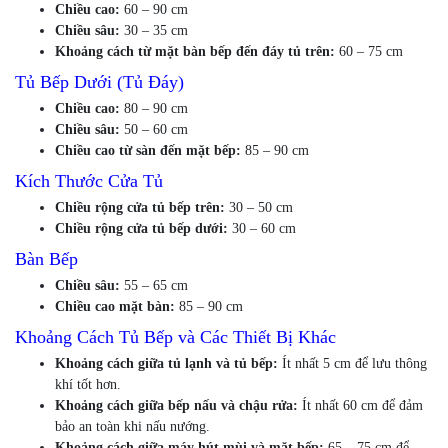
Chiều cao:
60 – 90 cm
Chiều sâu:
30 – 35 cm
Khoảng cách từ mặt bàn bếp đến đáy tủ trên:
60 – 75 cm
Tủ Bếp Dưới (Tủ Đáy)
Chiều cao:
80 – 90 cm
Chiều sâu:
50 – 60 cm
Chiều cao từ sàn đến mặt bếp:
85 – 90 cm
Kích Thước Cửa Tủ
Chiều rộng cửa tủ bếp trên:
30 – 50 cm
Chiều rộng cửa tủ bếp dưới:
30 – 60 cm
Bàn Bếp
Chiều sâu:
55 – 65 cm
Chiều cao mặt bàn:
85 – 90 cm
Khoảng Cách Tủ Bếp và Các Thiết Bị Khác
Khoảng cách giữa tủ lạnh và tủ bếp:
Ít nhất 5 cm để lưu thông
khí tốt hơn.
Khoảng cách giữa bếp nấu và chậu rửa:
Ít nhất 60 cm để đảm
bảo an toàn khi nấu nướng.
Khoảng cách giữa máy hút mùi và mặt bếp:
65 – 75 cm để