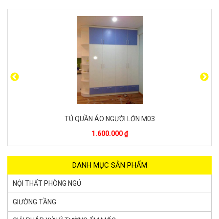
N M03
GIƯỜNG NHỰA ĐÀI LOAN MH0
Liên hệ
DANH MỤC SẢN PHẨM
NỘI THẤT PHÒNG NGỦ
GIƯỜNG TẦNG