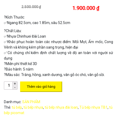
2.500.000 ₫
1.900.000 ₫
?Kích Thước
:
✅Ngang 82.5cm, cao 1.85m, sâu 52.5cm
?
Chất Liệu:
✅Nhựa Chinhuei Đài Loan
✅
Khắc phục hoàn toàn các nhược điểm: Mối Mọt, Ẩm mốc, Cong
Vênh và không kém phần sang trọng, hiện đại
✅
Có chứng chỉ kiểm định chất lượng về độ an toàn với người sử
dụng
?
Miễn phí thiết kế 3D
?
Bảo hành: 5 năm
?
Màu sắc: Trắng, hồng, xanh dương, vân gỗ óc chó, vân gỗ sồi.
Thêm vào giỏ hàng
Danh mục:
SẢN PHẨM
Thẻ:
tủ bếp
,
tủ bếp nhựa
,
tủ bếp nhựa đài loan
,
Tủ bếp nhựa TB1
,
tủ
bếp picomat