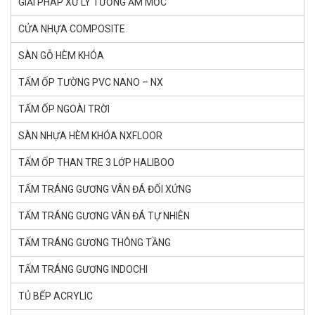
GIẢI PHÁP XỬ LÝ TƯỜNG ẨM MỐC
CỬA NHỰA COMPOSITE
SÀN GỖ HÈM KHÓA
TẤM ỐP TƯỜNG PVC NANO – NX
TẤM ỐP NGOÀI TRỜI
SÀN NHỰA HÈM KHÓA NXFLOOR
TẤM ỐP THAN TRE 3 LỚP HALIBOO
TẤM TRÁNG GƯƠNG VÂN ĐÁ ĐỐI XỨNG
TẤM TRÁNG GƯƠNG VÂN ĐÁ TỰ NHIÊN
TẤM TRÁNG GƯƠNG THÔNG TẦNG
TẤM TRÁNG GƯƠNG INDOCHI
TỦ BẾP ACRYLIC