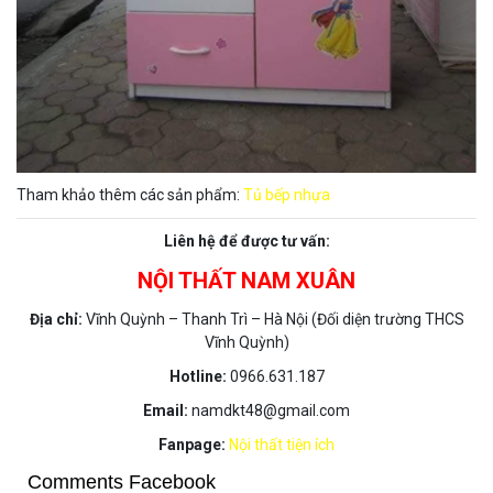
Tham khảo thêm các sản phẩm:
Tủ bếp nhựa
Liên hệ để được tư vấn:
NỘI THẤT NAM XUÂN
Địa chỉ:
Vĩnh Quỳnh – Thanh Trì – Hà Nội (Đối diện trường THCS
Vĩnh Quỳnh)
Hotline:
0966.631.187
Email:
namdkt48@gmail.com
Fanpage:
Nội thất tiện ích
Comments Facebook