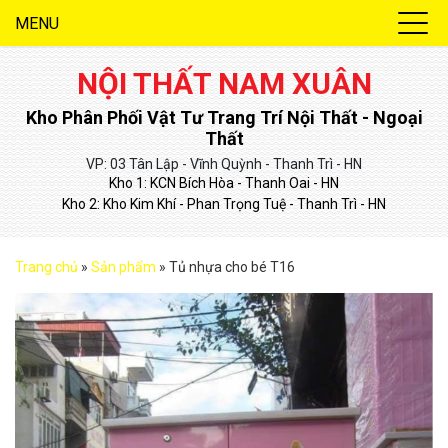
MENU
NỘI THẤT NAM XUÂN
Kho Phân Phối Vật Tư Trang Trí Nội Thất - Ngoại
Thất
VP: 03 Tân Lập - Vĩnh Quỳnh - Thanh Trì - HN
Kho 1: KCN Bích Hòa - Thanh Oai - HN
Kho 2: Kho Kim Khí - Phan Trọng Tuệ - Thanh Trì - HN
Trang chủ
»
Sản phẩm
»
Tủ nhựa cho bé T16