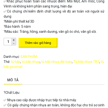
✅
Khắc phục hoàn toàn các nhược điểm: Mối Mọt, Ẩm mốc, Cong
Vênh và không kém phần sang trọng, hiện đại
✅
Có chứng chỉ kiểm định chất lượng về độ an toàn với người sử
dụng
?
Miễn phí thiết kế 3D
?
Bảo hành: 5 năm
?
Màu sắc: Trắng, hồng, xanh dương, vân gỗ óc chó, vân gỗ sồi.
Thêm vào giỏ hàng
Danh mục:
SẢN PHẨM
Thẻ:
tủ bếp
,
tủ bếp nhựa
,
tủ bếp nhựa đài loan
,
Tủ bếp nhựa TB1
,
tủ
bếp picomat
MÔ TẢ
?
Chất Liệu:
✅
Nhựa cao cấp được nhập trực tiếp từ nhà máy.
✅
Có giấy chứng nhận nhựa an toàn, không độc hại cho trẻ sơ sinh