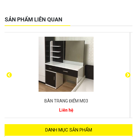
SẢN PHẨM LIÊN QUAN
-13%
TỦ GIẦY MH05
1.600.000 ₫
1.390.000 ₫
DANH MỤC SẢN PHẨM