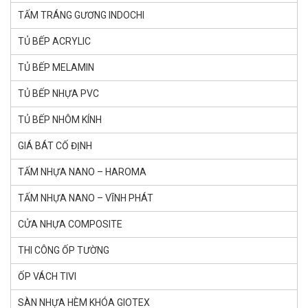
TẤM TRÁNG GƯƠNG INDOCHI
TỦ BẾP ACRYLIC
TỦ BẾP MELAMIN
TỦ BẾP NHỰA PVC
TỦ BẾP NHÔM KÍNH
GIÁ BÁT CỐ ĐỊNH
TẤM NHỰA NANO – HAROMA
TẤM NHỰA NANO – VĨNH PHÁT
CỬA NHỰA COMPOSITE
THI CÔNG ỐP TƯỜNG
ỐP VÁCH TIVI
SÀN NHỰA HÈM KHÓA GlOTEX