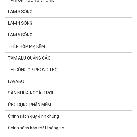
TẤM ỐP TƯỜNG VHOME
LAM 3 SÓNG
LAM 4 SÓNG
LAM 5 SÓNG
THÉP HỘP MẠ KẼM
TẤM ALU QUẢNG CÁO
THI CÔNG ỐP PHÒNG THỜ
LAVABO
SÀN NHỰA NGOÀI TRỜI
ỨNG DỤNG PHẦN MỀM
Chính sách quy định chung
Chính sách bảo mật thông tin