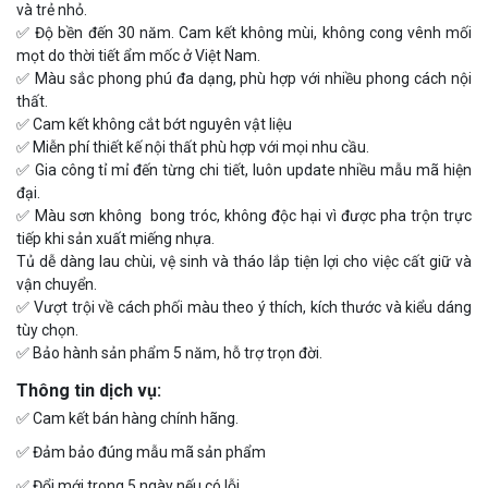
và trẻ nhỏ.
✅
Độ bền đến 30 năm. Cam kết không mùi, không cong vênh mối
mọt do thời tiết ẩm mốc ở Việt Nam.
✅
Màu sắc phong phú đa dạng, phù hợp với nhiều phong cách nội
thất.
✅
Cam kết không cắt bớt nguyên vật liệu
✅
Miễn phí thiết kế nội thất phù hợp với mọi nhu cầu.
✅
Gia công tỉ mỉ đến từng chi tiết, luôn update nhiều mẫu mã hiện
đại.
✅
Màu sơn không bong tróc, không độc hại vì được pha trộn trực
tiếp khi sản xuất miếng nhựa.
Tủ dễ dàng lau chùi, vệ sinh và tháo lắp tiện lợi cho việc cất giữ và
vận chuyển.
✅
Vượt trội về cách phối màu theo ý thích, kích thước và kiểu dáng
tùy chọn.
✅
Bảo hành sản phẩm 5 năm, hỗ trợ trọn đời.
Thông tin dịch vụ:
✅
Cam kết bán hàng chính hãng.
✅
Đảm bảo đúng mẫu mã sản phẩm
✅
Đổi mới trong 5 ngày nếu có lỗi