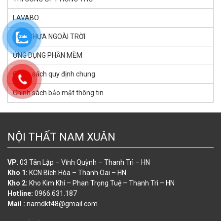
LAVABO
SÀN NHỰA NGOÀI TRỜI
ỨNG DỤNG PHẦN MỀM
Chính sách quy định chung
Chính sách bảo mật thông tin
NỘI THẤT NAM XUÂN
VP
: 03 Tân Lập – Vĩnh Quỳnh – Thanh Trì – HN
Kho 1:
KCN Bích Hòa – Thanh Oai – HN
Kho 2:
Kho Kim Khí – Phan Trọng Tuệ – Thanh Trì – HN
Hotline:
0966.631.187
Mail :
namdkt48@gmail.com