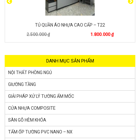
TỦ QUẦN ÁO NHỰA CAO CẤP – T2
2.500.000 ₫
1.800.000 ₫
DANH MỤC SẢN PHẨM
NỘI THẤT PHÒNG NGỦ
GIƯỜNG TẦNG
GIẢI PHÁP XỬ LÝ TƯỜNG ẨM MỐC
CỬA NHỰA COMPOSITE
SÀN GỖ HÈM KHÓA
TẤM ỐP TƯỜNG PVC NANO – NX