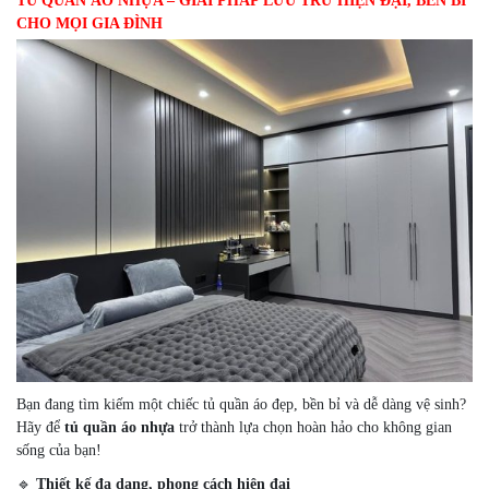
TỦ QUẦN ÁO NHỰA – GIẢI PHÁP LƯU TRỮ HIỆN ĐẠI, BỀN BỈ
CHO MỌI GIA ĐÌNH
Bạn đang tìm kiếm một chiếc tủ quần áo đẹp, bền bỉ và dễ dàng vệ sinh?
Hãy để
tủ quần áo nhựa
trở thành lựa chọn hoàn hảo cho không gian
sống của bạn!
🔹
Thiết kế đa dạng, phong cách hiện đại