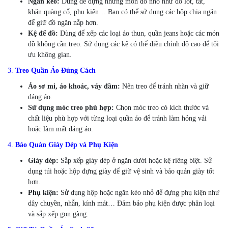
Ngăn kéo:
Dùng để đựng những món đồ nhỏ như đồ lót, tất,
khăn quàng cổ, phụ kiện… Bạn có thể sử dụng các hộp chia ngăn
để giữ đồ ngăn nắp hơn.
Kệ để đồ:
Dùng để xếp các loại áo thun, quần jeans hoặc các món
đồ không cần treo. Sử dụng các kệ có thể điều chỉnh độ cao để tối
ưu không gian.
3.
Treo Quần Áo Đúng Cách
Áo sơ mi, áo khoác, váy đầm:
Nên treo để tránh nhăn và giữ
dáng áo.
Sử dụng móc treo phù hợp:
Chọn móc treo có kích thước và
chất liệu phù hợp với từng loại quần áo để tránh làm hỏng vải
hoặc làm mất dáng áo.
4.
Bảo Quản Giày Dép và Phụ Kiện
Giày dép:
Sắp xếp giày dép ở ngăn dưới hoặc kệ riêng biệt. Sử
dụng túi hoặc hộp đựng giày để giữ vệ sinh và bảo quản giày tốt
hơn.
Phụ kiện:
Sử dụng hộp hoặc ngăn kéo nhỏ để đựng phụ kiện như
dây chuyền, nhẫn, kính mát… Đảm bảo phụ kiện được phân loại
và sắp xếp gọn gàng.