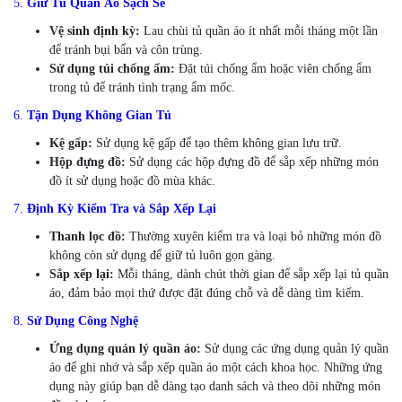
5.
Giữ Tủ Quần Áo Sạch Sẽ
Vệ sinh định kỳ:
Lau chùi tủ quần áo ít nhất mỗi tháng một lần
để tránh bụi bẩn và côn trùng.
Sử dụng túi chống ẩm:
Đặt túi chống ẩm hoặc viên chống ẩm
trong tủ để tránh tình trạng ẩm mốc.
6.
Tận Dụng Không Gian Tủ
Kệ gấp:
Sử dụng kệ gấp để tạo thêm không gian lưu trữ.
Hộp đựng đồ:
Sử dụng các hộp đựng đồ để sắp xếp những món
đồ ít sử dụng hoặc đồ mùa khác.
7.
Định Kỳ Kiểm Tra và Sắp Xếp Lại
Thanh lọc đồ:
Thường xuyên kiểm tra và loại bỏ những món đồ
không còn sử dụng để giữ tủ luôn gọn gàng.
Sắp xếp lại:
Mỗi tháng, dành chút thời gian để sắp xếp lại tủ quần
áo, đảm bảo mọi thứ được đặt đúng chỗ và dễ dàng tìm kiếm.
8.
Sử Dụng Công Nghệ
Ứng dụng quản lý quần áo:
Sử dụng các ứng dụng quản lý quần
áo để ghi nhớ và sắp xếp quần áo một cách khoa học. Những ứng
dụng này giúp bạn dễ dàng tạo danh sách và theo dõi những món