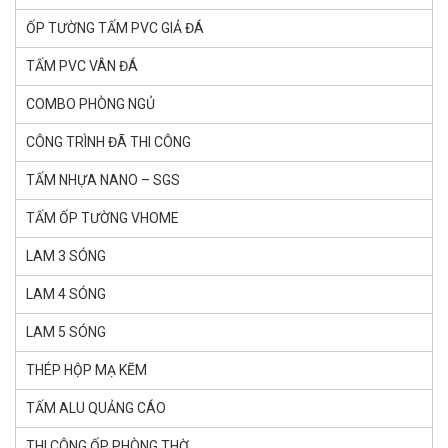
ỐP TƯỜNG TẤM PVC GIẢ ĐÁ
TẤM PVC VÂN ĐÁ
COMBO PHÒNG NGỦ
CÔNG TRÌNH ĐÃ THI CÔNG
TẤM NHỰA NANO – SGS
TẤM ỐP TƯỜNG VHOME
LAM 3 SÓNG
LAM 4 SÓNG
LAM 5 SÓNG
THÉP HỘP MẠ KẼM
TẤM ALU QUẢNG CÁO
THI CÔNG ỐP PHÒNG THỜ