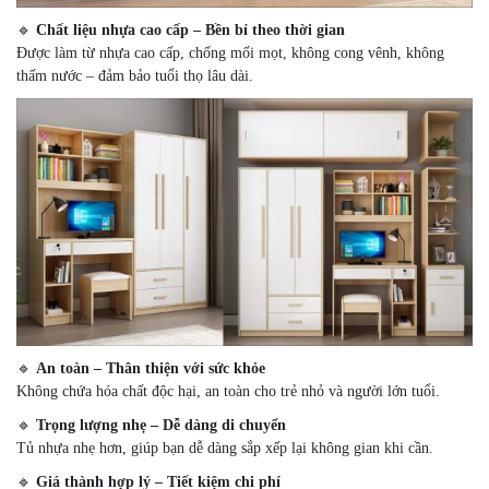
🔹
Chất liệu nhựa cao cấp – Bền bỉ theo thời gian
Được làm từ nhựa cao cấp, chống mối mọt, không cong vênh, không
thấm nước – đảm bảo tuổi thọ lâu dài.
🔹
An toàn – Thân thiện với sức khỏe
Không chứa hóa chất độc hại, an toàn cho trẻ nhỏ và người lớn tuổi.
🔹
Trọng lượng nhẹ – Dễ dàng di chuyển
Tủ nhựa nhẹ hơn, giúp bạn dễ dàng sắp xếp lại không gian khi cần.
🔹
Giá thành hợp lý – Tiết kiệm chi phí