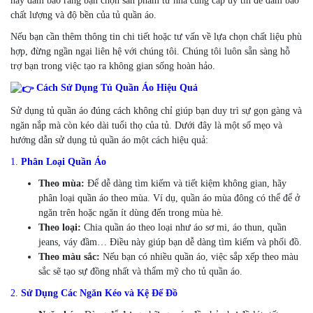
hãy đảm bảo rằng bạn chọn sản phẩm từ nhà cung cấp uy tín để đảm bảo
chất lượng và độ bền của tủ quần áo.
Nếu bạn cần thêm thông tin chi tiết hoặc tư vấn về lựa chọn chất liệu phù
hợp, đừng ngần ngại liên hệ với chúng tôi. Chúng tôi luôn sẵn sàng hỗ
trợ bạn trong việc tạo ra không gian sống hoàn hảo.
Cách Sử Dụng Tủ Quần Áo Hiệu Quả
Sử dụng tủ quần áo đúng cách không chỉ giúp bạn duy trì sự gọn gàng và
ngăn nắp mà còn kéo dài tuổi thọ của tủ. Dưới đây là một số mẹo và
hướng dẫn sử dụng tủ quần áo một cách hiệu quả:
1.
Phân Loại Quần Áo
Theo mùa:
Để dễ dàng tìm kiếm và tiết kiệm không gian, hãy
phân loại quần áo theo mùa. Ví dụ, quần áo mùa đông có thể để ở
ngăn trên hoặc ngăn ít dùng đến trong mùa hè.
Theo loại:
Chia quần áo theo loại như áo sơ mi, áo thun, quần
jeans, váy đầm… Điều này giúp bạn dễ dàng tìm kiếm và phối đồ.
Theo màu sắc:
Nếu bạn có nhiều quần áo, việc sắp xếp theo màu
sắc sẽ tạo sự đồng nhất và thẩm mỹ cho tủ quần áo.
2.
Sử Dụng Các Ngăn Kéo và Kệ Để Đồ