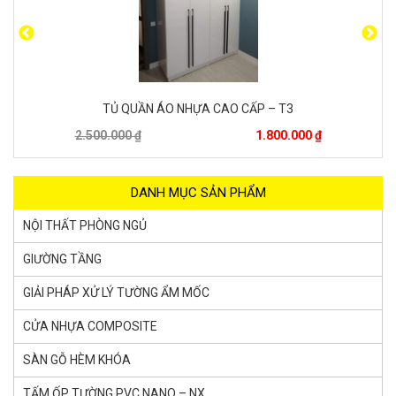
TỦ QUẦN ÁO NHỰA CAO CẤP – T3
2.500.000 ₫
1.800.000 ₫
2
DANH MỤC SẢN PHẨM
NỘI THẤT PHÒNG NGỦ
GIƯỜNG TẦNG
GIẢI PHÁP XỬ LÝ TƯỜNG ẨM MỐC
CỬA NHỰA COMPOSITE
SÀN GỖ HÈM KHÓA
TẤM ỐP TƯỜNG PVC NANO – NX