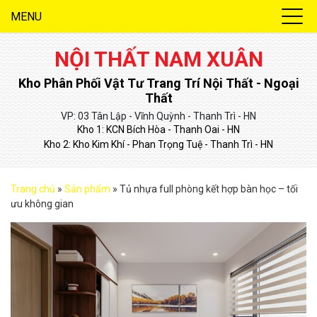
MENU
NỘI THẤT NAM XUÂN
Kho Phân Phối Vật Tư Trang Trí Nội Thất - Ngoại
Thất
VP: 03 Tân Lập - Vĩnh Quỳnh - Thanh Trì - HN
Kho 1: KCN Bích Hòa - Thanh Oai - HN
Kho 2: Kho Kim Khí - Phan Trọng Tuệ - Thanh Trì - HN
Trang chủ
»
Sản phẩm
»
Tủ nhựa full phòng kết hợp bàn học – tối
ưu không gian