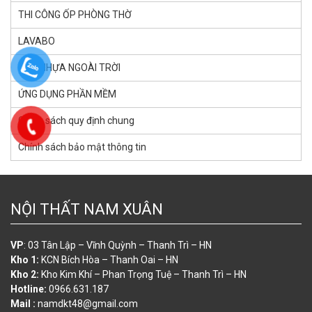
THI CÔNG ỐP PHÒNG THỜ
LAVABO
SÀN NHỰA NGOÀI TRỜI
ỨNG DỤNG PHẦN MỀM
Chính sách quy định chung
Chính sách bảo mật thông tin
NỘI THẤT NAM XUÂN
VP
: 03 Tân Lập – Vĩnh Quỳnh – Thanh Trì – HN
Kho 1:
KCN Bích Hòa – Thanh Oai – HN
Kho 2:
Kho Kim Khí – Phan Trọng Tuệ – Thanh Trì – HN
Hotline:
0966.631.187
Mail :
namdkt48@gmail.com