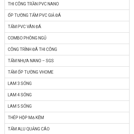
THI CÔNG TRẦN PVC NANO
ỐP TƯỜNG TẤM PVC GIẢ ĐÁ
TẤM PVC VÂN ĐÁ
COMBO PHÒNG NGỦ
CÔNG TRÌNH ĐÃ THI CÔNG
TẤM NHỰA NANO – SGS
TẤM ỐP TƯỜNG VHOME
LAM 3 SÓNG
LAM 4 SÓNG
LAM 5 SÓNG
THÉP HỘP MẠ KẼM
TẤM ALU QUẢNG CÁO