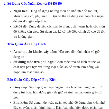
2.
Sử Dụng Các Ngăn Kéo và Kệ Để Đồ
Ngăn kéo:
Dùng để đựng những món đồ nhỏ như đồ lót, tất,
khăn quàng cổ, phụ kiện… Bạn có thể sử dụng các hộp chia ngăn
để giữ đồ ngăn nắp hơn.
Kệ để đồ:
Dùng để xếp các loại áo thun, quần jeans hoặc các món
đồ không cần treo. Sử dụng các kệ có thể điều chỉnh độ cao để tối
ưu không gian.
3.
Treo Quần Áo Đúng Cách
Áo sơ mi, áo khoác, váy đầm:
Nên treo để tránh nhăn và giữ
dáng áo.
Sử dụng móc treo phù hợp:
Chọn móc treo có kích thước và
chất liệu phù hợp với từng loại quần áo để tránh làm hỏng vải
hoặc làm mất dáng áo.
4.
Bảo Quản Giày Dép và Phụ Kiện
Giày dép:
Sắp xếp giày dép ở ngăn dưới hoặc kệ riêng biệt. Sử
dụng túi hoặc hộp đựng giày để giữ vệ sinh và bảo quản giày tốt
hơn.
Phụ kiện:
Sử dụng hộp hoặc ngăn kéo nhỏ để đựng phụ kiện như
dây chuyền, nhẫn, kính mát… Đảm bảo phụ kiện được phân loại