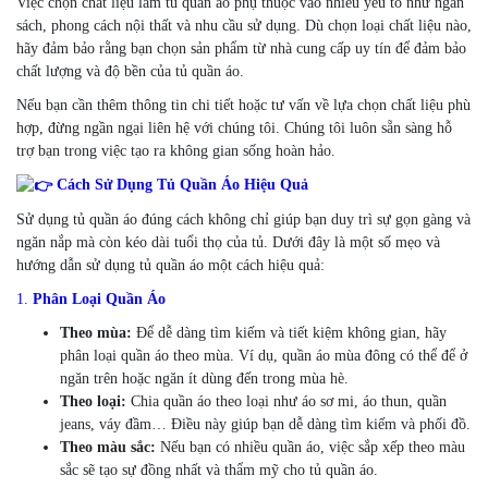
Việc chọn chất liệu làm tủ quần áo phụ thuộc vào nhiều yếu tố như ngân
sách, phong cách nội thất và nhu cầu sử dụng. Dù chọn loại chất liệu nào,
hãy đảm bảo rằng bạn chọn sản phẩm từ nhà cung cấp uy tín để đảm bảo
chất lượng và độ bền của tủ quần áo.
Nếu bạn cần thêm thông tin chi tiết hoặc tư vấn về lựa chọn chất liệu phù
hợp, đừng ngần ngại liên hệ với chúng tôi. Chúng tôi luôn sẵn sàng hỗ
trợ bạn trong việc tạo ra không gian sống hoàn hảo.
Cách Sử Dụng Tủ Quần Áo Hiệu Quả
Sử dụng tủ quần áo đúng cách không chỉ giúp bạn duy trì sự gọn gàng và
ngăn nắp mà còn kéo dài tuổi thọ của tủ. Dưới đây là một số mẹo và
hướng dẫn sử dụng tủ quần áo một cách hiệu quả:
1.
Phân Loại Quần Áo
Theo mùa:
Để dễ dàng tìm kiếm và tiết kiệm không gian, hãy
phân loại quần áo theo mùa. Ví dụ, quần áo mùa đông có thể để ở
ngăn trên hoặc ngăn ít dùng đến trong mùa hè.
Theo loại:
Chia quần áo theo loại như áo sơ mi, áo thun, quần
jeans, váy đầm… Điều này giúp bạn dễ dàng tìm kiếm và phối đồ.
Theo màu sắc:
Nếu bạn có nhiều quần áo, việc sắp xếp theo màu
sắc sẽ tạo sự đồng nhất và thẩm mỹ cho tủ quần áo.