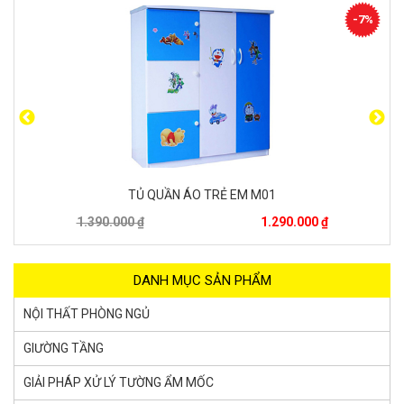
-7%
TỦ QUẦN ÁO TRẺ EM M01
T
.000 ₫
1.290.000 ₫
1.150.000 
DANH MỤC SẢN PHẨM
NỘI THẤT PHÒNG NGỦ
GIƯỜNG TẦNG
GIẢI PHÁP XỬ LÝ TƯỜNG ẨM MỐC