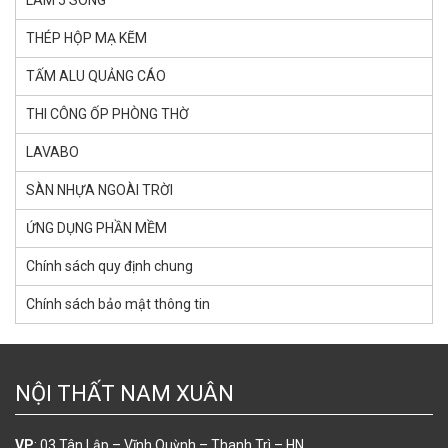
THÉP HỘP MẠ KẼM
TẤM ALU QUẢNG CÁO
THI CÔNG ỐP PHÒNG THỜ
LAVABO
SÀN NHỰA NGOÀI TRỜI
ỨNG DỤNG PHẦN MỀM
Chính sách quy định chung
Chính sách bảo mật thông tin
NỘI THẤT NAM XUÂN
VP
: 03 Tân Lập – Vĩnh Quỳnh – Thanh Trì – HN