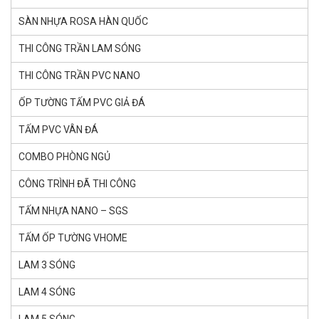
SÀN NHỰA ROSA HÀN QUỐC
THI CÔNG TRẦN LAM SÓNG
THI CÔNG TRẦN PVC NANO
ỐP TƯỜNG TẤM PVC GIẢ ĐÁ
TẤM PVC VÂN ĐÁ
COMBO PHÒNG NGỦ
CÔNG TRÌNH ĐÃ THI CÔNG
TẤM NHỰA NANO – SGS
TẤM ỐP TƯỜNG VHOME
LAM 3 SÓNG
LAM 4 SÓNG
LAM 5 SÓNG