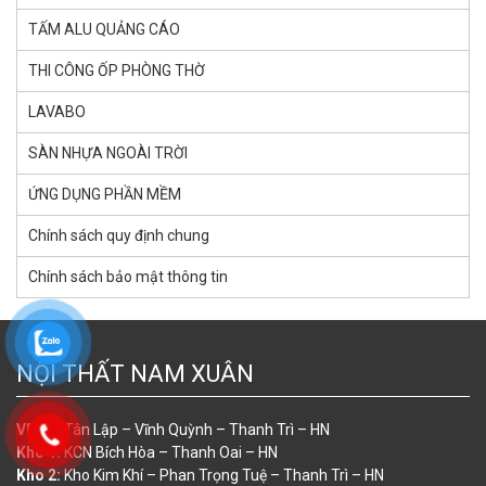
TẤM ALU QUẢNG CÁO
THI CÔNG ỐP PHÒNG THỜ
LAVABO
SÀN NHỰA NGOÀI TRỜI
ỨNG DỤNG PHẦN MỀM
Chính sách quy định chung
Chính sách bảo mật thông tin
NỘI THẤT NAM XUÂN
VP
: 03 Tân Lập – Vĩnh Quỳnh – Thanh Trì – HN
Kho 1:
KCN Bích Hòa – Thanh Oai – HN
Kho 2:
Kho Kim Khí – Phan Trọng Tuệ – Thanh Trì – HN