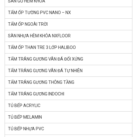
SÀN GỖ HÈM KHÓA
TẤM ỐP TƯỜNG PVC NANO – NX
TẤM ỐP NGOÀI TRỜI
SÀN NHỰA HÈM KHÓA NXFLOOR
TẤM ỐP THAN TRE 3 LỚP HALIBOO
TẤM TRÁNG GƯƠNG VÂN ĐÁ ĐỐI XỨNG
TẤM TRÁNG GƯƠNG VÂN ĐÁ TỰ NHIÊN
TẤM TRÁNG GƯƠNG THÔNG TẦNG
TẤM TRÁNG GƯƠNG INDOCHI
TỦ BẾP ACRYLIC
TỦ BẾP MELAMIN
TỦ BẾP NHỰA PVC