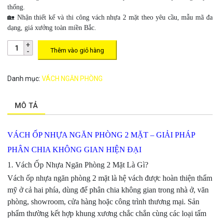
thống.
🏡 Nhận thiết kế và thi công vách nhựa 2 mặt theo yêu cầu, mẫu mã đa
dạng, giá xưởng toàn miền Bắc.
Thêm vào giỏ hàng
Danh mục:
VÁCH NGĂN PHÒNG
MÔ TẢ
VÁCH ỐP NHỰA NGĂN PHÒNG 2 MẶT – GIẢI PHÁP
PHÂN CHIA KHÔNG GIAN HIỆN ĐẠI
1. Vách Ốp Nhựa Ngăn Phòng 2 Mặt Là Gì?
Vách ốp nhựa ngăn phòng 2 mặt là hệ vách được hoàn thiện thẩm
mỹ ở cả hai phía, dùng để phân chia không gian trong nhà ở, văn
phòng, showroom, cửa hàng hoặc công trình thương mại. Sản
phẩm thường kết hợp khung xương chắc chắn cùng các loại tấm