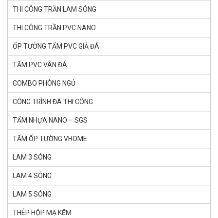
THI CÔNG TRẦN LAM SÓNG
THI CÔNG TRẦN PVC NANO
ỐP TƯỜNG TẤM PVC GIẢ ĐÁ
TẤM PVC VÂN ĐÁ
COMBO PHÒNG NGỦ
CÔNG TRÌNH ĐÃ THI CÔNG
TẤM NHỰA NANO – SGS
TẤM ỐP TƯỜNG VHOME
LAM 3 SÓNG
LAM 4 SÓNG
LAM 5 SÓNG
THÉP HỘP MẠ KẼM