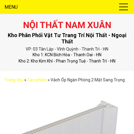
MENU
NỘI THẤT NAM XUÂN
Kho Phân Phối Vật Tư Trang Trí Nội Thất - Ngoại
Thất
VP: 03 Tân Lập - Vĩnh Quỳnh - Thanh Trì - HN
Kho 1: KCN Bích Hòa - Thanh Oai - HN
Kho 2: Kho Kim Khí - Phan Trọng Tuệ - Thanh Trì - HN
Trang chủ
»
Sản phẩm
»
Vách Ốp Ngăn Phòng 2 Mặt Sang Trọng