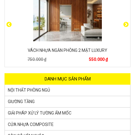
VÁCH NHỰA NGĂN PHÒNG 2 MẶT LUXURY
750.000 ₫
550.000 ₫
DANH MỤC SẢN PHẨM
NỘI THẤT PHÒNG NGỦ
GIƯỜNG TẦNG
GIẢI PHÁP XỬ LÝ TƯỜNG ẨM MỐC
CỬA NHỰA COMPOSITE