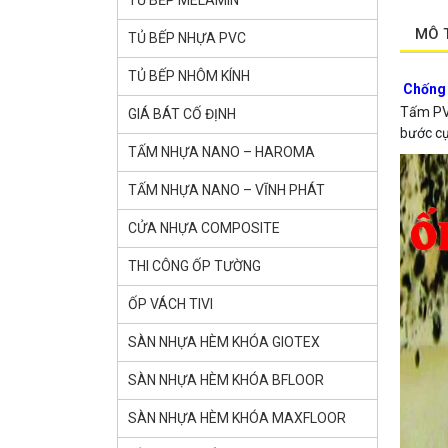
TỦ BẾP MELAMIN
MÔ 
TỦ BẾP NHỰA PVC
TỦ BẾP NHÔM KÍNH
Chống
Tấm PVC
GIÁ BÁT CỐ ĐỊNH
bước cụ
TẤM NHỰA NANO – HAROMA
TẤM NHỰA NANO – VĨNH PHÁT
CỬA NHỰA COMPOSITE
THI CÔNG ỐP TƯỜNG
ỐP VÁCH TIVI
SÀN NHỰA HÈM KHÓA GlOTEX
SÀN NHỰA HÈM KHÓA BFLOOR
SÀN NHỰA HÈM KHÓA MAXFLOOR