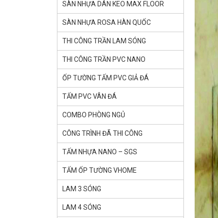
SÀN NHỰA DÁN KEO MAX FLOOR
SÀN NHỰA ROSA HÀN QUỐC
THI CÔNG TRẦN LAM SÓNG
THI CÔNG TRẦN PVC NANO
ỐP TƯỜNG TẤM PVC GIẢ ĐÁ
TẤM PVC VÂN ĐÁ
COMBO PHÒNG NGỦ
CÔNG TRÌNH ĐÃ THI CÔNG
TẤM NHỰA NANO – SGS
TẤM ỐP TƯỜNG VHOME
LAM 3 SÓNG
LAM 4 SÓNG