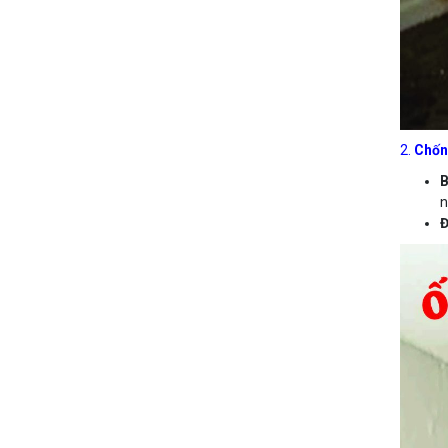
2.
Chốn
B
n
Đ