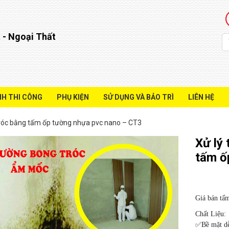
 - Ngoại Thất
NH THI CÔNG
PHỤ KIỆN
SỬ DỤNG VÀ BẢO TRÌ
LIÊN HỆ
róc bằng tấm ốp tường nhựa pvc nano – CT3
Xử lý
tấm ố
Giá bán tấ
Chất Liệu:
✅Bề mặt dễ