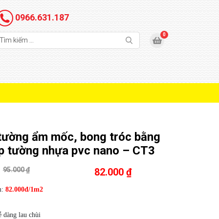
0966.631.187
 tường ẩm mốc, bong tróc bằng
p tường nhựa pvc nano – CT3
95.000 ₫
82.000 ₫
m:
82.000đ/1m2
 dàng lau chùi