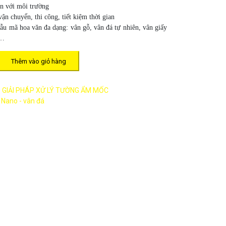
n với môi trường
n chuyển, thi công, tiết kiệm thời gian
ẫu mã hoa văn đa dạng: vân gỗ, vân đá tự nhiên, vân giấy
,…
Thêm vào giỏ hàng
:
GIẢI PHÁP XỬ LÝ TƯỜNG ẨM MỐC
 Nano - vân đá