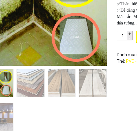
✅Thân thiệ
✅Dễ dàng vậ
Màu sắc:
M
dán tường
Danh mục
Thẻ:
PVC -