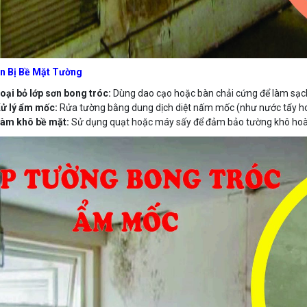
n Bị Bề Mặt Tường
oại bỏ lớp sơn bong tróc:
Dùng dao cạo hoặc bàn chải cứng để làm sạch 
ử lý ẩm mốc:
Rửa tường bằng dung dịch diệt nấm mốc (như nước tẩy ho
àm khô bề mặt:
Sử dụng quạt hoặc máy sấy để đảm bảo tường khô hoàn 