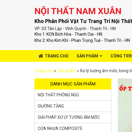
NỘI THẤT NAM XUÂN
Kho Phân Phối Vật Tư Trang Trí Nội Thất
VP: 03 Tân Lập - Vĩnh Quỳnh - Thanh Trì - HN
Kho 1: KCN Bích Hòa - Thanh Oai - HN
Kho 2: Kho Kim Khí - Phan Trọng Tuệ - Thanh Trì - HN
TRANG CHỦ
SẢN PHẨM
CÔNG TRÌ
Trang chủ
»
Sản phẩm
»
Xử lý tường ẩm mốc, bong t
DANH MỤC SẢN PHẨM
NỘI THẤT PHÒNG NGỦ
GIƯỜNG TẦNG
GIẢI PHÁP XỬ LÝ TƯỜNG ẨM MỐC
CỬA NHỰA COMPOSITE