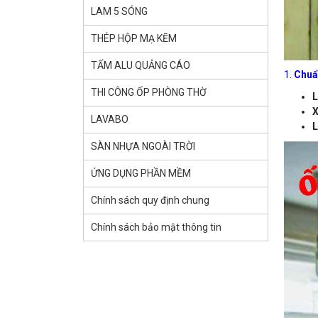
LAM 5 SÓNG
THÉP HỘP MẠ KẼM
TẤM ALU QUẢNG CÁO
1.
Chuẩ
THI CÔNG ỐP PHÒNG THỜ
L
X
LAVABO
L
SÀN NHỰA NGOÀI TRỜI
ỨNG DỤNG PHẦN MỀM
Chính sách quy định chung
Chính sách bảo mật thông tin