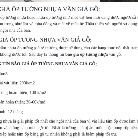
GIÁ ỐP TƯỜNG NHỰA VÂN GIẢ GỖ:
u ốp tường nhựa hoặc nhựa ốp tường như một vật liệu mới đang được người sử
an trọng như ấm về mùa đông và mát về mùa hè.Thân thiện với người sử dụng l
ngôi nhà của bạn.
GIÁ ỐP TƯỜNG NHỰA VÂN GIẢ GỖ;
tấm nhựa ốp tường giá rẻ thường được sử dụng cho các hạng mục nội thất trang
 không được tốt. Sau đây là thông tin
báo giá ốp tường nhựa
vân gỗ.
 TIN BÁO GIÁ ỐP TƯỜNG NHỰA VÂN GIẢ GỖ;
thước:
á vật liệu: 200k/m2
công hoàn thiện; 100 k/m2
iện hoàn thiện; 30-60k/md.
ành: 12 tháng.
 nhựa là giải pháp tốt nhất cho ngôi nhà của bạn vì vật liệu tấm ốp được là
m và chống nấm mốc cực tốt. Nhất là tường nhà bị ẩm mốc hoặc bong rộp nếu t
iệp hoặc tấm ốp bằng gỗ tự nhiên không phải là biệm pháp tối ưu.