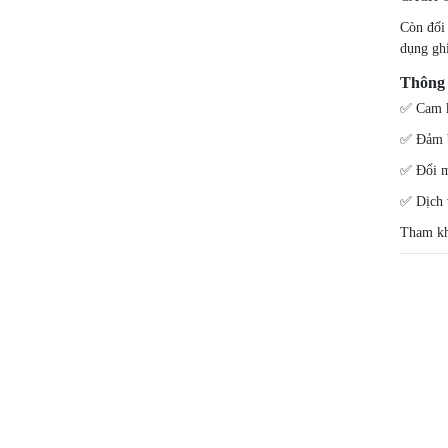
Còn đối
dụng gh
Thông 
✅
Cam k
✅
Đảm 
✅
Đổi m
✅
Dịch 
Tham kh