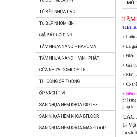
TỦ BẾP MELAMIN
MÔ 
TỦ BẾP NHỰA PVC
TẤM
TỦ BẾP NHÔM KÍNH
TIẾT 
GIÁ BÁT CỐ ĐỊNH
+ Luôn c
TẤM NHỰA NANO – HAROMA
+ Là gi
+ Điều h
TẤM NHỰA NANO – VĨNH PHÁT
+ Giá th
CỬA NHỰA COMPOSITE
+ Không
THI CÔNG ỐP TƯỜNG
+ Có thể
ỐP VÁCH TIVI
+
Nếu tín
phí tăng
SÀN NHỰA HÈM KHÓA GlOTEX
giúp khô
CÁC 
SÀN NHỰA HÈM KHÓA BFLOOR
1- Vật
SÀN NHỰA HÈM KHÓA MAXFLOOR
Là vật l