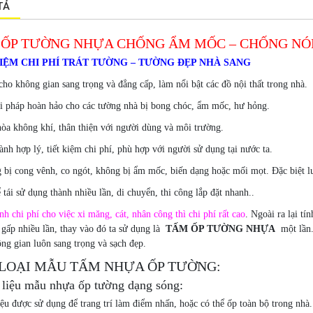
TẢ
 ỐP TƯỜNG NHỰA CHỐNG ẨM MỐC – CHỐNG N
KIỆM CHI PHÍ TRÁT TƯỜNG – TƯỜNG ĐẸP NHÀ SANG
ho không gian sang trọng và đẳng cấp, làm nổi bật các đồ nội thất trong nhà.
ải pháp hoàn hảo cho các tường nhà bị bong chóc, ẩm mốc, hư hỏng.
òa không khí, thân thiện với người dùng và môi trường.
ành hợp lý, tiết kiệm chi phí, phù hợp với người sử dụng tại nước ta.
 bị cong vênh, co ngót, không bị ẩm mốc, biến dạng hoặc mối mọt. Đặc biệt 
 tái sử dụng thành nhiều lần, di chuyển, thi công lắp đặt nhanh..
h chi phí cho việc xi măng, cát, nhân công thì chi phí rất cao
. Ngoài ra lại tí
 gấp nhiều lần, thay vào đó ta sử dụng là
TẤM ỐP TƯỜNG NHỰA
một lần. 
ng gian luôn sang trọng và sạch đẹp.
LOẠI MẪU TẤM NHỰA ỐP TƯỜNG:
 liệu mẫu nhựa ốp tường dạng sóng:
iệu được sử dụng để trang trí làm điểm nhấn, hoặc có thể ốp toàn bộ trong nhà