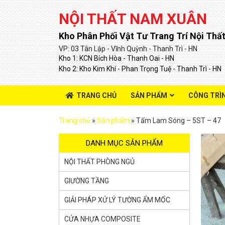
NỘI THẤT NAM XUÂN
Kho Phân Phối Vật Tư Trang Trí Nội Thất
VP: 03 Tân Lập - Vĩnh Quỳnh - Thanh Trì - HN
Kho 1: KCN Bích Hòa - Thanh Oai - HN
Kho 2: Kho Kim Khí - Phan Trọng Tuệ - Thanh Trì - HN
TRANG CHỦ
SẢN PHẨM
CÔNG TRÌ
Trang chủ
»
Sản phẩm
»
Tấm Lam Sóng – 5ST – 47
DANH MỤC SẢN PHẨM
NỘI THẤT PHÒNG NGỦ
GIƯỜNG TẦNG
GIẢI PHÁP XỬ LÝ TƯỜNG ẨM MỐC
CỬA NHỰA COMPOSITE