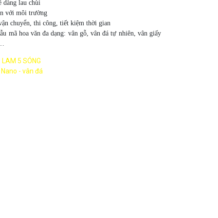
 dàng lau chùi
n với môi trường
n chuyển, thi công, tiết kiệm thời gian
ẫu mã hoa văn đa dạng: vân gỗ, vân đá tự nhiên, vân giấy
,…
:
LAM 5 SÓNG
 Nano - vân đá