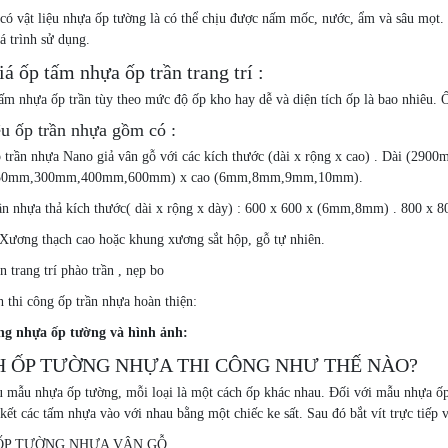
có vật liệu nhựa ốp tường là có thể chịu được nấm mốc, nước, ẩm và sâu mọt.
á trình sử dụng.
iá ốp tấm nhựa ốp trần trang trí :
ấm nhựa ốp trần tùy theo mức độ ốp kho hay dễ và diện tích ốp là bao nhiêu. 
ệu ốp trần nhựa gồm có :
 trần nhựa Nano giả vân gỗ với các kích thước (dài x rộng x cao) . Dài 
50mm,300mm,400mm,600mm) x cao (6mm,8mm,9mm,10mm).
ần nhựa thả kích thước( dài x rộng x dày) : 600 x 600 x (6mm,8mm) . 800 x 
Xương thạch cao hoặc khung xương sắt hộp, gỗ tự nhiên.
n trang trí phào trần , nẹp bo
 thi công ốp trần nhựa hoàn thiện:
ng nhựa ốp tường và hình ảnh:
 ỐP TƯỜNG NHỰA THI CÔNG NHƯ THẾ NÀO?
 mẫu nhựa ốp tường, mỗi loại là một cách ốp khác nhau. Đối với mẫu nhựa ốp 
 kết các tấm nhựa vào với nhau bằng một chiếc ke sất. Sau đó bắt vít trực tiếp
ỐP TƯỜNG NHỰA VÂN GỖ