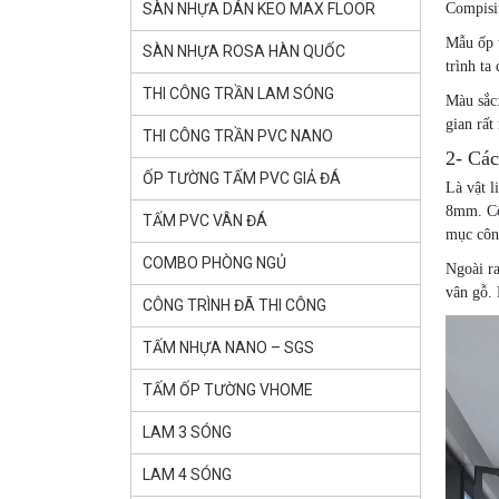
SÀN NHỰA DÁN KEO MAX FLOOR
Compisi
Mẫu ốp 
SÀN NHỰA ROSA HÀN QUỐC
trình ta
THI CÔNG TRẦN LAM SÓNG
Màu sắc
gian rất
THI CÔNG TRẦN PVC NANO
2- Các
ỐP TƯỜNG TẤM PVC GIẢ ĐÁ
Là vật l
8mm. Cố
TẤM PVC VÂN ĐÁ
mục công
COMBO PHÒNG NGỦ
Ngoài r
vân gỗ. 
CÔNG TRÌNH ĐÃ THI CÔNG
TẤM NHỰA NANO – SGS
TẤM ỐP TƯỜNG VHOME
LAM 3 SÓNG
LAM 4 SÓNG