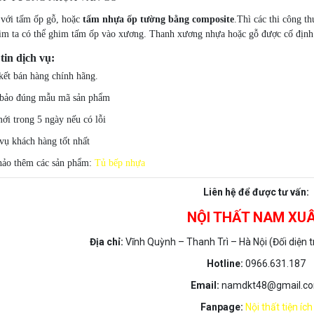
 với tấm ốp gỗ, hoặc
tấm nhựa ốp tường bằng composite
.Thì các thi công 
im ta có thể ghim tấm ốp vào xương. Thanh xương nhựa hoặc gỗ được cố định 
tin dịch vụ:
ết bán hàng chính hãng.
bảo đúng mẫu mã sản phẩm
ới trong 5 ngày nếu có lỗi
vụ khách hàng tốt nhất
ảo thêm các sản phẩm:
Tủ bếp nhựa
Liên hệ để được tư vấn:
NỘI THẤT NAM XU
Địa chỉ:
Vĩnh Quỳnh – Thanh Trì – Hà Nội (Đối diện
Hotline:
0966.631.187
Email:
namdkt48@gmail.c
Fanpage:
Nội thất tiện ích