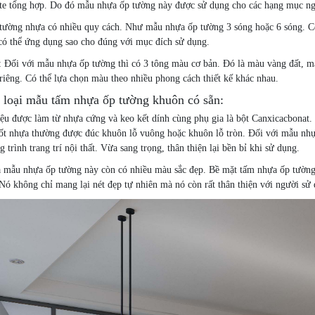
te tổng hợp. Do đó mẫu nhựa ốp tường này được sử dụng cho các hạng mục ngoà
tường nhựa có nhiều quy cách. Như mẫu nhựa ốp tường 3 sóng hoặc 6 sóng. Có
 có thể ứng dụng sao cho đúng với mục đích sử dụng.
: Đối với mẫu nhựa ốp tường thì có 3 tông màu cơ bản. Đó là màu vàng đất,
 riêng. Có thể lựa chọn màu theo nhiều phong cách thiết kế khác nhau.
 loại mẫu tấm nhựa ốp tường khuôn có sẵn:
iệu được làm từ nhựa cứng và keo kết dính cùng phụ gia là bột Canxicacbonat
t nhựa thường được đúc khuôn lỗ vuông hoặc khuôn lỗ tròn. Đối với mẫu nhự
 trình trang trí nội thất. Vừa sang trọng, thân thiện lại bền bỉ khi sử dụng.
a mẫu nhựa ốp tường này còn có nhiều màu sắc đẹp. Bề mặt tấm nhựa ốp tường
Nó không chỉ mang lại nét đẹp tự nhiên mà nó còn rất thân thiện với người s