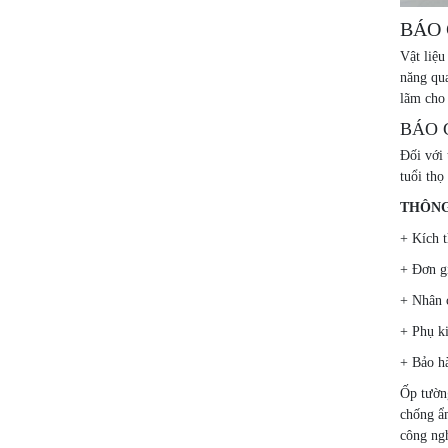
BÁO 
Vật liệ
năng qu
lãm cho 
BÁO 
Đối với 
tuổi thọ
THÔNG
+ Kích 
+ Đơn gi
+ Nhân 
+ Phụ k
+ Bảo h
Ốp tường
chống ẩ
công ngh