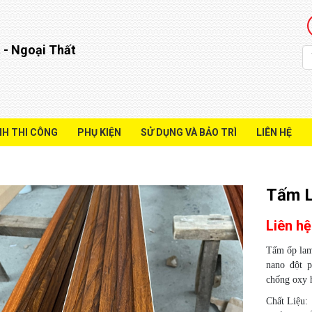
 - Ngoại Thất
NH THI CÔNG
PHỤ KIỆN
SỬ DỤNG VÀ BẢO TRÌ
LIÊN HỆ
Tấm L
Liên hệ
Tấm ốp lam
nano đột 
chống oxy h
Chất Liệu: