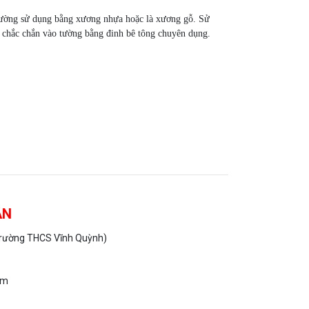
thường sử dụng bằng xương nhựa hoặc là xương gỗ. Sử
chắc chắn vào tường bằng đinh bê tông chuyên dụng.
ÂN
 trường THCS Vĩnh Quỳnh)
om