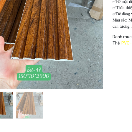
✅Bề mặt dễ
✅Thân thiệ
✅Dễ dàng vậ
Màu sắc:
M
dán tường
Danh mục
Thẻ:
PVC -