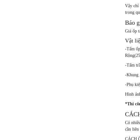
Vậy chỉ 
trong qu
Báo g
Giá ốp t
Vật li
-Tấm ốp
Rộng(2
-Tấm tr
-Khung 
-Phụ kiệ
Hình ảnh
*Thi cô
CÁCH
Có nhiều
cần liên
CÁCH 