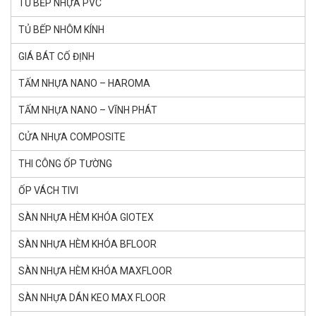
TỦ BẾP NHỰA PVC
TỦ BẾP NHÔM KÍNH
GIÁ BÁT CỐ ĐỊNH
TẤM NHỰA NANO – HAROMA
TẤM NHỰA NANO – VĨNH PHÁT
CỬA NHỰA COMPOSITE
THI CÔNG ỐP TƯỜNG
ỐP VÁCH TIVI
SÀN NHỰA HÈM KHÓA GlOTEX
SÀN NHỰA HÈM KHÓA BFLOOR
SÀN NHỰA HÈM KHÓA MAXFLOOR
SÀN NHỰA DÁN KEO MAX FLOOR