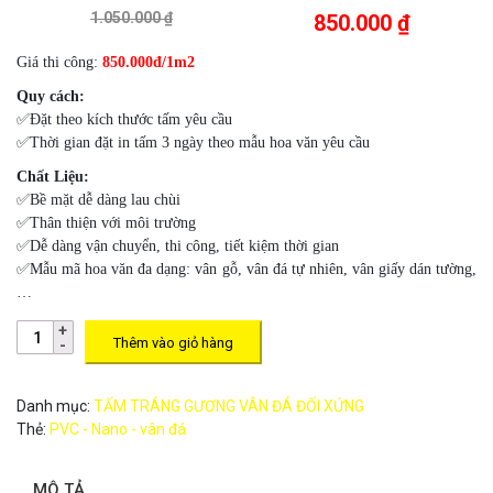
1.050.000 ₫
850.000 ₫
Giá thi công:
850.000đ/1m2
Quy cách:
✅Đặt theo kích thước tấm yêu cầu
✅Thời gian đặt in tấm 3 ngày theo mẫu hoa văn yêu cầu
Chất Liệu:
✅Bề mặt dễ dàng lau chùi
✅Thân thiện với môi trường
✅Dễ dàng vận chuyển, thi công, tiết kiệm thời gian
✅Mẫu mã hoa văn đa dạng: vân gỗ, vân đá tự nhiên, vân giấy dán tường,
…
Thêm vào giỏ hàng
Danh mục:
TẤM TRÁNG GƯƠNG VÂN ĐÁ ĐỐI XỨNG
Thẻ:
PVC - Nano - vân đá
MÔ TẢ