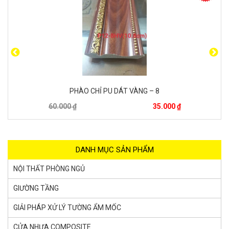
PHÀO CHỈ PU DÁT VÀNG – 5
60.000 ₫
35.000 ₫
DANH MỤC SẢN PHẨM
NỘI THẤT PHÒNG NGỦ
GIƯỜNG TẦNG
GIẢI PHÁP XỬ LÝ TƯỜNG ẨM MỐC
CỬA NHỰA COMPOSITE