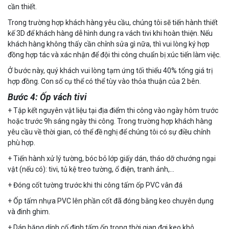
cần thiết.
Trong trường hợp khách hàng yêu cầu, chúng tôi sẽ tiến hành thiết
kế 3D để khách hàng dễ hình dung ra vách tivi khi hoàn thiện. Nếu
khách hàng không thấy cần chỉnh sửa gì nữa, thì vui lòng ký hợp
đồng hợp tác và xác nhận để đội thi công chuẩn bị xúc tiến làm việc.
Ở bước này, quý khách vui lòng tạm ứng tối thiểu 40% tổng giá trị
hợp đồng. Con số cụ thể có thể tùy vào thỏa thuận của 2 bên.
Bước 4: Ốp vách tivi
+ Tập kết nguyên vật liệu tại địa điểm thi công vào ngày hôm trước
hoặc trước 9h sáng ngày thi công. Trong trường hợp khách hàng
yêu cầu về thời gian, có thể đề nghị để chúng tôi có sự điều chỉnh
phù hợp.
+ Tiến hành xử lý tường, bóc bỏ lớp giấy dán, tháo dỡ chướng ngại
vật (nếu có): tivi, tủ kệ treo tường, ổ điện, tranh ảnh,…
+ Đóng cốt tường trước khi thi công tấm ốp PVC vân đá
+ Ốp tấm nhựa PVC lên phần cốt đã đóng bằng keo chuyên dụng
và đinh ghim.
+ Dán băng dính cố định tấm ốp trong thời gian đợi keo khô.