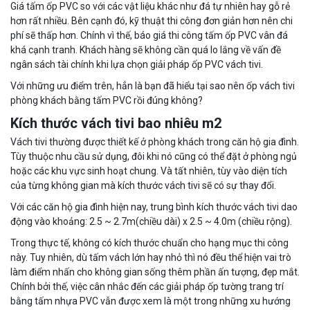
Giá tấm ốp PVC so với các vật liệu khác như đá tự nhiên hay gỗ rẻ
hơn rất nhiều. Bên cạnh đó, kỹ thuật thi công đơn giản hơn nên chi
phí sẽ thấp hơn. Chính vì thế, báo giá thi công tấm ốp PVC vân đá
khá cạnh tranh. Khách hàng sẽ không cần quá lo lắng về vấn đề
ngân sách tài chính khi lựa chọn giải pháp ốp PVC vách tivi.
Với những ưu điểm trên, hẳn là bạn đã hiểu tại sao nên ốp vách tivi
phòng khách bằng tấm PVC rồi đúng không?
Kích thước vách tivi bao nhiêu m2
Vách tivi thường được thiết kế ở phòng khách trong căn hộ gia đình.
Tùy thuộc nhu cầu sử dụng, đôi khi nó cũng có thể đặt ở phòng ngủ
hoặc các khu vực sinh hoạt chung. Và tất nhiên, tùy vào diện tích
của từng không gian mà kích thước vách tivi sẽ có sự thay đổi.
Với các căn hộ gia đình hiện nay, trung bình kích thước vách tivi dao
động vào khoảng: 2.5 ~ 2.7m(chiều dài) x 2.5 ~ 4.0m (chiều rộng).
Trong thực tế, không có kích thước chuẩn cho hạng mục thi công
này. Tuy nhiên, dù tấm vách lớn hay nhỏ thì nó đều thể hiện vai trò
làm điểm nhấn cho không gian sống thêm phần ấn tượng, đẹp mắt.
Chính bởi thế, việc cân nhắc đến các giải pháp ốp tường trang trí
bằng tấm nhựa PVC vẫn được xem là một trong những xu hướng