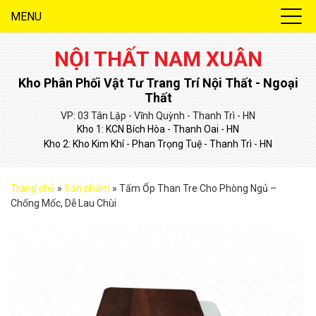
MENU
NỘI THẤT NAM XUÂN
Kho Phân Phối Vật Tư Trang Trí Nội Thất - Ngoại
Thất
VP: 03 Tân Lập - Vĩnh Quỳnh - Thanh Trì - HN
Kho 1: KCN Bích Hòa - Thanh Oai - HN
Kho 2: Kho Kim Khí - Phan Trọng Tuệ - Thanh Trì - HN
Trang chủ
»
Sản phẩm
»
Tấm Ốp Than Tre Cho Phòng Ngủ –
Chống Mốc, Dễ Lau Chùi