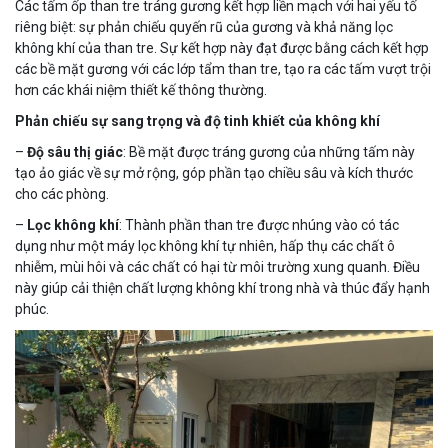
Các tấm ốp than tre tráng gương kết hợp liền mạch với hai yếu tố
riêng biệt: sự phản chiếu quyến rũ của gương và khả năng lọc
không khí của than tre. Sự kết hợp này đạt được bằng cách kết hợp
các bề mặt gương với các lớp tẩm than tre, tạo ra các tấm vượt trội
hơn các khái niệm thiết kế thông thường.
Phản chiếu sự sang trọng và độ tinh khiết của không khí
–
Độ sâu thị giác
: Bề mặt được tráng gương của những tấm này
tạo ảo giác về sự mở rộng, góp phần tạo chiều sâu và kích thước
cho các phòng.
–
Lọc không khí
: Thành phần than tre được nhúng vào có tác
dụng như một máy lọc không khí tự nhiên, hấp thụ các chất ô
nhiễm, mùi hôi và các chất có hại từ môi trường xung quanh. Điều
này giúp cải thiện chất lượng không khí trong nhà và thúc đẩy hạnh
phúc.