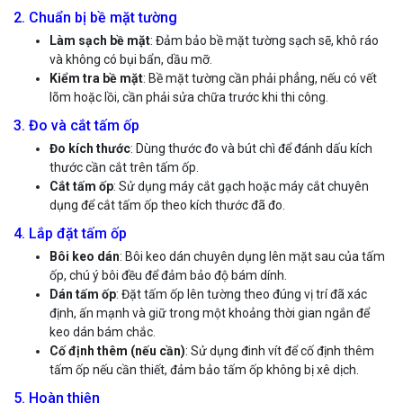
2. Chuẩn bị bề mặt tường
Làm sạch bề mặt
: Đảm bảo bề mặt tường sạch sẽ, khô ráo
và không có bụi bẩn, dầu mỡ.
Kiểm tra bề mặt
: Bề mặt tường cần phải phẳng, nếu có vết
lõm hoặc lồi, cần phải sửa chữa trước khi thi công.
3. Đo và cắt tấm ốp
Đo kích thước
: Dùng thước đo và bút chì để đánh dấu kích
thước cần cắt trên tấm ốp.
Cắt tấm ốp
: Sử dụng máy cắt gạch hoặc máy cắt chuyên
dụng để cắt tấm ốp theo kích thước đã đo.
4. Lắp đặt tấm ốp
Bôi keo dán
: Bôi keo dán chuyên dụng lên mặt sau của tấm
ốp, chú ý bôi đều để đảm bảo độ bám dính.
Dán tấm ốp
: Đặt tấm ốp lên tường theo đúng vị trí đã xác
định, ấn mạnh và giữ trong một khoảng thời gian ngắn để
keo dán bám chắc.
Cố định thêm (nếu cần)
: Sử dụng đinh vít để cố định thêm
tấm ốp nếu cần thiết, đảm bảo tấm ốp không bị xê dịch.
5. Hoàn thiện