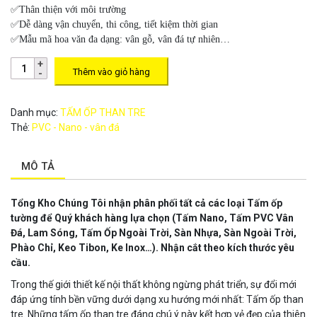
✅Thân thiện với môi trường
✅Dễ dàng vận chuyển, thi công, tiết kiệm thời gian
✅Mẫu mã hoa văn đa dạng: vân gỗ, vân đá tự nhiên…
Thêm vào giỏ hàng
Danh mục:
TẤM ỐP THAN TRE
Thẻ:
PVC - Nano - vân đá
MÔ TẢ
Tổng Kho Chúng Tôi nhận phân phối tất cả các loại Tấm ốp
tường để Quý khách hàng lựa chọn
(Tấm Nano, Tấm PVC Vân
Đá, Lam Sóng, Tấm Ốp Ngoài Trời, Sàn Nhựa, Sàn Ngoài Trời,
Phào Chỉ, Keo Tibon, Ke Inox…). Nhận cắt theo kích thước yêu
cầu.
Trong thế giới thiết kế nội thất không ngừng phát triển, sự đổi mới
đáp ứng tính bền vững dưới dạng xu hướng mới nhất: Tấm ốp than
tre. Những tấm ốp than tre đáng chú ý này kết hợp vẻ đẹp của thiên