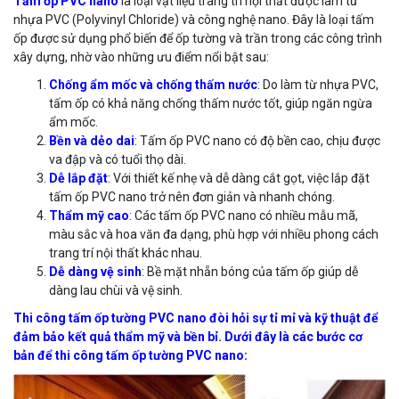
Tấm ốp PVC nano
là loại vật liệu trang trí nội thất được làm từ
nhựa PVC (Polyvinyl Chloride) và công nghệ nano. Đây là loại tấm
ốp được sử dụng phổ biến để ốp tường và trần trong các công trình
xây dựng, nhờ vào những ưu điểm nổi bật sau:
Chống ẩm mốc và chống thấm nước
:
Do làm từ nhựa PVC,
tấm ốp có khả năng chống thấm nước tốt, giúp ngăn ngừa
ẩm mốc.
Bền và dẻo dai
:
Tấm ốp PVC nano có độ bền cao, chịu được
va đập và có tuổi thọ dài.
Dễ lắp đặt
:
Với thiết kế nhẹ và dễ dàng cắt gọt, việc lắp đặt
tấm ốp PVC nano trở nên đơn giản và nhanh chóng.
Thẩm mỹ cao
:
Các tấm ốp PVC nano có nhiều mẫu mã,
màu sắc và hoa văn đa dạng, phù hợp với nhiều phong cách
trang trí nội thất khác nhau.
Dễ dàng vệ sinh
:
Bề mặt nhẵn bóng của tấm ốp giúp dễ
dàng lau chùi và vệ sinh.
Thi công tấm ốp tường PVC nano đòi hỏi sự tỉ mỉ và kỹ thuật để
đảm bảo kết quả thẩm mỹ và bền bỉ. Dưới đây là các bước cơ
bản để thi công tấm ốp tường PVC nano: