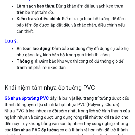
Làm sạch keo thừa
: Dùng khăn ẩm để lau sạch keo thừa
trên bề mặt tấm ốp.
Kiểm tra và điều chỉnh
: Kiểm tra lại toàn bộ tường để đảm
bảo tấm ốp được lắp đặt đều và chắc chắn, điều chỉnh nếu
cần thiết.
Lưu ý:
An toàn lao động
: Đảm bảo sử dụng đầy đủ dụng cụ bảo hộ
như găng tay, kính bảo hộ trong quá trình thi công.
Thông gió
: Đảm bảo khu vực thi công có đủ thông gió để
tránh hít phải mùi keo dán.
Khái niệm tấm nhựa ốp tường PVC
Gỗ nhựa ốp tường PVC
đây là loại vật liệu trang trí tường được cấu
thành từ nguyên liệu chính là hạt nhựa PVC (Polyvinyl Clorua).
Nhựa PVC là loại nhựa ra đời sớm nhất trong lịch sử hình thành của
ngành nhựa và cũng được ứng dụng rộng rãi nhất từ khi ra đời cho
đến nay. Tuy không bằng ván sàn tự nhiên hay công nghiệp nhưng
các
tấm nhựa PVC ốp tường
có giá thành rẻ hơn nên đã trở thành