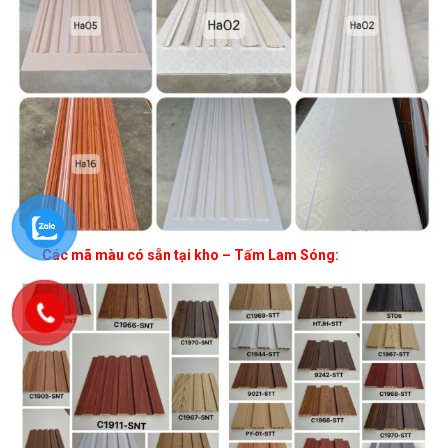
Các mã màu có sẵn tại kho – Tấm Lam Sóng: