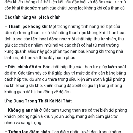
điều khiển không chỉ thể hiện kết cấu đặc biệt và độ ấm của tre mà
còn khai thác sức mạnh của chất lượng lọc không khí của than củi.
Các tính năng và lợi ích chính
–
Thanh lọc không kh
í: Một trong những tính năng nổi bật của
tấm ốp tường than tre là khả năng thanh lọc không khí. Than hoạt
tính trong các tấm hoạt động như một chất hấp thụ tự nhiên, thu
giữ các chất ô nhiễm, mùi hôi và các chất có hại từ môi trường
xung quanh. Điều này góp phần tạo nên bầu không khí trong nhà
lành mạnh hơn và thúc đẩy hạnh phúc.
–
Điều chỉnh độ ẩm
: Bản chất hấp thụ của than tre giúp kiểm soát
độ ẩm. Các tấm này có thể giúp duy trì mức độ ẩm cân bằng bằng
cách hấp thụ độ ẩm dư thừa trong điều kiện ẩm ướt và giải phóng
nó khi không khí khô, khiến chúng đặc biệt có giá trị trong những
không gian dễ bị dao động về độ ẩm.
Ứng Dụng Trong Thiết Kế Nội Thất
–
Không gian nhà ở
: Các tấm tường than tre có thể biến đổi phòng
khách, phòng ngủ và khu vực ăn uống, mang đến cảm giác tự
nhiên và sang trọng.
–
Tường tạo điểm nhấn
: Tạo điểm nhấn tuyệt đẹp trong không