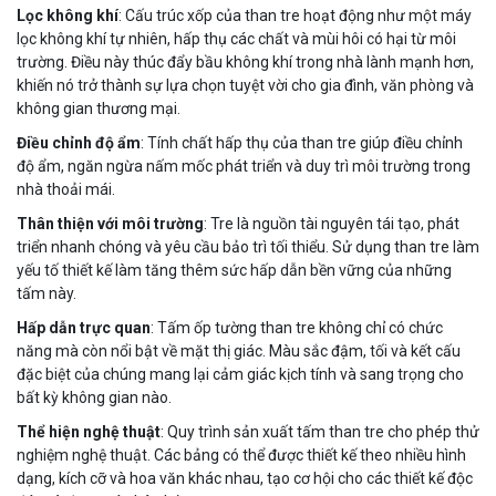
Lọc không khí
: Cấu trúc xốp của than tre hoạt động như một máy
lọc không khí tự nhiên, hấp thụ các chất và mùi hôi có hại từ môi
trường. Điều này thúc đẩy bầu không khí trong nhà lành mạnh hơn,
khiến nó trở thành sự lựa chọn tuyệt vời cho gia đình, văn phòng và
không gian thương mại.
Điều chỉnh độ ẩm
: Tính chất hấp thụ của than tre giúp điều chỉnh
độ ẩm, ngăn ngừa nấm mốc phát triển và duy trì môi trường trong
nhà thoải mái.
Thân thiện với môi trường
: Tre là nguồn tài nguyên tái tạo, phát
triển nhanh chóng và yêu cầu bảo trì tối thiểu. Sử dụng than tre làm
yếu tố thiết kế làm tăng thêm sức hấp dẫn bền vững của những
tấm này.
Hấp dẫn trực quan
: Tấm ốp tường than tre không chỉ có chức
năng mà còn nổi bật về mặt thị giác. Màu sắc đậm, tối và kết cấu
đặc biệt của chúng mang lại cảm giác kịch tính và sang trọng cho
bất kỳ không gian nào.
Thể hiện nghệ thuật
: Quy trình sản xuất tấm than tre cho phép thử
nghiệm nghệ thuật. Các bảng có thể được thiết kế theo nhiều hình
dạng, kích cỡ và hoa văn khác nhau, tạo cơ hội cho các thiết kế độc