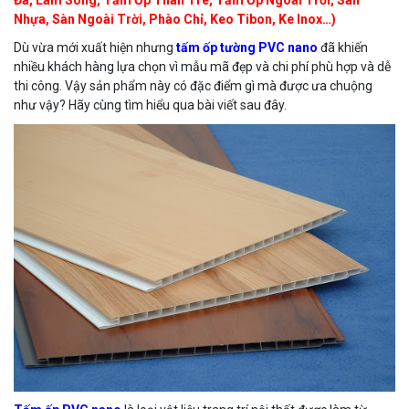
Đá, Lam Sóng, Tấm Ốp Than Tre, Tấm Ốp Ngoài Trời, Sàn
Nhựa, Sàn Ngoài Trời, Phào Chỉ, Keo Tibon, Ke Inox…)
Dù vừa mới xuất hiện nhưng
tấm ốp tường PVC nano
đã khiến
nhiều khách hàng lựa chọn vì mẫu mã đẹp và chi phí phù hợp và dễ
thi công. Vậy sản phẩm này có đặc điểm gì mà được ưa chuộng
như vậy? Hãy cùng tìm hiểu qua bài viết sau đây.