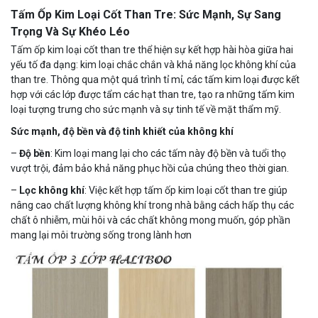
Tấm Ốp Kim Loại Cốt Than Tre: Sức Mạnh, Sự Sang
Trọng Và Sự Khéo Léo
Tấm ốp kim loại cốt than tre thể hiện sự kết hợp hài hòa giữa hai
yếu tố đa dạng: kim loại chắc chắn và khả năng lọc không khí của
than tre. Thông qua một quá trình tỉ mỉ, các tấm kim loại được kết
hợp với các lớp được tẩm các hạt than tre, tạo ra những tấm kim
loại tượng trưng cho sức mạnh và sự tinh tế về mặt thẩm mỹ.
Sức mạnh, độ bền và độ tinh khiết của không khí
–
Độ bền
: Kim loại mang lại cho các tấm này độ bền và tuổi thọ
vượt trội, đảm bảo khả năng phục hồi của chúng theo thời gian.
–
Lọc không khí
: Việc kết hợp tấm ốp kim loại cốt than tre giúp
nâng cao chất lượng không khí trong nhà bằng cách hấp thụ các
chất ô nhiễm, mùi hôi và các chất không mong muốn, góp phần
mang lại môi trường sống trong lành hơn