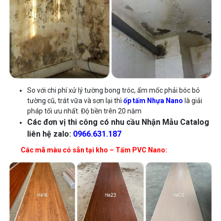
So với chi phí xử lý tường bong tróc, ẩm mốc phải bóc bỏ
tường cũ, trát vữa và sơn lại thì
ốp tấm
Nhựa Nano
là giải
pháp tối ưu nhất. Độ bền trên 20 năm
Các đơn vị thi công có nhu cầu Nhận Mẫu Catalog
liên hệ zalo:
0966.631.187
Các mã màu có sẵn tại kho – Tấm PVC Nano: