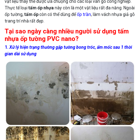
vật liệu thay thế được ưa chuộng cho các loại ván gỗ công nghiệp.
Thực tế loại
tấm ốp nhựa
này còn là một vật liệu rất đa năng. Ngoài
ốp tường,
tấm ốp
còn có thể dùng để
ốp trần
, làm vách nhựa giả gỗ
trang trí nhà rất đẹp.
Tại sao ngày càng nhiều người sử dụng tấm
nhựa ốp tường PVC nano?
1.
Xử lý hiện trạng thường gặp tường bong tróc, ẩm mốc sau 1 thời
gian dài sử dụng