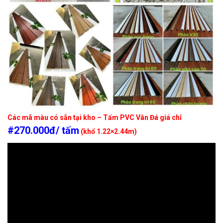
Các mã màu có sẵn tại kho – Tấm PVC Vân Đá giá chỉ
#270.000đ/ tấm
(khổ 1.22×2.44m)