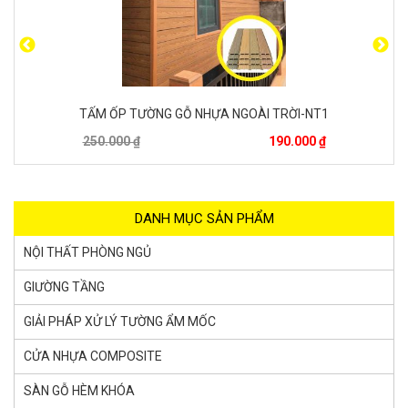
TẤM PVC NANO – VP03
95.000 ₫
82.000 ₫
DANH MỤC SẢN PHẨM
NỘI THẤT PHÒNG NGỦ
GIƯỜNG TẦNG
GIẢI PHÁP XỬ LÝ TƯỜNG ẨM MỐC
CỬA NHỰA COMPOSITE
SÀN GỖ HÈM KHÓA