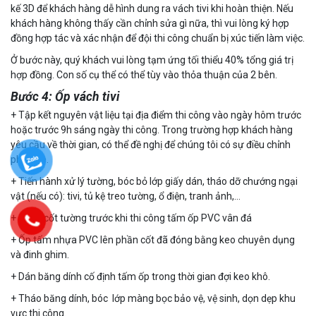
kế 3D để khách hàng dễ hình dung ra vách tivi khi hoàn thiện. Nếu
khách hàng không thấy cần chỉnh sửa gì nữa, thì vui lòng ký hợp
đồng hợp tác và xác nhận để đội thi công chuẩn bị xúc tiến làm việc.
Ở bước này, quý khách vui lòng tạm ứng tối thiểu 40% tổng giá trị
hợp đồng. Con số cụ thể có thể tùy vào thỏa thuận của 2 bên.
Bước 4: Ốp vách tivi
+ Tập kết nguyên vật liệu tại địa điểm thi công vào ngày hôm trước
hoặc trước 9h sáng ngày thi công. Trong trường hợp khách hàng
yêu cầu về thời gian, có thể đề nghị để chúng tôi có sự điều chỉnh
phù hợp.
+ Tiến hành xử lý tường, bóc bỏ lớp giấy dán, tháo dỡ chướng ngại
vật (nếu có): tivi, tủ kệ treo tường, ổ điện, tranh ảnh,…
+ Đóng cốt tường trước khi thi công tấm ốp PVC vân đá
+ Ốp tấm nhựa PVC lên phần cốt đã đóng bằng keo chuyên dụng
và đinh ghim.
+ Dán băng dính cố định tấm ốp trong thời gian đợi keo khô.
+ Tháo băng dính, bóc lớp màng bọc bảo vệ, vệ sinh, dọn dẹp khu
vực thi công.