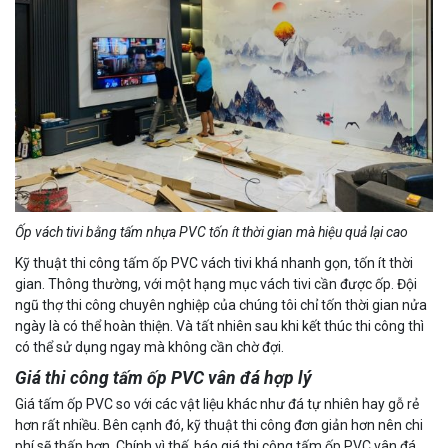
Ốp vách tivi bằng tấm nhựa PVC tốn ít thời gian mà hiệu quả lại cao
Kỹ thuật thi công tấm ốp PVC vách tivi khá nhanh gọn, tốn ít thời
gian. Thông thường, với một hạng mục vách tivi cần được ốp. Đội
ngũ thợ thi công chuyên nghiệp của chúng tôi chỉ tốn thời gian nửa
ngày là có thể hoàn thiện. Và tất nhiên sau khi kết thúc thi công thì
có thể sử dụng ngay mà không cần chờ đợi.
Giá thi công tấm ốp PVC vân đá hợp lý
Giá tấm ốp PVC so với các vật liệu khác như đá tự nhiên hay gỗ rẻ
hơn rất nhiều. Bên cạnh đó, kỹ thuật thi công đơn giản hơn nên chi
phí sẽ thấp hơn. Chính vì thế, báo giá thi công tấm ốp PVC vân đá