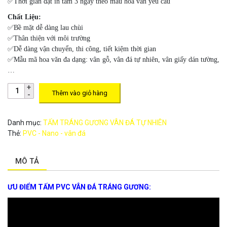
✅Thời gian đặt in tấm 3 ngày theo mẫu hoa văn yêu cầu
Chất Liệu:
✅Bề mặt dễ dàng lau chùi
✅Thân thiện với môi trường
✅Dễ dàng vận chuyển, thi công, tiết kiệm thời gian
✅Mẫu mã hoa văn đa dạng: vân gỗ, vân đá tự nhiên, vân giấy dán tường,
…
Thêm vào giỏ hàng
Danh mục:
TẤM TRÁNG GƯƠNG VÂN ĐÁ TỰ NHIÊN
Thẻ:
PVC - Nano - vân đá
MÔ TẢ
ƯU ĐIỂM TẤM PVC VÂN ĐÁ TRÁNG GƯƠNG: