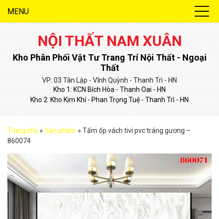
MENU
NỘI THẤT NAM XUÂN
Kho Phân Phối Vật Tư Trang Trí Nội Thất - Ngoại
Thất
VP: 03 Tân Lập - Vĩnh Quỳnh - Thanh Trì - HN
Kho 1: KCN Bích Hòa - Thanh Oai - HN
Kho 2: Kho Kim Khí - Phan Trọng Tuệ - Thanh Trì - HN
Trang chủ
»
Sản phẩm
»
Tấm ốp vách tivi pvc tráng gương –
860074