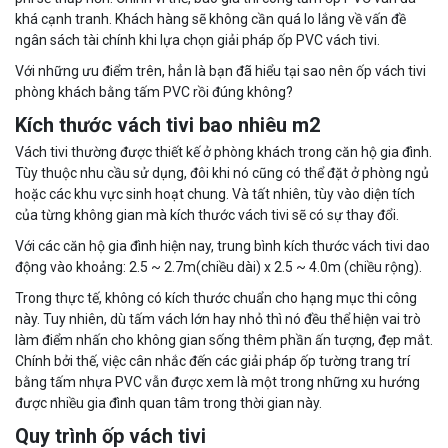
khá cạnh tranh. Khách hàng sẽ không cần quá lo lắng về vấn đề
ngân sách tài chính khi lựa chọn giải pháp ốp PVC vách tivi.
Với những ưu điểm trên, hẳn là bạn đã hiểu tại sao nên ốp vách tivi
phòng khách bằng tấm PVC rồi đúng không?
Kích thước vách tivi bao nhiêu m2
Vách tivi thường được thiết kế ở phòng khách trong căn hộ gia đình.
Tùy thuộc nhu cầu sử dụng, đôi khi nó cũng có thể đặt ở phòng ngủ
hoặc các khu vực sinh hoạt chung. Và tất nhiên, tùy vào diện tích
của từng không gian mà kích thước vách tivi sẽ có sự thay đổi.
Với các căn hộ gia đình hiện nay, trung bình kích thước vách tivi dao
động vào khoảng: 2.5 ~ 2.7m(chiều dài) x 2.5 ~ 4.0m (chiều rộng).
Trong thực tế, không có kích thước chuẩn cho hạng mục thi công
này. Tuy nhiên, dù tấm vách lớn hay nhỏ thì nó đều thể hiện vai trò
làm điểm nhấn cho không gian sống thêm phần ấn tượng, đẹp mắt.
Chính bởi thế, việc cân nhắc đến các giải pháp ốp tường trang trí
bằng tấm nhựa PVC vẫn được xem là một trong những xu hướng
được nhiều gia đình quan tâm trong thời gian này.
Quy trình ốp vách tivi