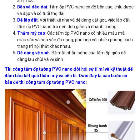
ẩm mốc.
Bền và dẻo dai
:
Tấm ốp PVC nano có độ bền cao, chịu được
va đập và có tuổi thọ dài.
Dễ lắp đặt
:
Với thiết kế nhẹ và dễ dàng cắt gọt, việc lắp đặt
tấm ốp PVC nano trở nên đơn giản và nhanh chóng.
Thẩm mỹ cao
:
Các tấm ốp PVC nano có nhiều mẫu mã,
màu sắc và hoa văn đa dạng, phù hợp với nhiều phong cách
trang trí nội thất khác nhau.
Dễ dàng vệ sinh
:
Bề mặt nhẵn bóng của tấm ốp giúp dễ
dàng lau chùi và vệ sinh.
Thi công tấm ốp tường PVC nano đòi hỏi sự tỉ mỉ và kỹ thuật để
đảm bảo kết quả thẩm mỹ và bền bỉ. Dưới đây là các bước cơ
bản để thi công tấm ốp tường PVC nano: