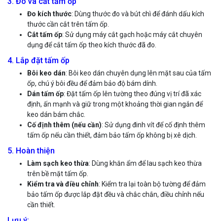
3. Đo và cắt tấm ốp
Đo kích thước
: Dùng thước đo và bút chì để đánh dấu kích
thước cần cắt trên tấm ốp.
Cắt tấm ốp
: Sử dụng máy cắt gạch hoặc máy cắt chuyên
dụng để cắt tấm ốp theo kích thước đã đo.
4. Lắp đặt tấm ốp
Bôi keo dán
: Bôi keo dán chuyên dụng lên mặt sau của tấm
ốp, chú ý bôi đều để đảm bảo độ bám dính.
Dán tấm ốp
: Đặt tấm ốp lên tường theo đúng vị trí đã xác
định, ấn mạnh và giữ trong một khoảng thời gian ngắn để
keo dán bám chắc.
Cố định thêm (nếu cần)
: Sử dụng đinh vít để cố định thêm
tấm ốp nếu cần thiết, đảm bảo tấm ốp không bị xê dịch.
5. Hoàn thiện
Làm sạch keo thừa
: Dùng khăn ẩm để lau sạch keo thừa
trên bề mặt tấm ốp.
Kiểm tra và điều chỉnh
: Kiểm tra lại toàn bộ tường để đảm
bảo tấm ốp được lắp đặt đều và chắc chắn, điều chỉnh nếu
cần thiết.
Lưu ý: