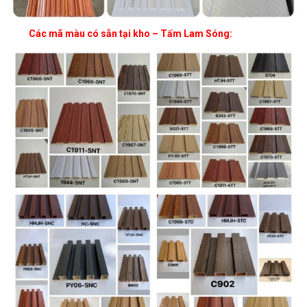
Các mã màu có sẵn tại kho – Tấm Lam Sóng: