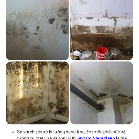
So với chi phí xử lý tường bong tróc, ẩm mốc phải bóc bỏ
tường cũ, trát vữa và sơn lại thì
ốp tấm
Nhựa Nano
là giải