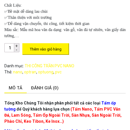
Chất Liệu:
✅Bề mặt dễ dàng lau chùi
✅Thân thiện với môi trường
✅Dễ dàng vận chuyển, thi công, tiết kiệm thời gian
Màu sắc:
Mẫu mã hoa văn đa dạng: vân gỗ, vân đá tự nhiên, vân giấy dán
tường,…
Thêm vào giỏ hàng
Danh mục:
THI CÔNG TRẦN PVC NANO
Thẻ:
nano
,
optran
,
optuong
,
pvc
MÔ TẢ
ĐÁNH GIÁ (0)
Tổng Kho Chúng Tôi nhận phân phối tất cả các loại
Tấm ốp
tường
để Quý khách hàng lựa chọn
(Tấm Nano, Tấm PVC Vân
Đá, Lam Sóng, Tấm Ốp Ngoài Trời, Sàn Nhựa, Sàn Ngoài Trời,
Phào Chỉ, Keo Tibon, Ke Inox…)