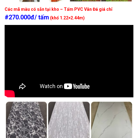
Các mã màu có sẵn tại kho – Tấm PVC Vân Đá giá chỉ
#270.000đ/ tấm
(khổ 1.22×2.44m)