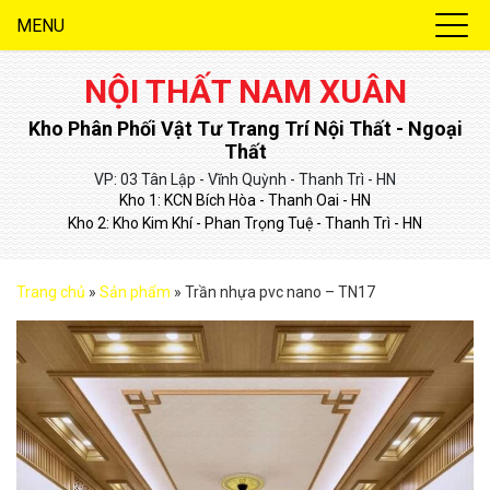
MENU
NỘI THẤT NAM XUÂN
Kho Phân Phối Vật Tư Trang Trí Nội Thất - Ngoại
Thất
VP: 03 Tân Lập - Vĩnh Quỳnh - Thanh Trì - HN
Kho 1: KCN Bích Hòa - Thanh Oai - HN
Kho 2: Kho Kim Khí - Phan Trọng Tuệ - Thanh Trì - HN
Trang chủ
»
Sản phẩm
»
Trần nhựa pvc nano – TN17