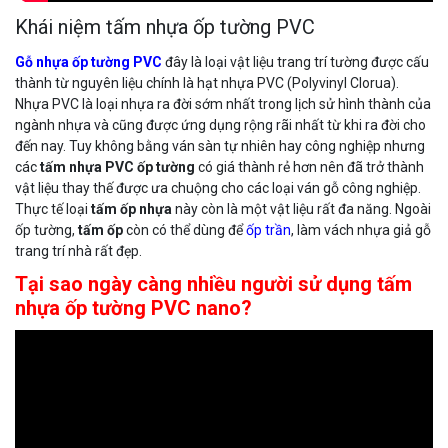
Khái niệm tấm nhựa ốp tường PVC
Gỗ nhựa ốp tường PVC
đây là loại vật liệu trang trí tường được cấu
thành từ nguyên liệu chính là hạt nhựa PVC (Polyvinyl Clorua).
Nhựa PVC là loại nhựa ra đời sớm nhất trong lịch sử hình thành của
ngành nhựa và cũng được ứng dụng rộng rãi nhất từ khi ra đời cho
đến nay. Tuy không bằng ván sàn tự nhiên hay công nghiệp nhưng
các
tấm nhựa PVC ốp tường
có giá thành rẻ hơn nên đã trở thành
vật liệu thay thế được ưa chuộng cho các loại ván gỗ công nghiệp.
Thực tế loại
tấm ốp nhựa
này còn là một vật liệu rất đa năng. Ngoài
ốp tường,
tấm ốp
còn có thể dùng để
ốp trần
, làm vách nhựa giả gỗ
trang trí nhà rất đẹp.
Tại sao ngày càng nhiều người sử dụng tấm
nhựa ốp tường PVC nano?