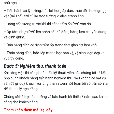
phù hợp.
+ Tiến hành xử lý tường, bóc bỏ lớp giấy dán, tháo dỡ chướng ngại
vật (nếu có): tivi, tủ kệ treo tường, ổ điện, tranh ảnh,…
+ Đóng cốt tường trước khi thi công tấm ốp PVC vân đá
+ Ốp tấm nhựa PVC lên phần cốt đã đóng bằng keo chuyên dụng
và đinh ghim.
+ Dán băng dính cố định tấm ốp trong thời gian đợi keo khô.
+ Tháo băng dính, bóc lớp màng bọc bảo vệ, vệ sinh, dọn dẹp khu
vực thi công.
Bước 5: Nghiệm thu, thanh toán
Khi công việc thi công hoàn tất, kỹ thuật viên của chúng tôi sẽ kết
hợp cùng khách hàng tiến hành nghiệm thu. Nếu không có bất cứ
vấn đề gì, quý khách vui lòng thanh toán nốt toàn bộ số tiền còn lại
để thanh lý hợp đồng.
Chúng sẽ hỗ trợ bảo dưỡng và bảo hành tối thiểu 3 năm sau khi thi
công cho khách hàng.
Tham khảo thêm mẫu tại đây