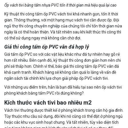
Ốp vách tivi bằng tấm nhựa PVC tốn ít thời gian mà hiệu quả lại cao
Kỹ thuật thi công tấm ốp PVC vách tivi khá nhanh gọn, tốn ít thời
gian. Thông thường, với một hạng mục vách tivi cần được ốp. Đội
ngũ thợ thi công chuyên nghiệp của chúng tôi chỉ tốn thời gian nửa
ngày là có thể hoàn thiện. Và tất nhiên sau khi kết thúc thi công thì
có thể sử dụng ngay mà không cần chờ đợi.
Giá thi công tấm ốp PVC vân đá hợp lý
Giá tấm ốp PVC so với các vật liệu khác như đá tự nhiên hay gỗ rẻ
hơn rất nhiều. Bên cạnh đó, kỹ thuật thi công đơn giản hơn nên chi
phí sẽ thấp hơn. Chính vì thế, báo giá thi công tấm ốp PVC vân đá
khá cạnh tranh. Khách hàng sẽ không cần quá lo lắng về vấn đề
ngân sách tài chính khi lựa chọn giải pháp ốp PVC vách tivi.
Với những ưu điểm trên, hẳn là bạn đã hiểu tại sao nên ốp vách tivi
phòng khách bằng tấm PVC rồi đúng không?
Kích thước vách tivi bao nhiêu m2
Vách tivi thường được thiết kế ở phòng khách trong căn hộ gia đình.
Tùy thuộc nhu cầu sử dụng, đôi khi nó cũng có thể đặt ở phòng ngủ
hoặc các khu vực sinh hoạt chung. Và tất nhiên, tùy vào diện tích