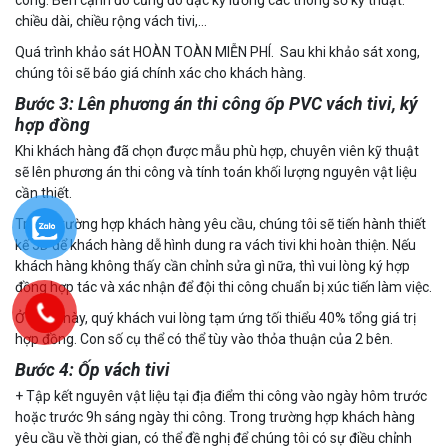
công. Bên cạnh đó cũng đo đạc kỹ lưỡng các thông số kỹ thuật:
chiều dài, chiều rộng vách tivi,…
Quá trình khảo sát HOÀN TOÀN MIỄN PHÍ. Sau khi khảo sát xong,
chúng tôi sẽ báo giá chính xác cho khách hàng.
Bước 3: Lên phương án thi công ốp PVC vách tivi, ký
hợp đồng
Khi khách hàng đã chọn được mẫu phù hợp, chuyên viên kỹ thuật
sẽ lên phương án thi công và tính toán khối lượng nguyên vật liệu
cần thiết.
Trong trường hợp khách hàng yêu cầu, chúng tôi sẽ tiến hành thiết
kế 3D để khách hàng dễ hình dung ra vách tivi khi hoàn thiện. Nếu
khách hàng không thấy cần chỉnh sửa gì nữa, thì vui lòng ký hợp
đồng hợp tác và xác nhận để đội thi công chuẩn bị xúc tiến làm việc.
Ở bước này, quý khách vui lòng tạm ứng tối thiểu 40% tổng giá trị
hợp đồng. Con số cụ thể có thể tùy vào thỏa thuận của 2 bên.
Bước 4: Ốp vách tivi
+ Tập kết nguyên vật liệu tại địa điểm thi công vào ngày hôm trước
hoặc trước 9h sáng ngày thi công. Trong trường hợp khách hàng
yêu cầu về thời gian, có thể đề nghị để chúng tôi có sự điều chỉnh