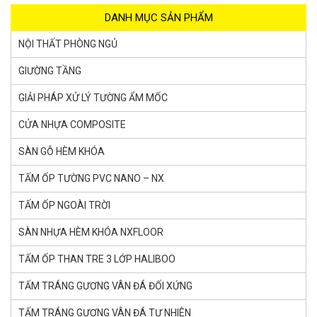
DANH MỤC SẢN PHẨM
NỘI THẤT PHÒNG NGỦ
GIƯỜNG TẦNG
GIẢI PHÁP XỬ LÝ TƯỜNG ẨM MỐC
CỬA NHỰA COMPOSITE
SÀN GỖ HÈM KHÓA
TẤM ỐP TƯỜNG PVC NANO – NX
TẤM ỐP NGOÀI TRỜI
SÀN NHỰA HÈM KHÓA NXFLOOR
TẤM ỐP THAN TRE 3 LỚP HALIBOO
TẤM TRÁNG GƯƠNG VÂN ĐÁ ĐỐI XỨNG
TẤM TRÁNG GƯƠNG VÂN ĐÁ TỰ NHIÊN