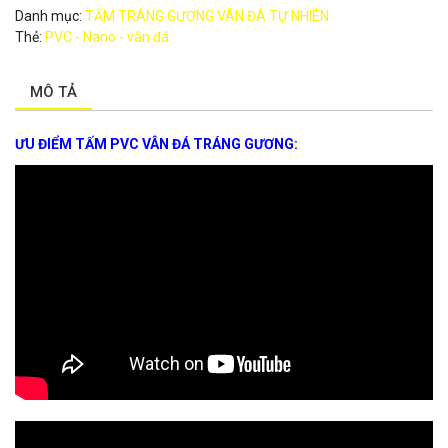
Danh mục:
TẤM TRÁNG GƯƠNG VÂN ĐÁ TỰ NHIÊN
Thẻ:
PVC - Nano - vân đá
MÔ TẢ
ƯU ĐIỂM TẤM PVC VÂN ĐÁ TRÁNG GƯƠNG: