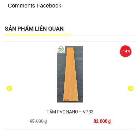
Comments Facebook
SẢN PHẨM LIÊN QUAN
-42%
PHÀO CHỈ PU DÁT VÀNG – 7
60.000 ₫
35.000 ₫