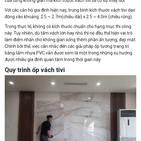
của từng không gian mà kích thước vách tivi sẽ có sự thay đổi.
Với các căn hộ gia đình hiện nay, trung bình kích thước vách tivi dao
động vào khoảng: 2.5 ~ 2.7m(chiều dài) x 2.5 ~ 4.0m (chiều rộng).
Trong thực tế, không có kích thước chuẩn cho hạng mục thi công
này. Tuy nhiên, dù tấm vách lớn hay nhỏ thì nó đều thể hiện vai trò
làm điểm nhấn cho không gian sống thêm phần ấn tượng, đẹp mắt.
Chính bởi thế, việc cân nhắc đến các giải pháp ốp tường trang trí
bằng tấm nhựa PVC vẫn được xem là một trong những xu hướng
được nhiều gia đình quan tâm trong thời gian này.
Quy trình ốp vách tivi