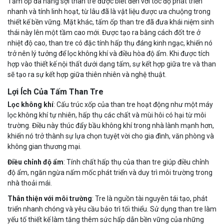
Tấm ốp đa năng sợi than tre được biết đến với tốc độ phát triển
nhanh và tính linh hoạt, từ lâu đã là vật liệu được ưa chuộng trong
thiết kế bền vững. Mặt khác, tấm ốp than tre đã đưa khái niệm sinh
thái này lên một tầm cao mới. Được tạo ra bằng cách đốt tre ở
nhiệt độ cao, than tre có đặc tính hấp thụ đáng kinh ngạc, khiến nó
trở nên lý tưởng để lọc không khí và điều hòa độ ẩm. Khi được tích
hợp vào thiết kế nội thất dưới dạng tấm, sự kết hợp giữa tre và than
sẽ tạo ra sự kết hợp giữa thiên nhiên và nghệ thuật.
Lợi Ích Của Tấm Than Tre
Lọc không khí
: Cấu trúc xốp của than tre hoạt động như một máy
lọc không khí tự nhiên, hấp thụ các chất và mùi hôi có hại từ môi
trường. Điều này thúc đẩy bầu không khí trong nhà lành mạnh hơn,
khiến nó trở thành sự lựa chọn tuyệt vời cho gia đình, văn phòng và
không gian thương mại.
Điều chỉnh độ ẩm
: Tính chất hấp thụ của than tre giúp điều chỉnh
độ ẩm, ngăn ngừa nấm mốc phát triển và duy trì môi trường trong
nhà thoải mái.
Thân thiện với môi trường
: Tre là nguồn tài nguyên tái tạo, phát
triển nhanh chóng và yêu cầu bảo trì tối thiểu. Sử dụng than tre làm
yếu tố thiết kế làm tăng thêm sức hấp dẫn bền vững của những