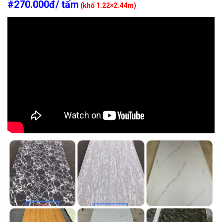
#270.000đ/ tấm
(khổ 1.22×2.44m)