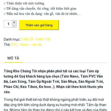
✅Thân thiện với môi trường
✅Dễ dàng vận chuyển, thi công, tiết kiệm thời gian
✅Mẫu mã hoa văn đa dạng: vân gỗ, vân đá tự nhiên…
Thêm vào giỏ hàng
Danh mục:
TẤM ỐP THAN TRE
Thẻ:
PVC - Nano - vân đá
MÔ TẢ
Tổng Kho Chúng Tôi nhận phân phối tất cả các loại Tấm ốp
tường để Quý khách hàng lựa chọn
(Tấm Nano, Tấm PVC Vân
Đá, Lam Sóng, Tấm Ốp Ngoài Trời, Sàn Nhựa, Sàn Ngoài Trời,
Phào Chỉ, Keo Tibon, Ke Inox…). Nhận cắt theo kích thước yêu
cầu.
Trong thế giới thiết kế nội thất không ngừng phát triển, sự đổi mới
đáp ứng tính bền vững dưới dạng xu hướng mới nhất: Tấm ốp than
tre. Những tấm ốp than tre đáng chú ý này kết hợp vẻ đẹp của thiên