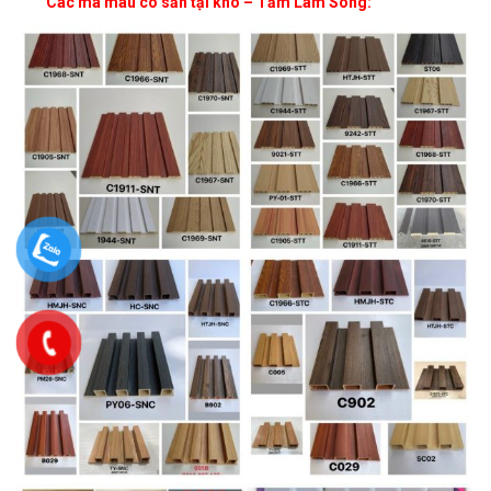
Các mã màu có sẵn tại kho – Tấm Lam Sóng: