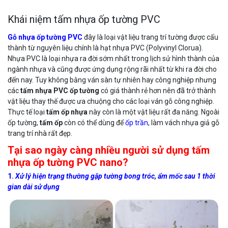
Khái niệm tấm nhựa ốp tường PVC
Gỗ nhựa ốp tường PVC
đây là loại vật liệu trang trí tường được cấu
thành từ nguyên liệu chính là hạt nhựa PVC (Polyvinyl Clorua).
Nhựa PVC là loại nhựa ra đời sớm nhất trong lịch sử hình thành của
ngành nhựa và cũng được ứng dụng rộng rãi nhất từ khi ra đời cho
đến nay. Tuy không bằng ván sàn tự nhiên hay công nghiệp nhưng
các
tấm nhựa PVC ốp tường
có giá thành rẻ hơn nên đã trở thành
vật liệu thay thế được ưa chuộng cho các loại ván gỗ công nghiệp.
Thực tế loại
tấm ốp nhựa
này còn là một vật liệu rất đa năng. Ngoài
ốp tường,
tấm ốp
còn có thể dùng để
ốp trần
, làm vách nhựa giả gỗ
trang trí nhà rất đẹp.
Tại sao ngày càng nhiều người sử dụng tấm
nhựa ốp tường PVC nano?
1.
Xử lý hiện trạng thường gặp tường bong tróc, ẩm mốc sau 1 thời
gian dài sử dụng