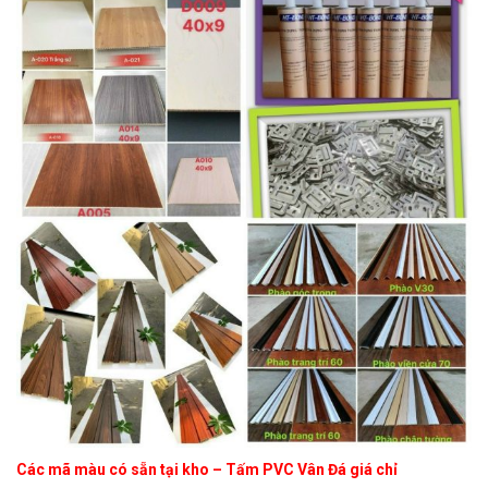
Các mã màu có sẵn tại kho – Tấm PVC Vân Đá giá chỉ