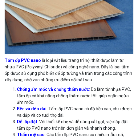
Tấm ốp PVC nano
là loại vật liệu trang trí nội thất được làm từ
nhựa PVC (Polyvinyl Chloride) và công nghệ nano. Đây là loại tấm
ốp được sử dụng phổ biến để ốp tường và trần trong các công trình
xây dựng, nhờ vào những ưu điểm nổi bật sau:
Chống ẩm mốc và chống thấm nước
:
Do làm từ nhựa PVC,
tấm ốp có khả năng chống thấm nước tốt, giúp ngăn ngừa
ẩm mốc.
Bền và dẻo dai
:
Tấm ốp PVC nano có độ bền cao, chịu được
va đập và có tuổi thọ dài.
Dễ lắp đặt
:
Với thiết kế nhẹ và dễ dàng cắt gọt, việc lắp đặt
tấm ốp PVC nano trở nên đơn giản và nhanh chóng.
Thẩm mỹ cao
:
Các tấm ốp PVC nano có nhiều mẫu mã,