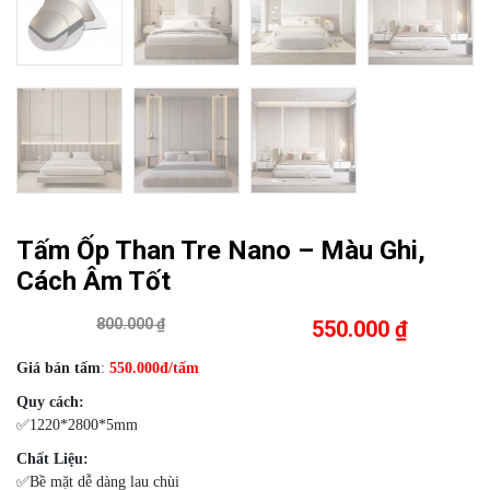
Tấm Ốp Than Tre Nano – Màu Ghi,
Cách Âm Tốt
800.000 ₫
550.000 ₫
Giá bán tấm
:
550
.000đ/tấm
Quy cách:
✅1220*2800*5mm
Chất Liệu:
✅Bề mặt dễ dàng lau chùi