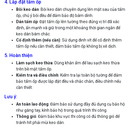
4. Lắp đặt tấm ốp
Bôi keo dán
: Bôi keo dán chuyên dụng lên mặt sau của tấm
ốp, chú ý bôi đều để đảm bảo độ bám dính.
Dán tấm ốp
: Đặt tấm ốp lên tường theo đúng vị trí đã xác
định, ấn mạnh và giữ trong một khoảng thời gian ngắn để
keo dán bám chắc.
Cố định thêm (nếu cần)
: Sử dụng đinh vít để cố định thêm
tấm ốp nếu cần thiết, đảm bảo tấm ốp không bị xê dịch.
5. Hoàn thiện
Làm sạch keo thừa
: Dùng khăn ẩm để lau sạch keo thừa
trên bề mặt tấm ốp.
Kiểm tra và điều chỉnh
: Kiểm tra lại toàn bộ tường để đảm
bảo tấm ốp được lắp đặt đều và chắc chắn, điều chỉnh nếu
cần thiết.
Lưu ý:
An toàn lao động
: Đảm bảo sử dụng đầy đủ dụng cụ bảo hộ
như găng tay, kính bảo hộ trong quá trình thi công.
Thông gió
: Đảm bảo khu vực thi công có đủ thông gió để
tránh hít phải mùi keo dán.