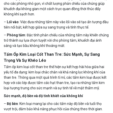
cho các phòng nhỏ gọn, vì chất lượng phản chiếu của chúng giúp
khuếch đại không gian một cách trực quan đồng thời thúc đẩy
không khí sạch hơn.
–
Lối vào
: Việc đưa những tấm này vào lối vào sẽ tạo ấn tượng đầu
tiên nổi bật, kết hợp giữa sự sang trọng và tính thực tế.
–
Phòng tắm
: Đặc tính phản chiếu của những tấm này khiến chúng
trở thành sự lựa chọn tuyệt vời cho phòng tắm, khuếch đại ánh
sáng và tạo bầu không khí thoáng mát.
Tấm Ốp Kim Loại Cốt Than Tre: Sức Mạnh, Sự Sang
Trọng Và Sự Khéo Léo
Tấm ốp kim loại cốt than tre thể hiện sự kết hợp hài hòa giữa hai
yếu tố đa dạng: kim loại chắc chắn và khả năng lọc không khí của
than tre. Thông qua một quá trình tỉ mỉ, các tấm kim loại được kết
hợp với các lớp được tẩm các hạt than tre, tạo ra những tấm kim
loại tượng trưng cho sức mạnh và sự tinh tế về mặt thẩm mỹ.
Sức mạnh, độ bền và độ tinh khiết của không khí
–
Độ bền
: Kim loại mang lại cho các tấm này độ bền và tuổi thọ
vượt trội, đảm bảo khả năng phục hồi của chúng theo thời gian.