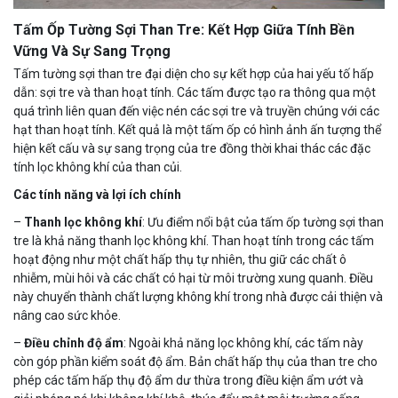
Tấm Ốp Tường Sợi Than Tre: Kết Hợp Giữa Tính Bền
Vững Và Sự Sang Trọng
Tấm tường sợi than tre đại diện cho sự kết hợp của hai yếu tố hấp
dẫn: sợi tre và than hoạt tính. Các tấm được tạo ra thông qua một
quá trình liên quan đến việc nén các sợi tre và truyền chúng với các
hạt than hoạt tính. Kết quả là một tấm ốp có hình ảnh ấn tượng thể
hiện kết cấu và sự sang trọng của tre đồng thời khai thác các đặc
tính lọc không khí của than củi.
Các tính năng và lợi ích chính
–
Thanh lọc không khí
: Ưu điểm nổi bật của tấm ốp tường sợi than
tre là khả năng thanh lọc không khí. Than hoạt tính trong các tấm
hoạt động như một chất hấp thụ tự nhiên, thu giữ các chất ô
nhiễm, mùi hôi và các chất có hại từ môi trường xung quanh. Điều
này chuyển thành chất lượng không khí trong nhà được cải thiện và
nâng cao sức khỏe.
–
Điều chỉnh độ ẩm
: Ngoài khả năng lọc không khí, các tấm này
còn góp phần kiểm soát độ ẩm. Bản chất hấp thụ của than tre cho
phép các tấm hấp thụ độ ẩm dư thừa trong điều kiện ẩm ướt và