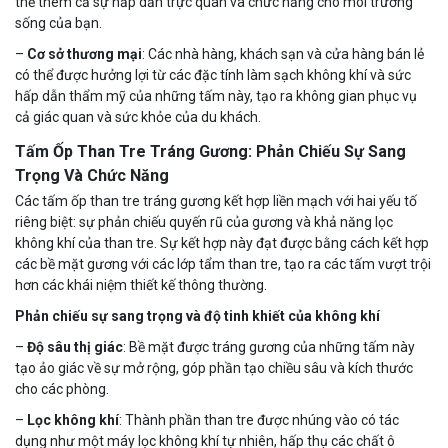
thể thêm cả sự hấp dẫn trực quan và chức năng cho môi trường
sống của bạn.
–
Cơ sở thương mại
: Các nhà hàng, khách sạn và cửa hàng bán lẻ
có thể được hưởng lợi từ các đặc tính làm sạch không khí và sức
hấp dẫn thẩm mỹ của những tấm này, tạo ra không gian phục vụ
cả giác quan và sức khỏe của du khách.
Tấm Ốp Than Tre Tráng Gương: Phản Chiếu Sự Sang
Trọng Và Chức Năng
Các tấm ốp than tre tráng gương kết hợp liền mạch với hai yếu tố
riêng biệt: sự phản chiếu quyến rũ của gương và khả năng lọc
không khí của than tre. Sự kết hợp này đạt được bằng cách kết hợp
các bề mặt gương với các lớp tẩm than tre, tạo ra các tấm vượt trội
hơn các khái niệm thiết kế thông thường.
Phản chiếu sự sang trọng và độ tinh khiết của không khí
–
Độ sâu thị giác
: Bề mặt được tráng gương của những tấm này
tạo ảo giác về sự mở rộng, góp phần tạo chiều sâu và kích thước
cho các phòng.
–
Lọc không khí
: Thành phần than tre được nhúng vào có tác
dụng như một máy lọc không khí tự nhiên, hấp thụ các chất ô