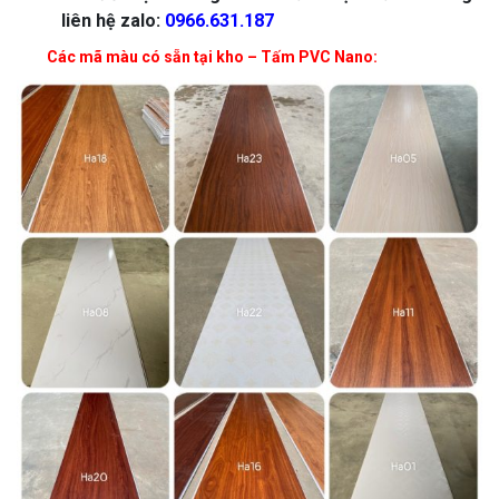
liên hệ zalo:
0966.631.187
Các mã màu có sẵn tại kho – Tấm PVC Nano: