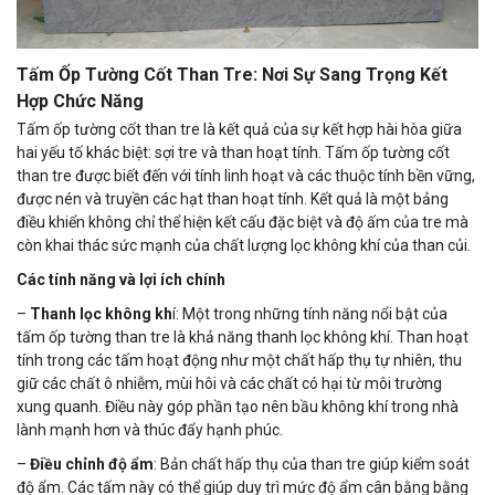
Tấm Ốp Tường Cốt Than Tre: Nơi Sự Sang Trọng Kết
Hợp Chức Năng
Tấm ốp tường cốt than tre là kết quả của sự kết hợp hài hòa giữa
hai yếu tố khác biệt: sợi tre và than hoạt tính. Tấm ốp tường cốt
than tre được biết đến với tính linh hoạt và các thuộc tính bền vững,
được nén và truyền các hạt than hoạt tính. Kết quả là một bảng
điều khiển không chỉ thể hiện kết cấu đặc biệt và độ ấm của tre mà
còn khai thác sức mạnh của chất lượng lọc không khí của than củi.
Các tính năng và lợi ích chính
–
Thanh lọc không kh
í: Một trong những tính năng nổi bật của
tấm ốp tường than tre là khả năng thanh lọc không khí. Than hoạt
tính trong các tấm hoạt động như một chất hấp thụ tự nhiên, thu
giữ các chất ô nhiễm, mùi hôi và các chất có hại từ môi trường
xung quanh. Điều này góp phần tạo nên bầu không khí trong nhà
lành mạnh hơn và thúc đẩy hạnh phúc.
–
Điều chỉnh độ ẩm
: Bản chất hấp thụ của than tre giúp kiểm soát
độ ẩm. Các tấm này có thể giúp duy trì mức độ ẩm cân bằng bằng