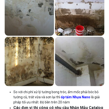
So với chi phí xử lý tường bong tróc, ẩm mốc phải bóc bỏ
tường cũ, trát vữa và sơn lại thì
ốp tấm
Nhựa Nano
là giải
pháp tối ưu nhất. Độ bền trên 20 năm
Các đơn vị thi công có nhu cầu Nhận Mẫu Catalog