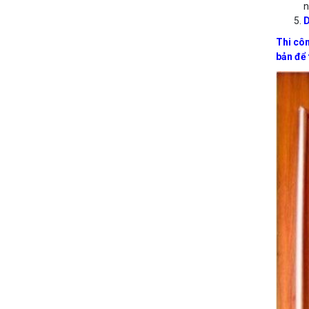
n
D
Thi côn
bản để