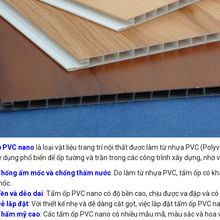
 PVC nano
là loại vật liệu trang trí nội thất được làm từ nhựa PVC (Poly
 dụng phổ biến để ốp tường và trần trong các công trình xây dựng, nhờ 
hống ẩm mốc và chống thấm nước
:
Do làm từ nhựa PVC, tấm ốp có kh
ốc.
ền và dẻo dai
:
Tấm ốp PVC nano có độ bền cao, chịu được va đập và có t
ễ lắp đặt
:
Với thiết kế nhẹ và dễ dàng cắt gọt, việc lắp đặt tấm ốp PVC 
Thẩm mỹ cao
:
Các tấm ốp PVC nano có nhiều mẫu mã, màu sắc và hoa vă