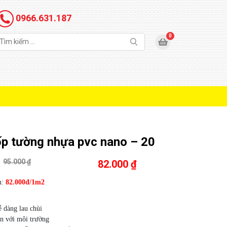
0966.631.187
p tường nhựa pvc nano – 20
95.000 ₫
82.000 ₫
m:
82.000đ/1m2
 dàng lau chùi
n với môi trường