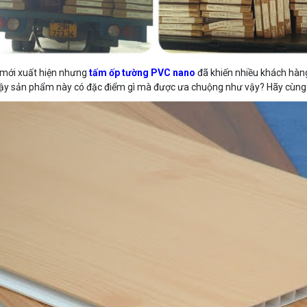
mới xuất hiện nhưng
tấm ốp tường PVC nano
đã khiến nhiều khách hàng
ậy sản phẩm này có đặc điểm gì mà được ưa chuộng như vậy? Hãy cùng tì