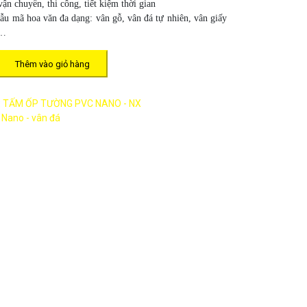
n chuyển, thi công, tiết kiệm thời gian
ẫu mã hoa văn đa dạng: vân gỗ, vân đá tự nhiên, vân giấy
,…
Thêm vào giỏ hàng
:
TẤM ỐP TƯỜNG PVC NANO - NX
 Nano - vân đá