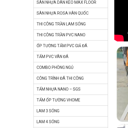
SÀN NHỰA DÁN KEO MAX FLOOR
SÀN NHỰA ROSA HÀN QUỐC
THI CÔNG TRẦN LAM SÓNG
THI CÔNG TRẦN PVC NANO
ỐP TƯỜNG TẤM PVC GIẢ ĐÁ
TẤM PVC VÂN ĐÁ
COMBO PHÒNG NGỦ
CÔNG TRÌNH ĐÃ THI CÔNG
TẤM NHỰA NANO – SGS
TẤM ỐP TƯỜNG VHOME
LAM 3 SÓNG
LAM 4 SÓNG