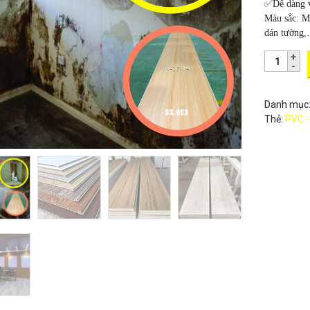
✅Dễ dàng vậ
Màu sắc:
M
dán tường
Danh mục
Thẻ:
PVC -