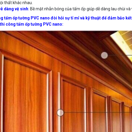
ội thất khác nhau.
ễ dàng vệ sinh
:
Bề mặt nhẵn bóng của tấm ốp giúp dễ dàng lau chùi và v
g tấm ốp tường PVC nano đòi hỏi sự tỉ mỉ và kỹ thuật để đảm bảo kết
 thi công tấm ốp tường PVC nano: