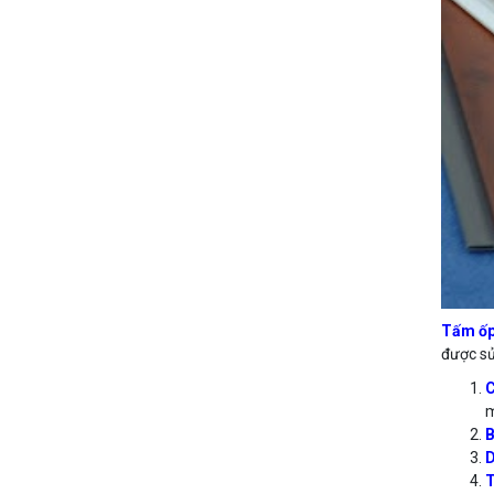
Tấm ốp
được sử
C
m
B
D