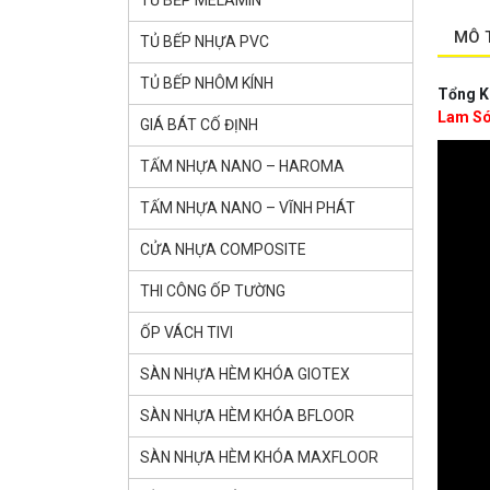
TỦ BẾP MELAMIN
MÔ 
TỦ BẾP NHỰA PVC
TỦ BẾP NHÔM KÍNH
Tổng Kh
Lam Só
GIÁ BÁT CỐ ĐỊNH
TẤM NHỰA NANO – HAROMA
TẤM NHỰA NANO – VĨNH PHÁT
CỬA NHỰA COMPOSITE
THI CÔNG ỐP TƯỜNG
ỐP VÁCH TIVI
SÀN NHỰA HÈM KHÓA GlOTEX
SÀN NHỰA HÈM KHÓA BFLOOR
SÀN NHỰA HÈM KHÓA MAXFLOOR