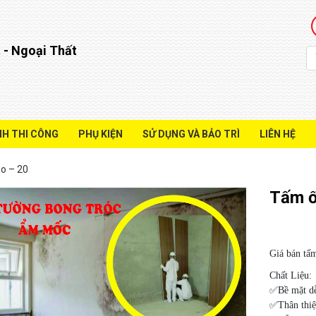
 - Ngoại Thất
NH THI CÔNG
PHỤ KIỆN
SỬ DỤNG VÀ BẢO TRÌ
LIÊN HỆ
o – 20
Tấm ố
Giá bán tấ
Chất Liệu:
✅Bề mặt dễ
✅Thân thiệ