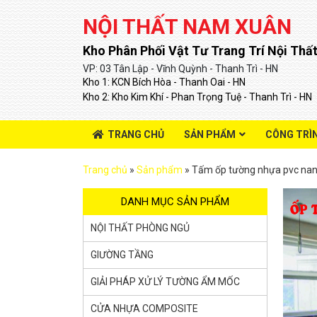
NỘI THẤT NAM XUÂN
Kho Phân Phối Vật Tư Trang Trí Nội Thất
VP: 03 Tân Lập - Vĩnh Quỳnh - Thanh Trì - HN
Kho 1: KCN Bích Hòa - Thanh Oai - HN
Kho 2: Kho Kim Khí - Phan Trọng Tuệ - Thanh Trì - HN
TRANG CHỦ
SẢN PHẨM
CÔNG TRÌ
Trang chủ
»
Sản phẩm
»
Tấm ốp tường nhựa pvc nan
DANH MỤC SẢN PHẨM
NỘI THẤT PHÒNG NGỦ
GIƯỜNG TẦNG
GIẢI PHÁP XỬ LÝ TƯỜNG ẨM MỐC
CỬA NHỰA COMPOSITE