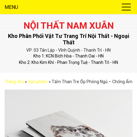
MENU
NỘI THẤT NAM XUÂN
Kho Phân Phối Vật Tư Trang Trí Nội Thất - Ngoại
Thất
VP: 03 Tân Lập - Vĩnh Quỳnh - Thanh Trì - HN
Kho 1: KCN Bích Hòa - Thanh Oai - HN
Kho 2: Kho Kim Khí - Phan Trọng Tuệ - Thanh Trì - HN
Trang chủ
»
Sản phẩm
»
Tấm Than Tre Ốp Phòng Ngủ – Chống Ẩm