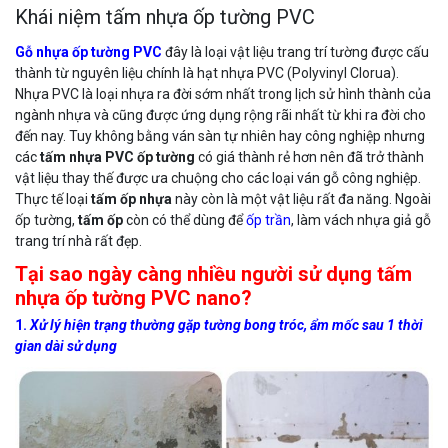
Khái niệm tấm nhựa ốp tường PVC
Gỗ nhựa ốp tường PVC
đây là loại vật liệu trang trí tường được cấu
thành từ nguyên liệu chính là hạt nhựa PVC (Polyvinyl Clorua).
Nhựa PVC là loại nhựa ra đời sớm nhất trong lịch sử hình thành của
ngành nhựa và cũng được ứng dụng rộng rãi nhất từ khi ra đời cho
đến nay. Tuy không bằng ván sàn tự nhiên hay công nghiệp nhưng
các
tấm nhựa PVC ốp tường
có giá thành rẻ hơn nên đã trở thành
vật liệu thay thế được ưa chuộng cho các loại ván gỗ công nghiệp.
Thực tế loại
tấm ốp nhựa
này còn là một vật liệu rất đa năng. Ngoài
ốp tường,
tấm ốp
còn có thể dùng để
ốp trần
, làm vách nhựa giả gỗ
trang trí nhà rất đẹp.
Tại sao ngày càng nhiều người sử dụng tấm
nhựa ốp tường PVC nano?
1.
Xử lý hiện trạng thường gặp tường bong tróc, ẩm mốc sau 1 thời
gian dài sử dụng