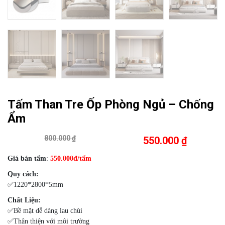
Tấm Than Tre Ốp Phòng Ngủ – Chống
Ẩm
800.000 ₫
550.000 ₫
Giá bán tấm
:
550
.000đ/tấm
Quy cách:
✅1220*2800*5mm
Chất Liệu:
✅Bề mặt dễ dàng lau chùi
✅Thân thiện với môi trường