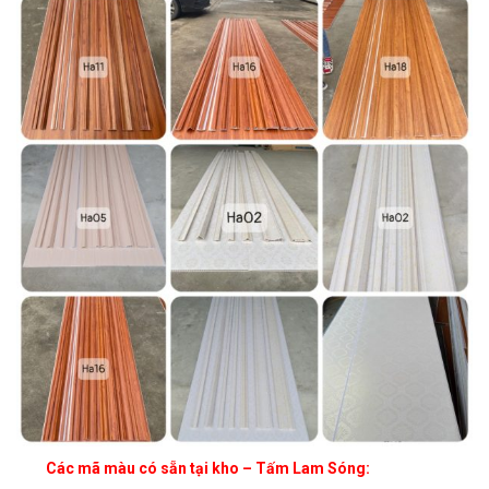
Các mã màu có sẵn tại kho – Tấm Lam Sóng: