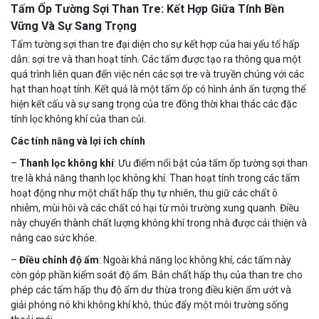
Tấm Ốp Tường Sợi Than Tre: Kết Hợp Giữa Tính Bền
Vững Và Sự Sang Trọng
Tấm tường sợi than tre đại diện cho sự kết hợp của hai yếu tố hấp
dẫn: sợi tre và than hoạt tính. Các tấm được tạo ra thông qua một
quá trình liên quan đến việc nén các sợi tre và truyền chúng với các
hạt than hoạt tính. Kết quả là một tấm ốp có hình ảnh ấn tượng thể
hiện kết cấu và sự sang trọng của tre đồng thời khai thác các đặc
tính lọc không khí của than củi.
Các tính năng và lợi ích chính
–
Thanh lọc không khí
: Ưu điểm nổi bật của tấm ốp tường sợi than
tre là khả năng thanh lọc không khí. Than hoạt tính trong các tấm
hoạt động như một chất hấp thụ tự nhiên, thu giữ các chất ô
nhiễm, mùi hôi và các chất có hại từ môi trường xung quanh. Điều
này chuyển thành chất lượng không khí trong nhà được cải thiện và
nâng cao sức khỏe.
–
Điều chỉnh độ ẩm
: Ngoài khả năng lọc không khí, các tấm này
còn góp phần kiểm soát độ ẩm. Bản chất hấp thụ của than tre cho
phép các tấm hấp thụ độ ẩm dư thừa trong điều kiện ẩm ướt và
giải phóng nó khi không khí khô, thúc đẩy một môi trường sống