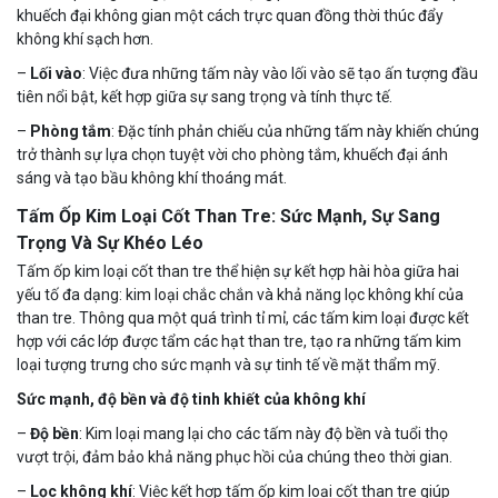
khuếch đại không gian một cách trực quan đồng thời thúc đẩy
không khí sạch hơn.
–
Lối vào
: Việc đưa những tấm này vào lối vào sẽ tạo ấn tượng đầu
tiên nổi bật, kết hợp giữa sự sang trọng và tính thực tế.
–
Phòng tắm
: Đặc tính phản chiếu của những tấm này khiến chúng
trở thành sự lựa chọn tuyệt vời cho phòng tắm, khuếch đại ánh
sáng và tạo bầu không khí thoáng mát.
Tấm Ốp Kim Loại Cốt Than Tre: Sức Mạnh, Sự Sang
Trọng Và Sự Khéo Léo
Tấm ốp kim loại cốt than tre thể hiện sự kết hợp hài hòa giữa hai
yếu tố đa dạng: kim loại chắc chắn và khả năng lọc không khí của
than tre. Thông qua một quá trình tỉ mỉ, các tấm kim loại được kết
hợp với các lớp được tẩm các hạt than tre, tạo ra những tấm kim
loại tượng trưng cho sức mạnh và sự tinh tế về mặt thẩm mỹ.
Sức mạnh, độ bền và độ tinh khiết của không khí
–
Độ bền
: Kim loại mang lại cho các tấm này độ bền và tuổi thọ
vượt trội, đảm bảo khả năng phục hồi của chúng theo thời gian.
–
Lọc không khí
: Việc kết hợp tấm ốp kim loại cốt than tre giúp