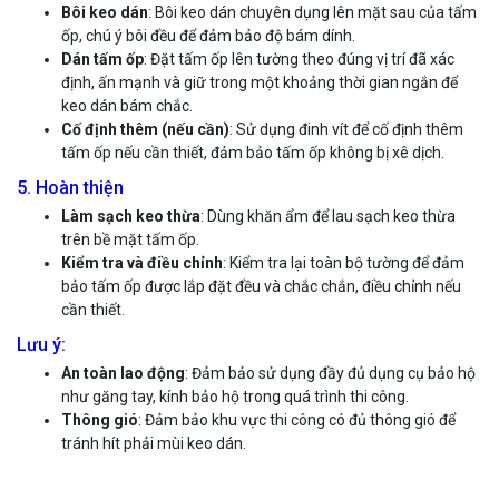
Bôi keo dán
: Bôi keo dán chuyên dụng lên mặt sau của tấm
ốp, chú ý bôi đều để đảm bảo độ bám dính.
Dán tấm ốp
: Đặt tấm ốp lên tường theo đúng vị trí đã xác
định, ấn mạnh và giữ trong một khoảng thời gian ngắn để
keo dán bám chắc.
Cố định thêm (nếu cần)
: Sử dụng đinh vít để cố định thêm
tấm ốp nếu cần thiết, đảm bảo tấm ốp không bị xê dịch.
5. Hoàn thiện
Làm sạch keo thừa
: Dùng khăn ẩm để lau sạch keo thừa
trên bề mặt tấm ốp.
Kiểm tra và điều chỉnh
: Kiểm tra lại toàn bộ tường để đảm
bảo tấm ốp được lắp đặt đều và chắc chắn, điều chỉnh nếu
cần thiết.
Lưu ý:
An toàn lao động
: Đảm bảo sử dụng đầy đủ dụng cụ bảo hộ
như găng tay, kính bảo hộ trong quá trình thi công.
Thông gió
: Đảm bảo khu vực thi công có đủ thông gió để
tránh hít phải mùi keo dán.