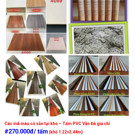
Các mã màu có sẵn tại kho – Tấm PVC Vân Đá giá chỉ
#270.000đ/ tấm
(khổ 1.22×2.44m)