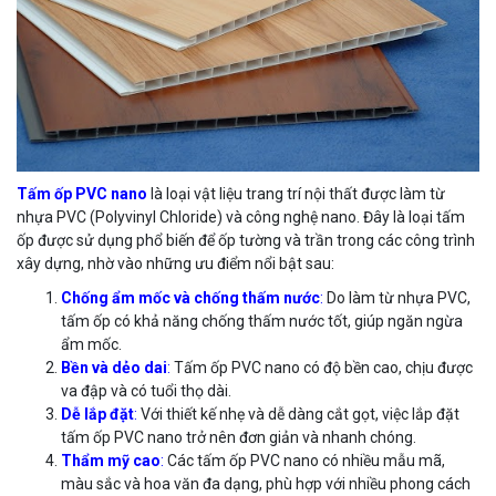
Tấm ốp PVC nano
là loại vật liệu trang trí nội thất được làm từ
nhựa PVC (Polyvinyl Chloride) và công nghệ nano. Đây là loại tấm
ốp được sử dụng phổ biến để ốp tường và trần trong các công trình
xây dựng, nhờ vào những ưu điểm nổi bật sau:
Chống ẩm mốc và chống thấm nước
:
Do làm từ nhựa PVC,
tấm ốp có khả năng chống thấm nước tốt, giúp ngăn ngừa
ẩm mốc.
Bền và dẻo dai
:
Tấm ốp PVC nano có độ bền cao, chịu được
va đập và có tuổi thọ dài.
Dễ lắp đặt
:
Với thiết kế nhẹ và dễ dàng cắt gọt, việc lắp đặt
tấm ốp PVC nano trở nên đơn giản và nhanh chóng.
Thẩm mỹ cao
:
Các tấm ốp PVC nano có nhiều mẫu mã,
màu sắc và hoa văn đa dạng, phù hợp với nhiều phong cách