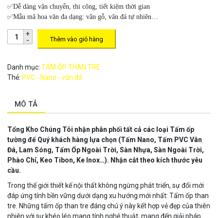
✅Dễ dàng vận chuyển, thi công, tiết kiệm thời gian
✅Mẫu mã hoa văn đa dạng: vân gỗ, vân đá tự nhiên…
Thêm vào giỏ hàng
Danh mục:
TẤM ỐP THAN TRE
Thẻ:
PVC - Nano - vân đá
MÔ TẢ
Tổng Kho Chúng Tôi nhận phân phối tất cả các loại Tấm ốp
tường để Quý khách hàng lựa chọn
(Tấm Nano, Tấm PVC Vân
Đá, Lam Sóng, Tấm Ốp Ngoài Trời, Sàn Nhựa, Sàn Ngoài Trời,
Phào Chỉ, Keo Tibon, Ke Inox…). Nhận cắt theo kích thước yêu
cầu.
Trong thế giới thiết kế nội thất không ngừng phát triển, sự đổi mới
đáp ứng tính bền vững dưới dạng xu hướng mới nhất: Tấm ốp than
tre. Những tấm ốp than tre đáng chú ý này kết hợp vẻ đẹp của thiên
nhiên với sự khéo léo mang tính nghệ thuật, mang đến giải pháp