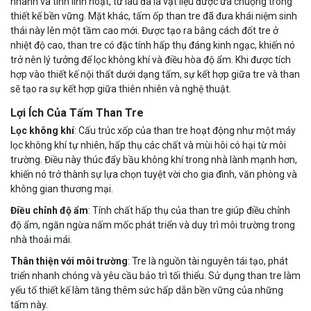
nhanh và tính linh hoạt, từ lâu đã là vật liệu được ưa chuộng trong
thiết kế bền vững. Mặt khác, tấm ốp than tre đã đưa khái niệm sinh
thái này lên một tầm cao mới. Được tạo ra bằng cách đốt tre ở
nhiệt độ cao, than tre có đặc tính hấp thụ đáng kinh ngạc, khiến nó
trở nên lý tưởng để lọc không khí và điều hòa độ ẩm. Khi được tích
hợp vào thiết kế nội thất dưới dạng tấm, sự kết hợp giữa tre và than
sẽ tạo ra sự kết hợp giữa thiên nhiên và nghệ thuật.
Lợi Ích Của Tấm Than Tre
Lọc không khí
: Cấu trúc xốp của than tre hoạt động như một máy
lọc không khí tự nhiên, hấp thụ các chất và mùi hôi có hại từ môi
trường. Điều này thúc đẩy bầu không khí trong nhà lành mạnh hơn,
khiến nó trở thành sự lựa chọn tuyệt vời cho gia đình, văn phòng và
không gian thương mại.
Điều chỉnh độ ẩm
: Tính chất hấp thụ của than tre giúp điều chỉnh
độ ẩm, ngăn ngừa nấm mốc phát triển và duy trì môi trường trong
nhà thoải mái.
Thân thiện với môi trường
: Tre là nguồn tài nguyên tái tạo, phát
triển nhanh chóng và yêu cầu bảo trì tối thiểu. Sử dụng than tre làm
yếu tố thiết kế làm tăng thêm sức hấp dẫn bền vững của những
tấm này.