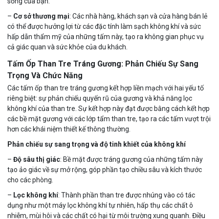
sống của bạn.
–
Cơ sở thương mại
: Các nhà hàng, khách sạn và cửa hàng bán lẻ
có thể được hưởng lợi từ các đặc tính làm sạch không khí và sức
hấp dẫn thẩm mỹ của những tấm này, tạo ra không gian phục vụ
cả giác quan và sức khỏe của du khách.
Tấm Ốp Than Tre Tráng Gương: Phản Chiếu Sự Sang
Trọng Và Chức Năng
Các tấm ốp than tre tráng gương kết hợp liền mạch với hai yếu tố
riêng biệt: sự phản chiếu quyến rũ của gương và khả năng lọc
không khí của than tre. Sự kết hợp này đạt được bằng cách kết hợp
các bề mặt gương với các lớp tẩm than tre, tạo ra các tấm vượt trội
hơn các khái niệm thiết kế thông thường.
Phản chiếu sự sang trọng và độ tinh khiết của không khí
–
Độ sâu thị giác
: Bề mặt được tráng gương của những tấm này
tạo ảo giác về sự mở rộng, góp phần tạo chiều sâu và kích thước
cho các phòng.
–
Lọc không khí
: Thành phần than tre được nhúng vào có tác
dụng như một máy lọc không khí tự nhiên, hấp thụ các chất ô
nhiễm, mùi hôi và các chất có hại từ môi trường xung quanh. Điều