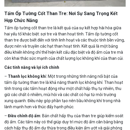
Tấm Ốp Tường Cốt Than Tre: Nơi Sự Sang Trọng Kết
Hợp Chức Năng
Tấm ốp tường cốt than tre là kết quả của sự kết hợp hài hòa giữa
hai yếu tố khác biệt: sợi tre và than hoạt tính. Tấm ốp tường cốt
than tre được biết đến với tính linh hoạt và các thuộc tính bền vững,
được nén và truyền các hạt than hoạt tính. Kết quả là một bảng
điều khiển không chỉ thể hiện kết cấu đặc biệt và độ ấm của tre mà
còn khai thác sức mạnh của chất lượng lọc không khí của than củi.
Các tính năng và lợi ích chính
–
Thanh lọc không kh
í: Một trong những tính năng nổi bật của
tấm ốp tường than tre là khả năng thanh lọc không khí. Than hoạt
tính trong các tấm hoạt động như một chất hấp thụ tự nhiên, thu
giữ các chất ô nhiễm, mùi hôi và các chất có hại từ môi trường
xung quanh. Điều này góp phần tạo nên bầu không khí trong nhà
lành mạnh hơn và thúc đẩy hạnh phúc.
–
Điều chỉnh độ ẩm
: Bản chất hấp thụ của than tre giúp kiểm soát
độ ẩm. Các tấm này có thể giúp duy trì mức độ ẩm cân bằng bằng
cách hấp thụ độ ẩm dư thừa trong điều kiện ẩm ướt và giải phóng