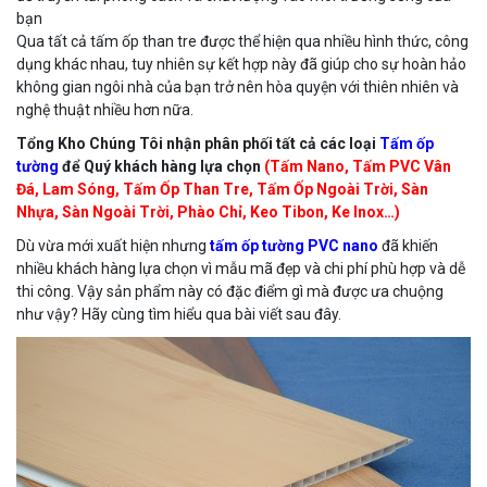
bạn
Qua tất cả tấm ốp than tre được thể hiện qua nhiều hình thức, công
dụng khác nhau, tuy nhiên sự kết hợp này đã giúp cho sự hoàn hảo
không gian ngôi nhà của bạn trở nên hòa quyện với thiên nhiên và
nghệ thuật nhiều hơn nữa.
Tổng Kho Chúng Tôi nhận phân phối tất cả các loại
Tấm ốp
tường
để Quý khách hàng lựa chọn
(Tấm Nano, Tấm PVC Vân
Đá, Lam Sóng, Tấm Ốp Than Tre, Tấm Ốp Ngoài Trời, Sàn
Nhựa, Sàn Ngoài Trời, Phào Chỉ, Keo Tibon, Ke Inox…)
Dù vừa mới xuất hiện nhưng
tấm ốp tường PVC nano
đã khiến
nhiều khách hàng lựa chọn vì mẫu mã đẹp và chi phí phù hợp và dễ
thi công. Vậy sản phẩm này có đặc điểm gì mà được ưa chuộng
như vậy? Hãy cùng tìm hiểu qua bài viết sau đây.